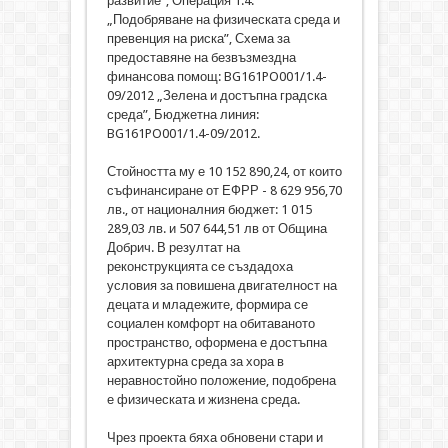
развитие”, Операция 1.4:
„Подобряване на физическата среда и
превенция на риска”, Схема за
предоставяне на безвъзмездна
финансова помощ: BG161PO001/1.4-
09/2012 „Зелена и достъпна градска
среда”, Бюджетна линия:
BG161PO001/1.4-09/2012.
Стойността му е 10 152 890,24, от които
съфинансиране от ЕФРР - 8 629 956,70
лв., от националния бюджет: 1 015
289,03 лв. и 507 644,51 лв от Община
Добрич. В резултат на
реконструкцията се създадоха
условия за повишена двигателност на
децата и младежите, формира се
социален комфорт на обитаваното
пространство, оформена е достъпна
архитектурна среда за хора в
неравностойно положение, подобрена
е физическата и жизнена среда.
Чрез проекта бяха обновени стари и