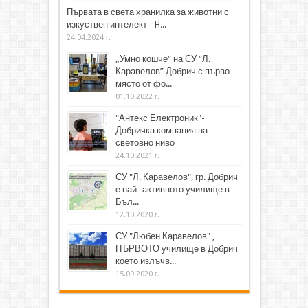
Първата в света хранилка за животни с
изкуствен интелект - H...
24.04.2024 г.
„Умно кошче“ на СУ “Л.
Каравелов” Добрич с първо
място от фо...
01.10.2022 г.
"Антекс Електроник"-
Добричка компания на
световно ниво
24.10.2021 г.
СУ "Л. Каравелов", гр. Добрич
е най- активното училище в
Бъл...
12.10.2020 г.
СУ "Любен Каравелов" ,
ПЪРВОТО училище в Добрич
което излъчв...
15.09.2020 г.