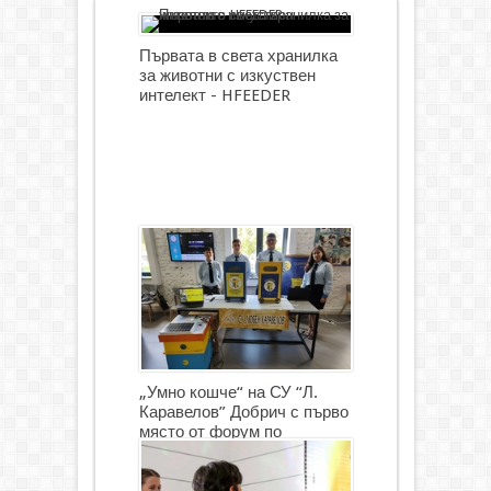
Първата в света хранилка
за животни с изкуствен
интелект - HFEEDER
„Умно кошче“ на СУ “Л.
Каравелов” Добрич с първо
място от форум по
роботика