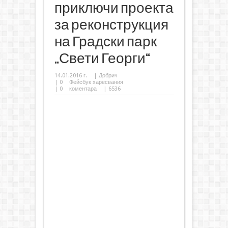
приключи проекта
за реконструкция
на Градски парк
„Свети Георги“
14.01.2016 г.
|
Добрич
|
0
Фейсбук харесвания
|
0
коментара
| 6536