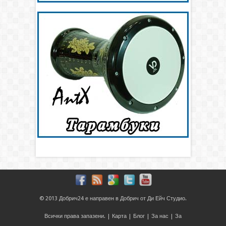
© 2013
Добрич24
е направен в
Добрич
от
Ди Ейч Студио
.
Всички права запазени. |
Карта
|
Блог
|
За нас
|
За