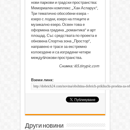
нови паркови и градски пространства:
Мемориален комплекс „Хан Аспарух“,
Три тематично обособени езера –
езеро с лодки, езеро на птиците и
музикално езеро. Освен това е
оформена градина „романтика“ и арт
площад. Със средствата по проекта е
обновена Спортна зона „Простор“,
направено е трасе за екстремно
колоездене и са изградени четири
междублокови пространства.
Снимка: i65.tinypic.com
Вземи линк:
Други новини