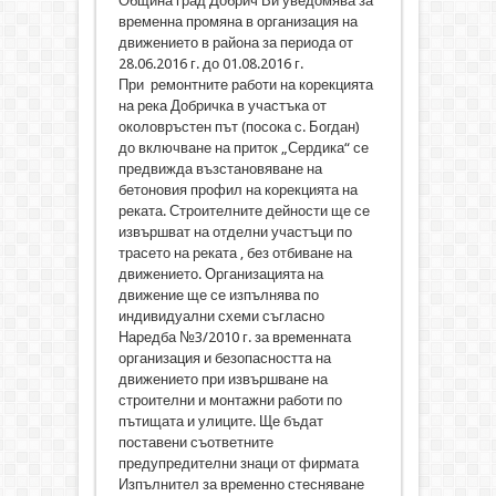
Община град Добрич Ви уведомява за
временна промяна в организация на
движението в района за периода от
28.06.2016 г. до 01.08.2016 г.
При ремонтните работи на корекцията
на река Добричка в участъка от
околовръстен път (посока с. Богдан)
до включване на приток „Сердика“ се
предвижда възстановяване на
бетоновия профил на корекцията на
реката. Строителните дейности ще се
извършват на отделни участъци по
трасето на реката , без отбиване на
движението. Организацията на
движение ще се изпълнява по
индивидуални схеми съгласно
Наредба №3/2010 г. за временната
организация и безопасността на
движението при извършване на
строителни и монтажни работи по
пътищата и улиците. Ще бъдат
поставени съответните
предупредителни знаци от фирмата
Изпълнител за временно стесняване