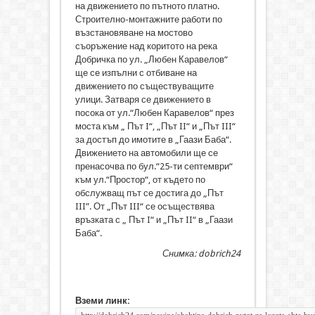
на движението по пътното платно.
Строително-монтажните работи по
възстановяване на мостово
съоръжение над коритото на река
Добричка по ул. „Любен Каравелов“
ще се изпълни с отбиване на
движението по съществуващите
улици. Затваря се движението в
посока от ул.“Любен Каравелов“ през
моста към „ Път I“, „Път II“ и „Път III“
за достъп до имотите в „Гаази Баба“.
Движението на автомобили ще се
пренасочва по бул.“25-ти септември“
към ул.“Простор“, от където по
обслужващ път се достига до „Път
III”. От „Път III“ се осъществява
връзката с „ Път I“ и „Път II“ в „Гаази
Баба“.
Снимка: dobrich24
Вземи линк: