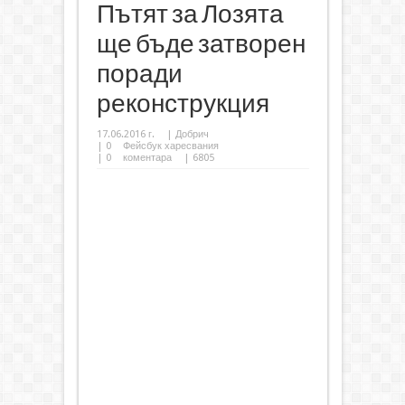
Пътят за Лозята
ще бъде затворен
поради
реконструкция
17.06.2016 г.
|
Добрич
|
0
Фейсбук харесвания
|
0
коментара
| 6805