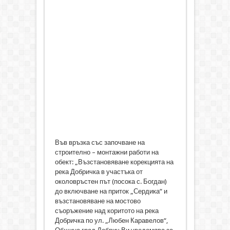
Във връзка със започване на
строително – монтажни работи на
обект: „Възстановяване корекцията на
река Добричка в участъка от
околовръстен път (посока с. Богдан)
до включване на приток „Сердика“ и
възстановяване на мостово
съоръжение над коритото на река
Добричка по ул. „Любен Каравелов“,