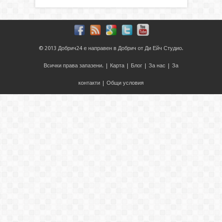
© 2013
Добрич24
е направен в
Добрич
от
Ди Ейч Студио
.
Всички права запазени. |
Карта
|
Блог
|
За нас
|
За
контакти
|
Общи условия