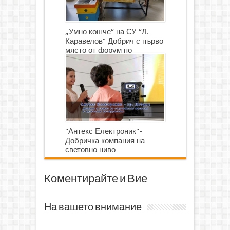
„Умно кошче“ на СУ “Л.
Каравелов” Добрич с първо
място от форум по
роботика
"Антекс Електроник"-
Добричка компания на
световно ниво
Коментирайте и Вие
На вашето внимание