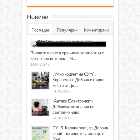
Новини
Последни
Популярни
Коментирани
Първата в света хранилка за животни с
изкуствен интелект - H...
24.04.2024 г.
„Умно кошче“ на СУ “Л.
Каравелов” Добрич с първо
място от фо...
01.10.2022 г.
"Антекс Електроник"-
Добричка компания на
световно ниво
24.10.2021 г.
СУ "Л. Каравелов", гр. Добрич
е най- активното училище в
Бъл...