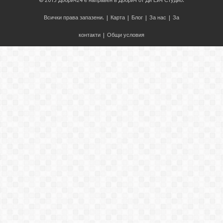
© 2013
Добрич24
е направен в
Добрич
от
Ди Ейч Студио
.
Всички права запазени. |
Карта
|
Блог
|
За нас
|
За
контакти
|
Общи условия