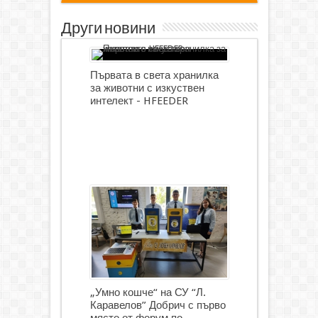
Други новини
Първата в света хранилка
за животни с изкуствен
интелект - HFEEDER
„Умно кошче“ на СУ “Л.
Каравелов” Добрич с първо
място от форум по