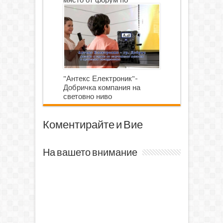
роботика
"Антекс Електроник"-
Добричка компания на
световно ниво
Коментирайте и Вие
На вашето внимание