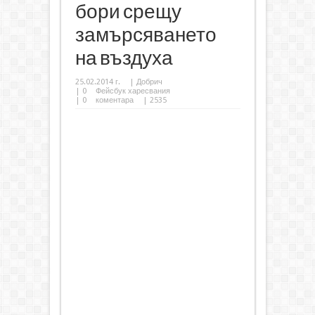
бори срещу
замърсяването
на въздуха
25.02.2014 г.
|
Добрич
|
0
Фейсбук харесвания
|
0
коментара
| 2535