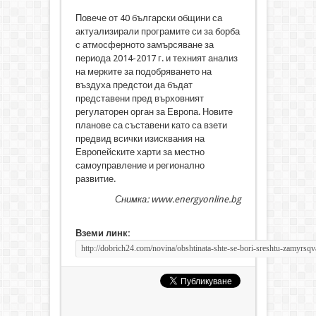
Повече от 40 български общини са
актуализирали програмите си за борба
с атмосферното замърсяване за
периода 2014-2017 г. и техният анализ
на мерките за подобряването на
въздуха предстои да бъдат
представени пред върховният
регулаторен орган за Европа. Новите
планове са съставени като са взети
предвид всички изисквания на
Европейските харти за местно
самоуправление и регионално
развитие.
Снимка: www.energyonline.bg
Вземи линк: