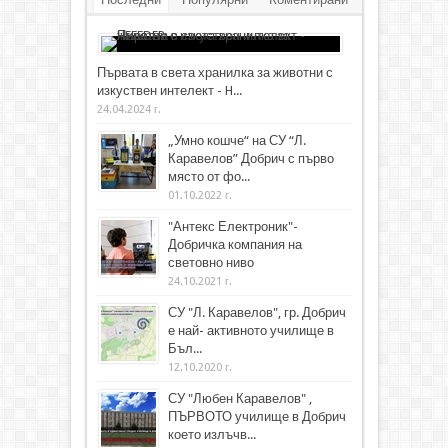
Първата в света хранилка за животни с
изкуствен интелект - H...
24.04.2024 г.
„Умно кошче“ на СУ “Л.
Каравелов” Добрич с първо
място от фо...
01.10.2022 г.
"Антекс Електроник"-
Добричка компания на
световно ниво
24.10.2021 г.
СУ "Л. Каравелов", гр. Добрич
е най- активното училище в
Бъл...
12.10.2020 г.
СУ "Любен Каравелов" ,
ПЪРВОТО училище в Добрич
което излъчв...