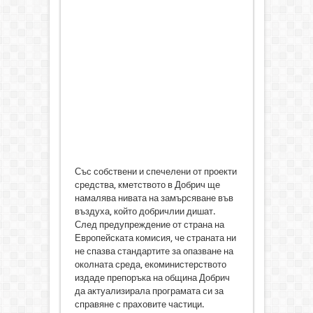
Със собствени и спечелени от проекти
средства, кметството в Добрич ще
намалява нивата на замърсяване във
въздуха, който добричлии дишат.
След предупреждение от страна на
Европейската комисия, че страната ни
не спазва стандартите за опазване на
околната среда, екоминистерството
издаде препоръка на община Добрич
да актуализирала програмата си за
справяне с праховите частици.