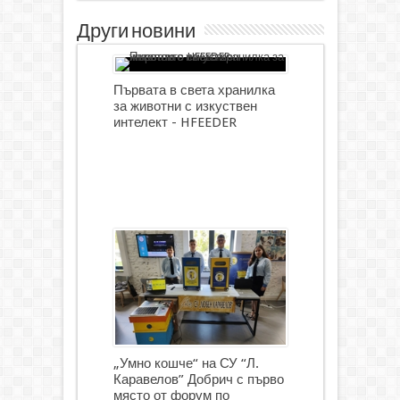
Други новини
Първата в света хранилка
за животни с изкуствен
интелект - HFEEDER
„Умно кошче“ на СУ “Л.
Каравелов” Добрич с първо
място от форум по