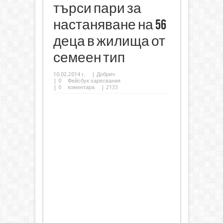
търси пари за
настаняване на 56
деца в жилища от
семеен тип
10.02.2014 г.
|
Добрич
|
0
Фейсбук харесвания
|
0
коментара
| 2133