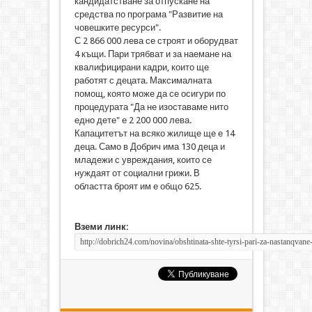
кандидатстване за отпускане на
средства по програма "Развитие на
човешките ресурси".
С 2 866 000 лева се строят и оборудват
4 къщи. Пари трябват и за наемане на
квалифицирани кадри, които ще
работят с децата. Максималната
помощ, която може да се осигури по
процедурата "Да не изоставаме нито
едно дете" е 2 200 000 лева.
Капацитетът на всяко жилище ще е 14
деца. Само в Добрич има 130 деца и
младежи с увреждания, които се
нуждаят от социални грижи. В
областта броят им е общо 625.
Вземи линк: