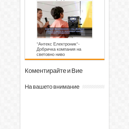
роботика
"Антекс Електроник"-
Добричка компания на
световно ниво
Коментирайте и Вие
На вашето внимание