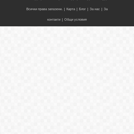
Всички права запазени. |
Карта
|
Блог
|
За нас
|
За
контакти
|
Общи условия