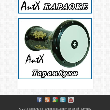
© 2013
Добрич24
е направен в
Добрич
от
Ди Ейч Студио
.