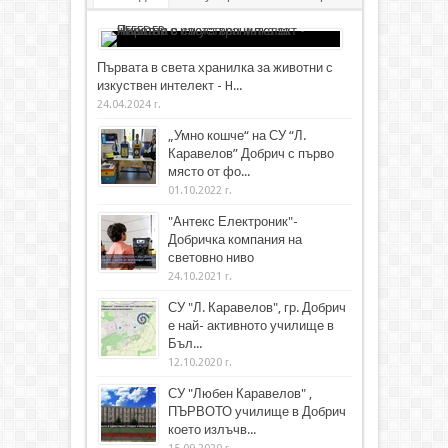
Първата в света хранилка за животни с
изкуствен интелект - H...
24.04.2024 г.
„Умно кошче“ на СУ “Л.
Каравелов” Добрич с първо
място от фо...
01.10.2022 г.
"Антекс Електроник"-
Добричка компания на
световно ниво
24.10.2021 г.
СУ "Л. Каравелов", гр. Добрич
е най- активното училище в
Бъл...
12.10.2020 г.
СУ "Любен Каравелов" ,
ПЪРВОТО училище в Добрич
което излъчв...