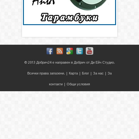
© 2013
Добрич24
е направен в
Добрич
от
Ди Ейч Студио
.
Всички права запазени. |
Карта
|
Блог
|
За нас
|
За
контакти
|
Общи условия