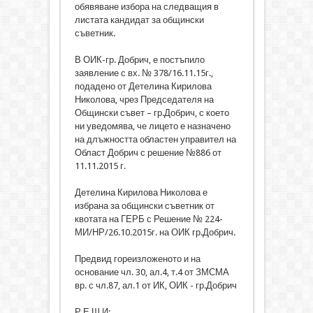
обявяване избора на следващия в
листата кандидат за общински
съветник.
В ОИК-гр. Добрич, е постъпило
заявление с вх. № 378/16.11.15г.,
подадено от Детелина Кирилова
Николова, чрез Председателя на
Общински съвет – гр.Добрич, с което
ни уведомява, че лицето е назначено
на длъжността областен управител на
Област Добрич с решение №886 от
11.11.2015 г.
Детелина Кирилова Николова е
избрана за общински съветник от
квотата на ГЕРБ с Решение № 224-
МИ/НР/26.10.2015г. на ОИК гр.Добрич.
Предвид гореизложеното и на
основание чл. 30, ал.4, т.4 от ЗМСМА
вр. с чл.87, ал.1 от ИК, ОИК - гр.Добрич
Р Е Ш И: