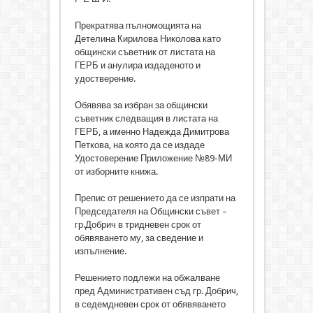
Прекратява пълномощията на
Детелина Кирилова Николова като
общински съветник от листата на
ГЕРБ и анулира издаденото и
удостверение.
Обявява за избран за общински
съветник следващия в листата на
ГЕРБ, а именно Надежда Димитрова
Петкова, на която да се издаде
Удостоверение Приложение №89-МИ
от изборните книжа.
Препис от решението да се изпрати на
Председателя на Общински съвет –
гр.Добрич в тридневен срок от
обявяването му, за сведение и
изпълнение.
Решението подлежи на обжалване
пред Административен съд гр. Добрич,
в седемдневен срок от обявяването