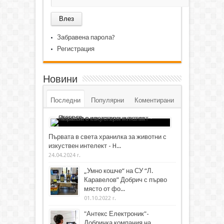
Забравена парола?
Регистрация
Новини
Последни
Популярни
Коментирани
Първата в света хранилка за животни с
изкуствен интелект - H...
24.04.2024 г.
„Умно кошче“ на СУ “Л.
Каравелов” Добрич с първо
място от фо...
01.10.2022 г.
"Антекс Електроник"-
Добричка компания на