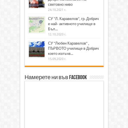
световно ниво
24.10.2021 г.
СУ "Л. Каравелов", гр. Добрич
е най- активното училище в
Бъл...
12.10.2020 г.
СУ "Любен Каравелов" ,
ПЪРВОТО училище в Добрич
което излъчв...
15.09.2020 г.
Намерете ни във Facebook