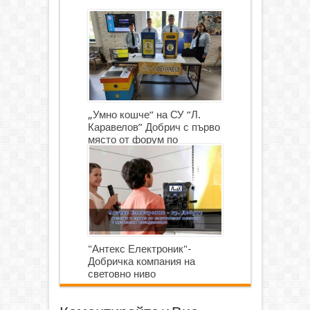
„Умно кошче“ на СУ “Л.
Каравелов” Добрич с първо
място от форум по
роботика
"Антекс Електроник"-
Добричка компания на
световно ниво