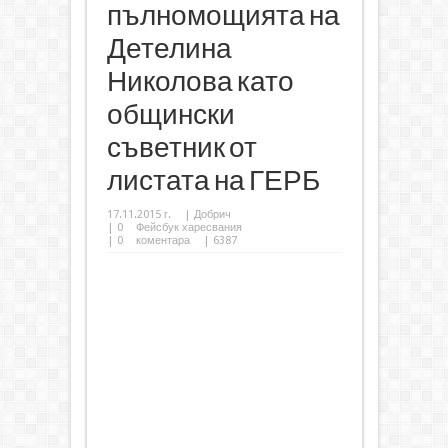
пълномощията на
Детелина
Николова като
общински
съветник от
листата на ГЕРБ
17.11.2015 г.
|
Добрич
|
0
Фейсбук харесвания
|
0
коментара
| 6387