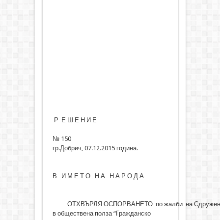
Р Е Ш Е Н И Е
№ 150
гр.Добрич, 07.12.2015 година.
В И М Е Т О Н А Н А Р О Д А
ОТХВЪРЛЯ ОСПОРВАНЕТО по жалби на Сдружен
в обществена полза “Гражданско