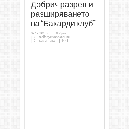
Добрич разреши
разширяването
на “Бакарди клуб”
07.12.2015 г.
|
Добрич
|
0
Фейсбук харесвания
|
0
коментара
| 6441