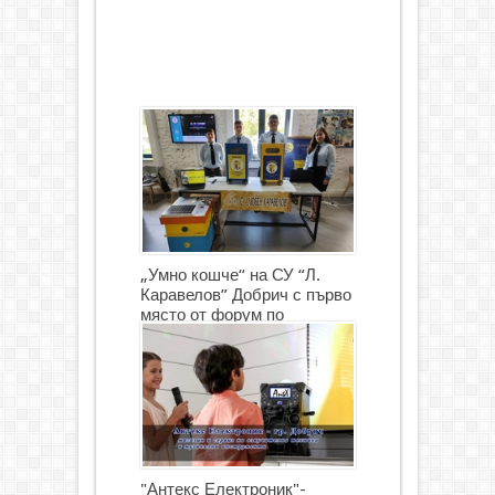
„Умно кошче“ на СУ “Л.
Каравелов” Добрич с първо
място от форум по
роботика
"Антекс Електроник"-