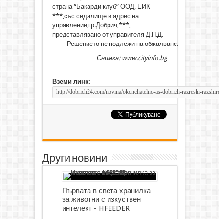
страна “Бакарди клуб” ООД, ЕИК
***,със седалище и адрес на
управление,гр.Добрич,***,
представлявано от управителя Д.П.Д.
Решението не подлежи на обжалване.
Снимка: www.cityinfo.bg
Вземи линк:
Други новини
Първата в света хранилка
за животни с изкуствен
интелект - HFEEDER