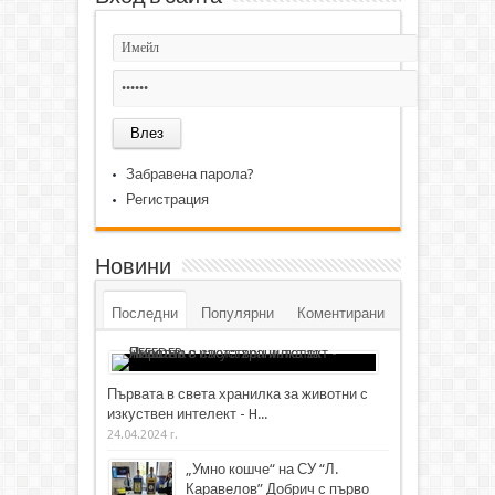
Забравена парола?
Регистрация
Новини
Последни
Популярни
Коментирани
Първата в света хранилка за животни с
изкуствен интелект - H...
24.04.2024 г.
„Умно кошче“ на СУ “Л.
Каравелов” Добрич с първо