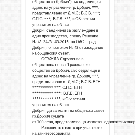
общество за Добрич”,със седалище и
адрес на управление гр. Добрич, ***,
представлявано от Д.М.С.; Б.С.В. ***;
С.П.С. ***; В.Г.В. ***, и Областния
управител на област
Добрич,съединени за разглеждане в
едно производство, срещу Решение
№ 43-24 /31.03.2015г на ОбС – град
Добрич,по протокол № 43 от заседание
на общинския съвет.
ОСЪЖДА Сдружение в
обществена полза “Гражданско
общество за Добрич, със седалище и
адрес на управление гр. Добрич, ***,
представлявано от Д.М.С.; Б.С.В. ЕГН
********** ***; С.П.С. ЕГН
********** ***; В.Г.В. ЕГН
********** ***, и Областния
управител на област
Добрич, да заплатят на общински съвет
гр.Добрич сумата
от 700 лева, представляваща изплатен адвокатскихонор
Решението е взето при участието
на заинтересованата