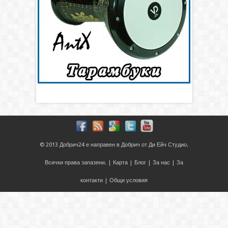
© 2013
Добрич24
е направен в
Добрич
от
Ди Ейч Студио
.
Всички права запазени. |
Карта
|
Блог
|
За нас
|
За
контакти
|
Общи условия