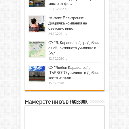
място от фо...
01.10.2022 г.
"Антекс Електроник"-
Добричка компания на
световно ниво
24.10.2021 г.
СУ "Л. Каравелов", гр. Добрич
е най- активното училище в
Бъл...
12.10.2020 г.
СУ "Любен Каравелов" ,
ПЪРВОТО училище в Добрич
което излъчв...
15.09.2020 г.
Намерете ни във Facebook