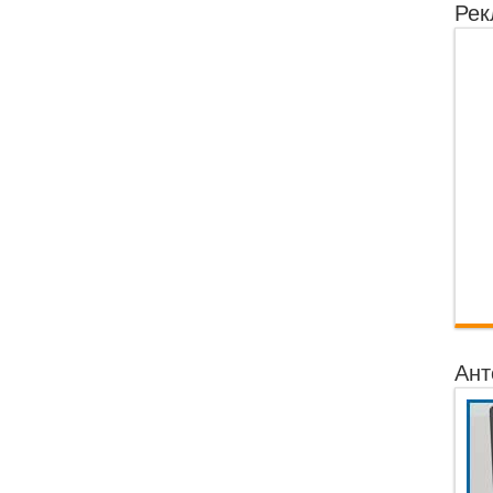
Рек
Ант