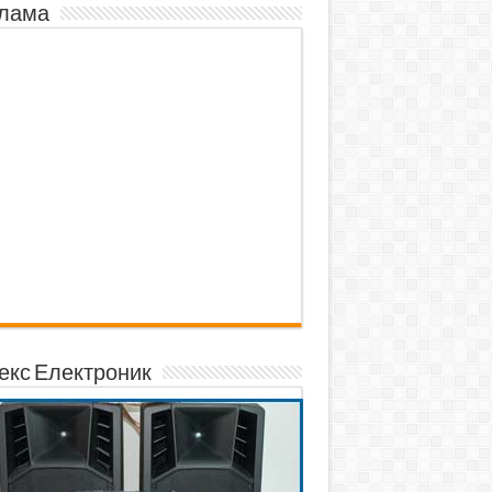
лама
екс Електроник