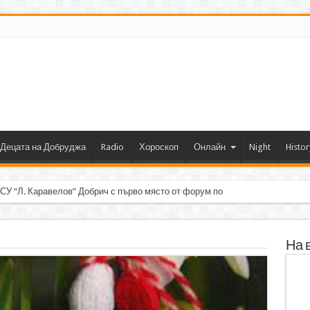
Децата на Добруджа
Radio
Хороскоп
Онлайн
Night
Histor
 СУ “Л. Каравелов” Добрич с първо място от форум по роботика
На 