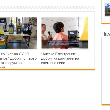
Нам
 кошче“ на СУ “Л.
"Антекс Електроник"-
елов” Добрич с първо
Добричка компания на
 от форум по
световно ниво
ика