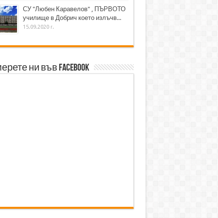
СУ "Любен Каравелов" , ПЪРВОТО
училище в Добрич което излъчв...
15.09.2020 г.
ерете ни във Facebook