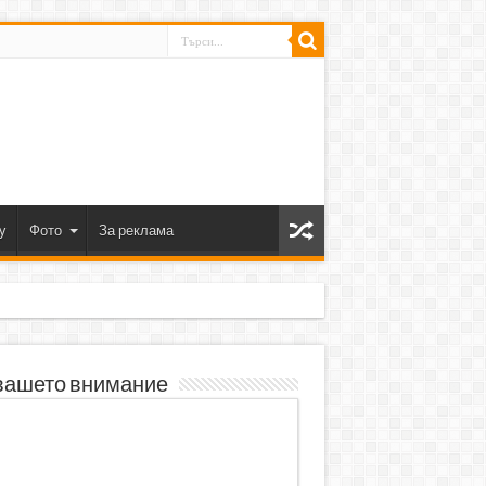
y
Фото
За реклама
вашето внимание