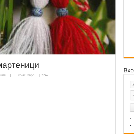
 мартеници
Вхо
ания
|
0
коментара
| 2242