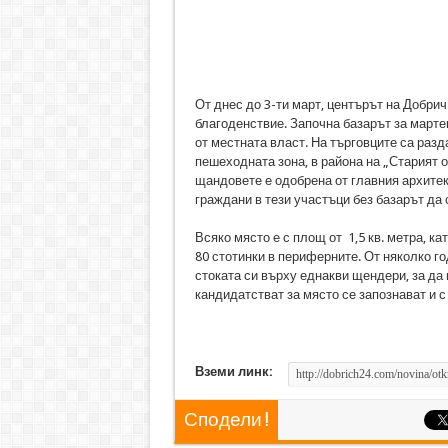
От днес до 3-ти март, центърът на Добрич
благоденствие. Започна базарът за марте
от местната власт. На търговците са разд
пешеходната зона, в района на „Старият о
щандовете е одобрена от главния архитек
граждани в тези участъци без базарът да 
Всяко място е с площ от 1,5 кв. метра, ка
80 стотинки в периферните. От няколко г
стоката си върху еднакви щендери, за да
кандидатстват за място се запознават и с
Вземи линк:
Сподели !