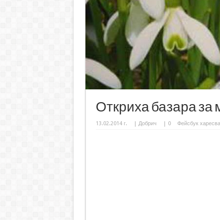
Откриха базара за
13.02.2014 г.
|
Добрич
|
0
Фейсбук харесв