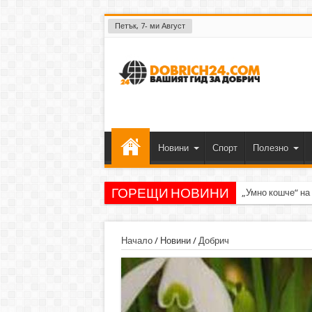
Петък, 7- ми Август
Новини
Спорт
Полезно
ГОРЕЩИ НОВИНИ
„Умно кошче“ на
Начало
/
Новини
/
Добрич