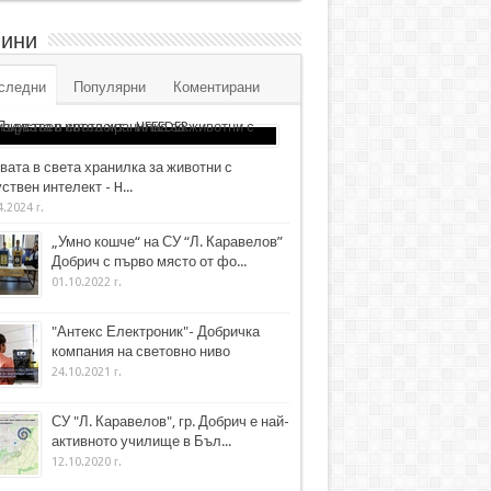
ини
следни
Популярни
Коментирани
вата в света хранилка за животни с
ствен интелект - H...
4.2024 г.
„Умно кошче“ на СУ “Л. Каравелов”
Добрич с първо място от фо...
01.10.2022 г.
"Антекс Електроник"- Добричка
компания на световно ниво
24.10.2021 г.
СУ "Л. Каравелов", гр. Добрич е най-
активното училище в Бъл...
12.10.2020 г.