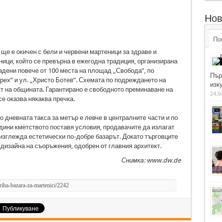
Нов
По
 ще е окичен с бели и червени мартеници за здраве и
ници, който се превърна в ежегодна традиция, организирана
адени повече от 100 места на площад „Свобода”, по
Пър
рех” и ул. „Христо Ботев”. Схемата по подреждането на
изку
т на общината. Гарантирано е свободното преминаване на
24.0
се оказва някаква пречка.
то дневната такса за метър е левче в централните части и по
одини кметството поставя условия, продавачите да излагат
 изглежда естетически по-добре базарът. Докато търговците
 дизайна на съоръжения, одобрен от главния архитект.
Снимка: www.dw.de