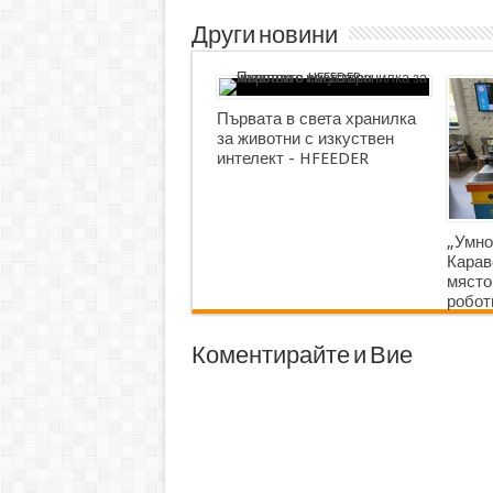
Други новини
Първата в света хранилка
за животни с изкуствен
интелект - HFEEDER
„Умно
Карав
място
робот
Коментирайте и Вие