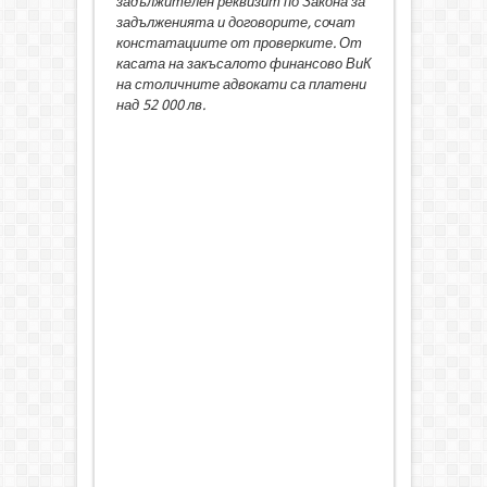
задължителен реквизит по Закона за
задълженията и договорите, сочат
констатациите от проверките. От
касата на закъсалото финансово ВиК
на столичните адвокати са платени
над 52 000 лв.