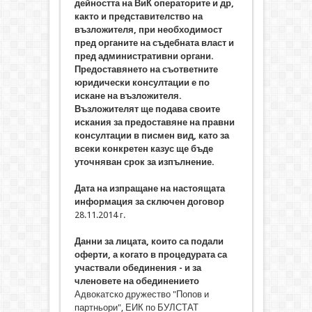
дейността на ВиК операторите и др,
както и представителство на
възложителя, при необходимост
пред органите на съдебната власт и
пред административни органи.
Предоставянето на съответните
юридически консултации е по
искане на възложителя.
Възложителят ще подава своите
искания за предоставяне на правни
консултации в писмен вид, като за
всеки конкретен казус ще бъде
уточняван срок за изпълнение.
Дата на изпращане на настоящата
информация за сключен договор
28.11.2014 г.
Данни за лицата, които са подали
оферти, а когато в процедурата са
участвали обединения - и за
членовете на обединението
Адвокатско дружество "Попов и
партньори", ЕИК по БУЛСТАТ