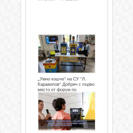
„Умно кошче“ на СУ “Л.
Каравелов” Добрич с първо
място от форум по
роботика