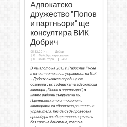
Адвокатско
дружество "Попов
и партньори" ще
консултира ВИК
Добрич
05.12.2014 г.
|
Добрич
|
0
Фейсбук харесвания
|
0
коментара
| 5463
В началото на 2013 г. Радослав Русев
в качеството си на управител на ВиК
– Добрич сключва поредица от
договори със софийската адвокатска
кантора „Попов и партньори”, в
която работи съпругата му.
Партньорските отношения с
кантората са еднолично решение на
управителя, без да бъде проведена
процедура за обществена поръчка и
без срок на действие, което е