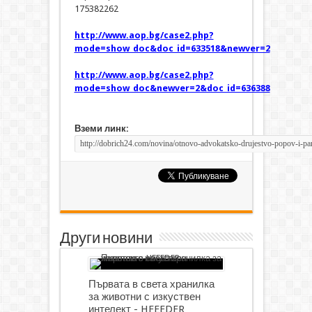
175382262
http://www.aop.bg/case2.php?
mode=show_doc&doc_id=633518&newver=2
http://www.aop.bg/case2.php?
mode=show_doc&newver=2&doc_id=636388
Вземи линк:
Други новини
Първата в света хранилка
за животни с изкуствен
интелект - HFEEDER