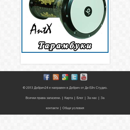
© 2013
Добрич24
е направен в
Добрич
от
Ди Ейч Студио
.
Всички права запазени. |
Карта
|
Блог
|
За нас
|
За
контакти
|
Общи условия