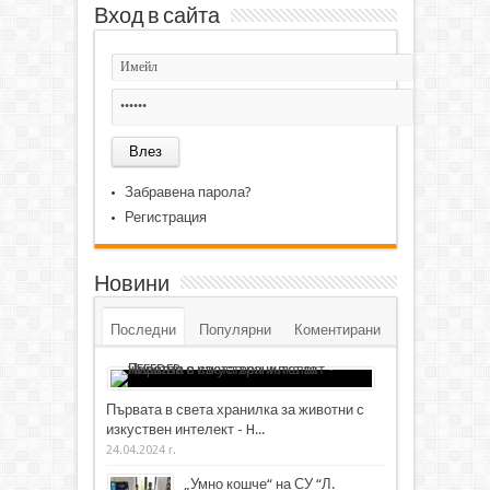
Вход в сайта
Забравена парола?
Регистрация
Новини
Последни
Популярни
Коментирани
Първата в света хранилка за животни с
изкуствен интелект - H...
24.04.2024 г.
„Умно кошче“ на СУ “Л.