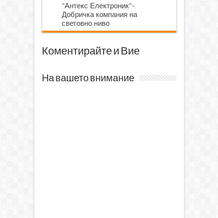
"Антекс Електроник"-
Добричка компания на
световно ниво
Коментирайте и Вие
На вашето внимание