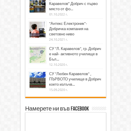
Каравелов” Добрич с първо
място от фо...
01.10.2022 г.
"Антекс Електроник"-
Добричка компания на
световно ниво
24.10.2021 г.
СУ "Л. Каравелов", гр. Добрич
е най- активното училище в
Бъл...
12.10.2020 г.
СУ "Любен Каравелов" ,
ПЪРВОТО училище в Добрич
което излъчв...
15.09.2020 г.
Намерете ни във Facebook