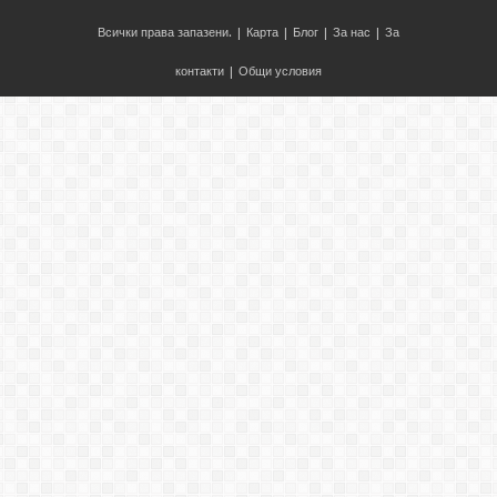
Всички права запазени. |
Карта
|
Блог
|
За нас
|
За
контакти
|
Общи условия