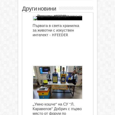
Други новини
Първата в света хранилка
за животни с изкуствен
интелект - HFEEDER
„Умно кошче“ на СУ “Л.
Каравелов” Добрич с първо
място от форум по