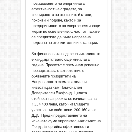
повишаването на енергийната
ефективност на сградата, за
изолирането на външните й стени,
покриви и подове, както и за
предприемането на енергоспестяващи
мерки по осветление. С част от парите
се предвижда да бъде направена
подмяна на отоплителни инсталации.
За финансовата подкрепа читалището
е кандидатствало още миналата
година. Проектът е преминал успешно
проверката за съответствие с
обявените приоритети на
Националната схема за зелени
инвестиции към Национален
Доверителен Екофонд. Цялата
стойност на проекта се изчислява на
1 334 400 лева, като читалището
участва със собствени 200 160 лв. с
ДДС. Преди предоставянето на
исканата сума управителният съвет на
Фонд „Енергийна ефективност и