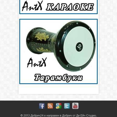
© 2013
Добрич24
е направен в
Добрич
от
Ди Ейч Студио
.