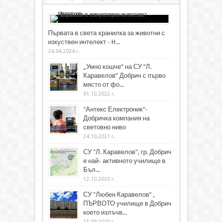
Първата в света хранилка за животни с
изкуствен интелект - H...
24.04.2024 г.
„Умно кошче“ на СУ “Л.
Каравелов” Добрич с първо
място от фо...
01.10.2022 г.
"Антекс Електроник"-
Добричка компания на
световно ниво
24.10.2021 г.
СУ "Л. Каравелов", гр. Добрич
е най- активното училище в
Бъл...
12.10.2020 г.
СУ "Любен Каравелов" ,
ПЪРВОТО училище в Добрич
което излъчв...
15.09.2020 г.