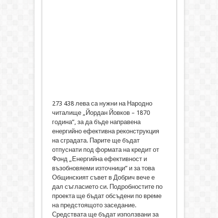
273 438 лева са нужни на Народно
читалище „Йордан Йовков – 1870
година”, за да бъде направена
енергийно ефективна реконструкция
на сградата. Парите ще бъдат
отпуснати под формата на кредит от
Фонд „Енергийна ефективност и
възобновяеми източници” и за това
Общинският съвет в Добрич вече е
дал съгласието си. Подробностите по
проекта ще бъдат обсъдени по време
на предстоящото заседание.
Средствата ще бъдат използвани за