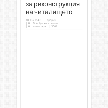
за реконструкция
на читалището
18.03.2014 г.
|
Добрич
|
0
Фейсбук харесвания
|
0
коментара
| 3064