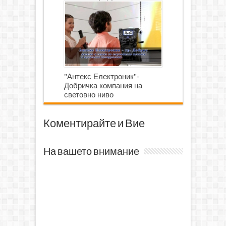
роботика
"Антекс Електроник"-
Добричка компания на
световно ниво
Коментирайте и Вие
На вашето внимание