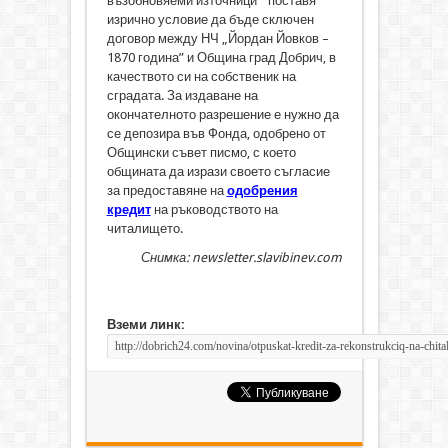
възобновяеми източници” поставя
изрично условие да бъде сключен
договор между НЧ „Йордан Йовков –
1870 година” и Община град Добрич, в
качеството си на собственик на
сградата. За издаване на
окончателното разрешение е нужно да
се депозира във Фонда, одобрено от
Общински съвет писмо, с което
общината да изрази своето съгласие
за предоставяне на
одобрения
кредит
на ръководството на
читалището.
Снимка: newsletter.slavibinev.com
Вземи линк: