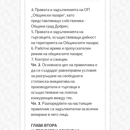
4. Правата и задълженията на ОП
„Общински пазари", като
представляващо собственика -
Община град Добрич;
5. Правата и задълженията на
търговците, осъществяващи дейност
на територията на Общинските пазари;
6. Работно време и пропускателен
режим на общинските пазари;
7. Контрол и санкции.
Чл. 2.
Основната цел на правилника е
да се създадат равноправни условия
за разгръщане на свободната
стопанска инициатива на
производители и търговци и
осъществяване на лоялна
конкуренция между тях.
Чл. 3.
Разпоредбите на настоящия
правилник са задължителни за всички
визирани в него лица.
ГЛАВА ВТОРА