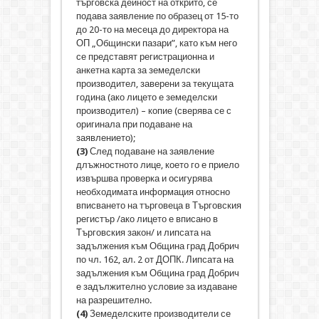
търговска дейност на открито, се
подава заявление по образец от 15-то
до 20-то на месеца до директора на
ОП „Общински пазари”, като към него
се представят регистрационна и
анкетна карта за земеделски
производител, заверени за текущата
година (ако лицето е земеделски
производител) – копие (сверява се с
оригинала при подаване на
заявлението);
(3)
След подаване на заявление
длъжностното лице, което го е приело
извършва проверка и осигурява
необходимата информация относно
вписването на търговеца в Търговския
регистър /ако лицето е вписано в
Търговския закон/ и липсата на
задължения към Община град Добрич
по чл. 162, ал. 2 от ДОПК. Липсата на
задължения към Община град Добрич
е задължително условие за издаване
на разрешително.
(4)
Земеделските производители се