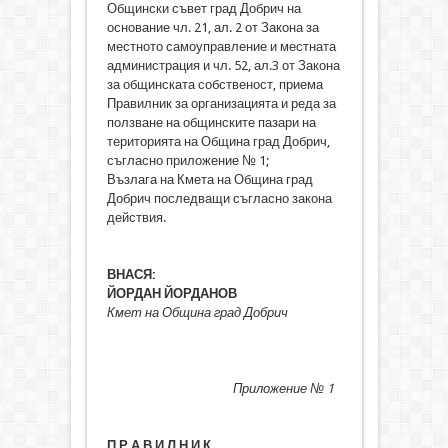
Общински съвет град Добрич на
основание чл. 21, ал. 2 от Закона за
местното самоуправление и местната
администрация и чл. 52, ал.3 от Закона
за общинската собственост, приема
Правилник за организацията и реда за
ползване на общинските пазари на
територията на Община град Добрич,
съгласно приложение № 1;
Възлага на Кмета на Община град
Добрич последващи съгласно закона
действия.
ВНАСЯ:
ЙОРДАН ЙОРДАНОВ
Кмет на Община град Добрич
Приложение № 1
П Р А В И Л Н И К