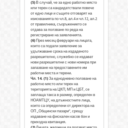
(5)
В случай, че за едно работно място
или терен са кандидатствали повече
от едно лице и същите отговарят на
изискванията по чл.8, ал.4 и чл.12, ал.2
от правилника, съоръжението се
отдава за ползване по реда на
регистриране на заявленията.
(6)
През месец февруари на лицата,
които са подали заявление за
удължаване срока на издаденото
разрешително, служебно се издават
нови разрешителни с нови номера при
запазване на предоставените им
работни места и терени.
Чл. 14.
(1)
За еднодневно ползване на
работно място или терен на
територията на ЦКП, МП и ЦБТ, се
заплаща такса в размер, определен в
НОАМТЦУ, на длъжностните лица,
които са определени от директора на
ОП „Общински пазари”, срещу
издаване на фискален касов бон и
приходна квитанция.
(2)
Лицата, желаещи да ползват място