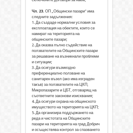
Чл. 23.
ОП „Общински пазари" има
следните задължения:
1. Да създаде нормални условия за
експлоатация на обектите, които се
намират на територията на
общинските пазари;
2. Да оказва пълно съдействие на
ползвателите на Общинските пазари
за решаване на възникнали проблеми
и ситуации;
3. Да осигури възмездно
преференциално ползване на
санитарен възел (ако има изграден
такъв) за ползвателите на ЦКП,
Микропазарите и ЦБТ, отговарящ на
съответните законови изисквания;
4. Да осигури охрана на общинското
имуществото на територията на ЦКП;
5. Да организира поддържането на
реда и чистотата на Общинските
пазари на територията на град Добрич
и осъществява контрол за спазването