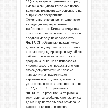
14 (четиринадесет) дневен срок пред
Кмета на общината, който има право
да отмени или потвърди решението на
общинското предприятие.
Обжалването не спира изпълнението
на издаденото разрешително.
(3)
Решението на Кмета на общината
влиза в сила от първо число на месеца
следващ месеца на оспорването.
Чл. 17.
ОП „Общински пазари” може
да отнеме издаденото разрешително
със заповед на директора в случай, че
работното място не се използва по
предназначение, не се използва от
лицето, на което е предоставено или
ако са допуснати три или повече
нарушения на правилника от
търговеца през годината, които са
установени с констативен протокол по
чл. 29, ал.1, т.4 от правилника.
Чл. 18. (1)
Търговците на открито на
територията на общинските пазари са
длъжни да не увеличават размера на
работното място или терена,