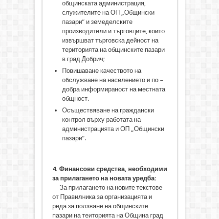
общинската администрация,
служителите на ОП „Общински
пазари” и земеделските
производители и търговците, които
извършват търговска дейност на
територията на общинските пазари
в град Добрич;
Повишаване качеството на
обслужване на населението и по –
добра информираност на местната
общност.
Осъществяване на граждански
контрол върху работата на
администрацията и ОП „Общински
пазари”.
4
.
Финансови средства, необходими
за прилагането на новата уредба:
За прилагането на новите текстове
от Правилника за организацията и
реда за ползване на общинските
пазари на теиторията на Община град