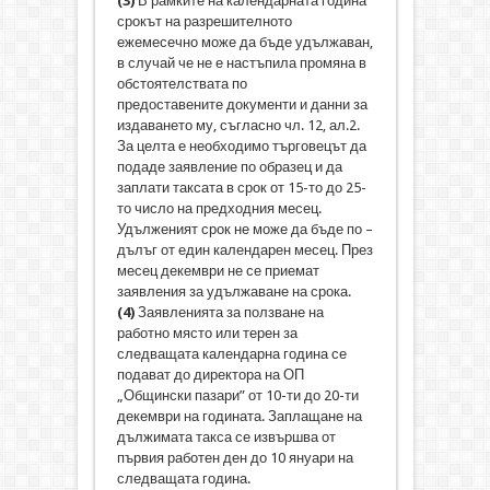
(3)
В рамките на календарната година
срокът на разрешителното
ежемесечно може да бъде удължаван,
в случай че не е настъпила промяна в
обстоятелствата по
предоставените документи и данни за
издаването му, съгласно чл. 12, ал.2.
За целта е необходимо търговецът да
подаде заявление по образец и да
заплати таксата в срок от 15-то до 25-
то число на предходния месец.
Удълженият срок не може да бъде по –
дълъг от един календарен месец. През
месец декември не се приемат
заявления за удължаване на срока.
(4
)
Заявленията за ползване на
работно място или терен за
следващата календарна година се
подават до директора на ОП
„Общински пазари” от 10-ти до 20-ти
декември на годината. Заплащане на
дължимата такса се извършва от
първия работен ден до 10 януари на
следващата година.