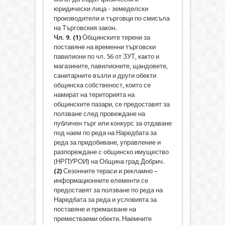
юридически лица - земеделски
производители и търговци по смисъла
на Търговския закон.
Чл. 9.
(1)
Общинските терени за
поставяне на временни търговски
павилиони по чл. 56 от ЗУТ, както и
магазините, павилионите, щандовете,
санитарните възли и други обекти
общинска собственост, които се
намират на територията на
общинските пазари, се предоставят за
ползване след провеждане на
публичен търг или конкурс за отдаване
под наем по реда на Наредбата за
реда за придобиване, управление и
разпореждане с общинско имущество
(НРПУРОИ) на Общинa град Добрич.
(2)
Сезонните тераси и рекламно –
информационните елементи се
предоставят за ползване по реда на
Наредбата за реда и условията за
поставяне и премахване на
преместваеми обекти. Наемните