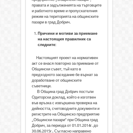
правата и задълженията на търговците
и работното време и пропускателния
режим на територията на общинските
пазари в град Добрич.
Причини и мотиви за приемане
на настоящия
правилник са
следните:
Настоящият проект на нормативен
акт се внася повторно за приемане от
Общински съвет, тъй като в
предходното заседание бе върнат за
доработване от общинските
съветници.
В Община град Добрич постъпи
Одиторски доклад, който е изготвен
във връзка с извършена проверка на
дейността, счетоводните документи и
регистрите на Общинско предприятие
„Общински пазари” при Община град
Добрич, за периода от 01.01.2014г. до
30.06.2015г.. Съгласно направено