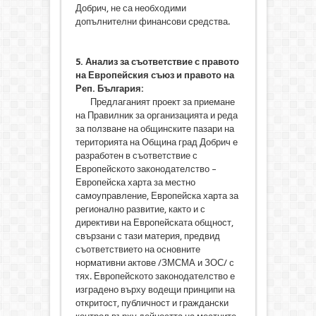
Добрич, не са необходими
допълнителни финансови средства.
5.
Анализ за съответствие с правото
на Европейския съюз и правото на
Реп. България:
Предлаганият проект за приемане
на Правилник за организацията и реда
за ползване на общинските пазари на
територията на Община град Добрич е
разработен в съответствие с
Европейското законодателство –
Европейска харта за местно
самоуправление, Европейска харта за
регионално развитие, както и с
директиви на Европейската общност,
свързани с тази материя, предвид
съответствието на основните
нормативни актове /ЗМСМА и ЗОС/ с
тях. Европейското законодателство е
изградено върху водещи принципи на
откритост, публичност и граждански