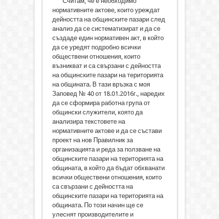
Считам, че е необходимо
нормативните актове, които уреждат
дейността на общинските пазари след
анализ да се систематизират и да се
създаде един нормативен акт, в който
да се уредят подробно всички
обществени отношения, които
възникват и са свързани с дейността
на общинските пазари на територията
на общината. В тази връзка с моя
Заповед № 40 от 18.01.2016г., наредих
да се сформира работна група от
общински служители, която да
анализира текстовете на
нормативните актове и да се състави
проект на нов Правилник за
организацията и реда за ползване на
общинските пазари на територията на
общината, в който да бъдат обхванати
всички обществени отношения, които
са свързани с дейността на
общинските пазари на територията на
общината. По този начин ще се
улеснят производителите и