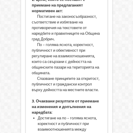
приемане на предлаганият
нормативен акт:
Постигане на законосъобразност,
съответствие и избягване на
противоречия на текстовете от
наредбите и правилниците на Община
град Добрич.
По – голяма яснота, коректност,
публичност и обективност при
регулиране на взаимоотношенията,
които са свързани с дейността на
общинските пазари на територията на
общината.
Спазване принципите за откритост,
публичност и граждански контрол
върху дейността на местните власти.
3. Очаквани резултати от приемане
на изменения и допълнения на
наредбата:
Достигане на по – голяма яснота,
коректност и публичност при
взаимоотношенията между