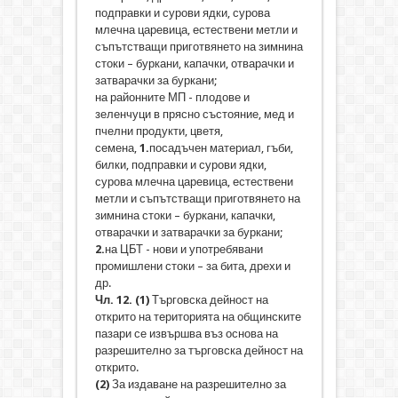
подправки и сурови ядки, сурова
млечна царевица, естествени метли и
съпътстващи приготвянето на зимнина
стоки – буркани, капачки, отварачки и
затварачки за буркани;
на районните МП - плодове и
зеленчуци в прясно състояние, мед и
пчелни продукти, цветя,
семена,
1.
посадъчен материал, гъби,
билки, подправки и сурови ядки,
сурова млечна царевица, естествени
метли и съпътстващи приготвянето на
зимнина стоки – буркани, капачки,
отварачки и затварачки за буркани;
2.
на ЦБТ - нови и употребявани
промишлени стоки – за бита, дрехи и
др.
Чл. 12.
(1
)
Търговска дейност на
открито на територията на общинските
пазари се извършва въз основа на
разрешително за търговска дейност на
открито.
(2)
За издаване на разрешително за