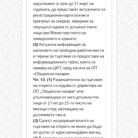
задължават в срок до 31 март на
годината, да представят актуалните си
регистрационни карти (копие и
оригинал за сверка), заверени за
текущата година от длъжностните
лица при Министерството на
земеделието и храните.
(5)
Актуална информация за
наличието на свободни работни места
и терени за търговия се предоставя на
информационното табло, което се
намира на ЦКП, пред касата на ОП
«Общински пазари».
Чл. 13.
(1
)
Разрешително за търговия
на открито се издава от директора на
ОП „Общински пазари” или
упълномощено от него длъжностно
лице от 21-во до 25-то число на
месеца след заплащане на
дължимата такса.
(2
)
Срокът на разрешителното за
търговия на открито не може да бъде
по-дълъг от един календарен месец.