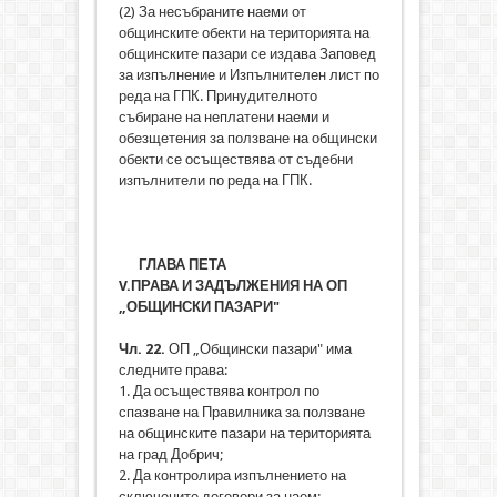
(2) За несъбраните наеми от
общинските обекти на територията на
общинските пазари се издава Заповед
за изпълнение и Изпълнителен лист по
реда на ГПК. Принудителното
събиране на неплатени наеми и
обезщетения за ползване на общински
обекти се осъществява от съдебни
изпълнители по реда на ГПК.
ГЛАВА ПЕТА
V.
ПРАВА И ЗАДЪЛЖЕНИЯ НА ОП
„ОБЩИНСКИ ПАЗАРИ"
Чл. 22.
ОП „Общински пазари" има
следните права:
1. Да осъществява контрол по
спазване на Правилника за ползване
на общинските пазари на територията
на град Добрич;
2. Да контролира изпълнението на
сключените договори за наем;