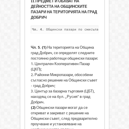
II.
ПРЕДМЕТ И ОБХВАТ НА
ДЕЙНОСТТА НА ОБЩИНСКИТЕ
ПАЗАРИ НА ТЕРИТОРИЯТА НА ГРАД
ДОБРИЧ
Чл. 4
. Общински пазари по смисъла на настоящия п
Чл. 5.
(1)
На територията на Община
град Добрич, се определят следните
постоянно работещи общински пазари:
1. Централен Кооперативен Пазар
(ЦКП);
2. Районни Микропазари, обособени
съгласно решение на Общински съвет
- град Добрич;
3. Център за базарна търговия (ЦБТ),
находящ се на бул. „Русия" в град
Добрич.
(2)
Общински пазари могат да се
откриват и закриват с решение на
Общински съвет, след предварително
проучване и установяване на