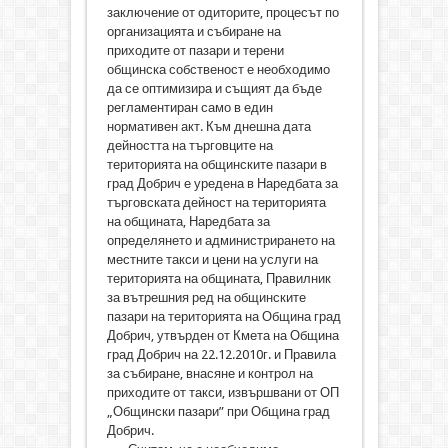
заключение от одиторите, процесът по
организацията и събиране на
приходите от пазари и терени
общинска собственост е необходимо
да се оптимизира и същият да бъде
регламентиран само в един
нормативен акт. Към днешна дата
дейността на търговците на
територията на общинските пазари в
град Добрич е уредена в Наредбата за
търговската дейност на територията
на общината, Наредбата за
определянето и администрирането на
местните такси и цени на услуги на
територията на общината, Правилник
за вътрешния ред на общинските
пазари на територията на Община град
Добрич, утвърден от Кмета на Община
град Добрич на 22.12.2010г. и Правила
за събиране, внасяне и контрол на
приходите от такси, извършвани от ОП
„Общински пазари” при Община град
Добрич.