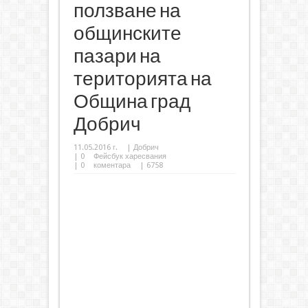
ползване на
общинските
пазари на
територията на
Община град
Добрич
11.05.2016 г.
|
Добрич
|
0
Фейсбук харесвания
|
0
коментара
| 6758