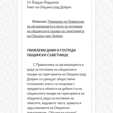
От Йордан Йорданов
Кмет на Община град Добрич
Относно
:
Приемане на Правилник
за организацията и реда за ползване
на общинските пазари на територията
на
Община град Добрич
УВАЖАЕМИ ДАМИ И ГОСПОДА
ОБЩИНСКИ СЪВЕТНИЦИ,
С Правилника за организацията и
реда за ползване на общинските
пазари на територията на Община град
Добрич се уреждат обществени
отношения, които са свързани с
предмета и обхвата на дейността на
общинските пазари на територията на
общината, реда за ползване на
обектите, видовете такси, правата и
задълженията на Общинско
предприятие „Общински пазари”,