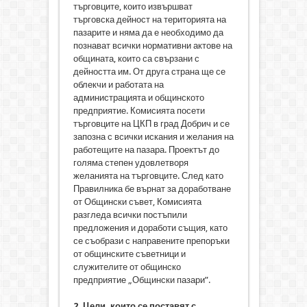
търговците, които извършват
търговска дейност на територията на
пазарите и няма да е необходимо да
познават всички нормативни актове на
общината, които са свързани с
дейността им. От друга страна ще се
облекчи и работата на
администрацията и общинското
предприятие. Комисията посети
търговците на ЦКП в град Добрич и се
запозна с всички искания и желания на
работещите на пазара. Проектът до
голяма степен удовлетворя
желанията на търговците. След като
Правилника бе върнат за доработване
от Общински съвет, Комисията
разгледа всички постъпили
предложения и доработи същия, като
се съобрази с направените препоръки
от общинските съветници и
служителите от общинско
предприятие „Общински пазари”.
2. Цели, които се поставят с