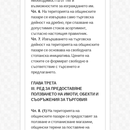
необходимостта от тях и
възможностите за изграждането им.
Чл. 6.
На територията на общинските
пазари се извършва само търговска
дейност на дребно, при спазване на
допустимия стоков асортимент,
съгласно настоящия правилник.
Чл. 7.
Извършването на търговска
дейност на територията на общинските
пазари се основава на свободната
стопанска инициатива. Цените на
стоките се формират свободно в
съответствие с търсенето и
предлагането.
ГЛАВА ТРЕТА
ІІІ. РЕД ЗА ПРЕДОСТАВЯНЕ
ПОЛЗВАНЕТО НА ИМОТИ, ОБЕКТИ И
СЪOРЪЖЕНИЯ ЗА ТЪРГОВИЯ
Чл. 8. (1)
На територията на
общинските пазари се предоставят за
ползване и стопанисване магазини,
общински терени за поставяне на