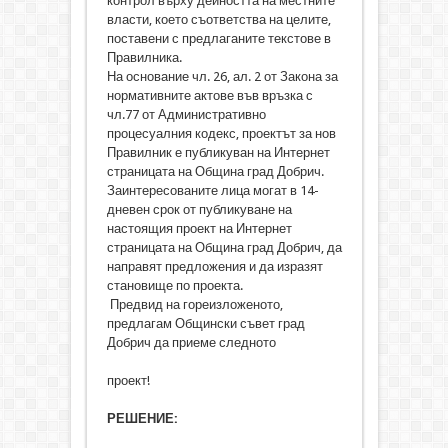
контрол върху дейността на местните
власти, което съответства на целите,
поставени с предлаганите текстове в
Правилника.
На основание чл. 26, ал. 2 от Закона за
нормативните актове във връзка с
чл.77 от Административно
процесуалния кодекс, проектът за нов
Правилник е публикуван на Интернет
страницата на Община град Добрич.
Заинтересованите лица могат в 14-
дневен срок от публикуване на
настоящия проект на Интернет
страницата на Община град Добрич, да
направят предложения и да изразят
становище по проекта.
Предвид на гореизложеното,
предлагам Общински съвет град
Добрич да приеме следното
проект!
РЕШЕНИЕ: