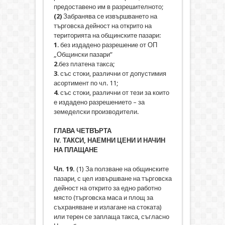
предоставено им в разрешителното;
(2
)
Забранява се извършването на
търговска дейност на открито на
територията на общинските пазари:
1
. без издадено разрешение от ОП
„Общински пазари”
2
.без платена такса;
3
. със стоки, различни от допустимия
асортимент по чл. 11;
4
. със стоки, различни от тези за които
е издадено разрешението – за
земеделски производители.
ГЛАВА ЧЕТВЪРТА
ІV. ТАКСИ, НАЕМНИ ЦЕНИ И НАЧИН
НА ПЛАЩАНЕ
Чл. 19.
(1) За ползване на общинските
пазари, с цел извършване на търговска
дейност на открито за едно работно
място (търговска маса и площ за
съхраняване и излагане на стоката)
или терен се заплаща такса, съгласно