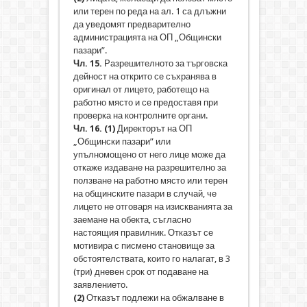
или терен по реда на ал. 1 са длъжни
да уведомят предварително
администрацията на ОП „Общински
пазари”.
Чл. 15.
Разрешителното за търговска
дейност на открито се съхранява в
оригинал от лицето, работещо на
работно място и се предоставя при
проверка на контролните органи.
Чл. 16.
(1)
Директорът на ОП
„Общински пазари” или
упълномощено от него лице може да
откаже издаване на разрешително за
ползване на работно място или терен
на общинските пазари в случай, че
лицето не отговаря на изискванията за
заемане на обекта, съгласно
настоящия правилник. Отказът се
мотивира с писмено становище за
обстоятелствата, които го налагат, в 3
(три) дневен срок от подаване на
заявлението.
(2
)
Отказът подлежи на обжалване в