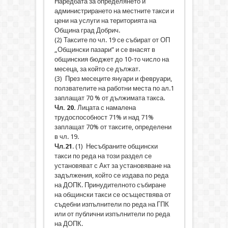
Наредбата за определянето и
администрирането на местните такси и
цени на услуги на територията на
Община град Добрич.
(2) Таксите по чл. 19 се събират от ОП
„Общински пазари” и се внасят в
общинския бюджет до 10-то число на
месеца, за който се дължат.
(3) През месеците януари и февруари,
ползвателите на работни места по ал.1
заплащат 70 % от дължимата такса.
Чл. 20.
Лицата с намалена
трудоспособност 71% и над 71%
заплащат 70% от таксите, определени
в чл. 19.
Чл.21
. (1) Несъбраните общински
такси по реда на този раздел се
установяват с Акт за установяване на
задължения, който се издава по реда
на ДОПК. Принудителното събиране
на общински такси се осъществява от
съдебни изпълнители по реда на ГПК
или от публични изпълнители по реда
на ДОПК.