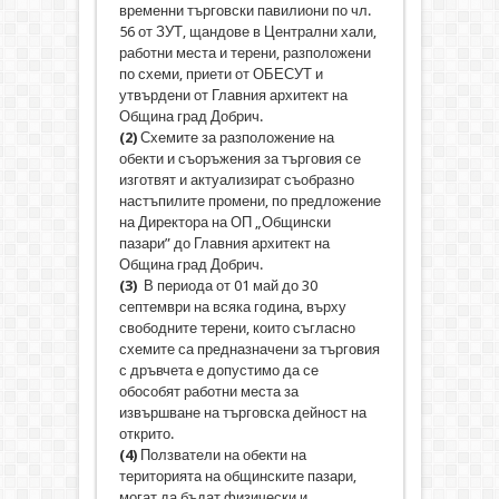
временни търговски павилиони по чл.
56 от ЗУТ, щандове в Централни хали,
работни места и терени, разположени
по схеми, приети от ОБЕСУТ и
утвърдени от Главния архитект на
Община град Добрич.
(2)
Схемите за разположение на
обекти и съоръжения за търговия се
изготвят и актуализират съобразно
настъпилите промени, по предложение
на Директора на ОП „Общински
пазари” до Главния архитект на
Община град Добрич.
(3)
В периода от 01 май до 30
септември на всяка година, върху
свободните терени, които съгласно
схемите са предназначени за търговия
с дръвчета е допустимо да се
обособят работни места за
извършване на търговска дейност на
открито.
(4)
Ползватели на обекти на
територията на общинските пазари,
могат да бъдат физически и