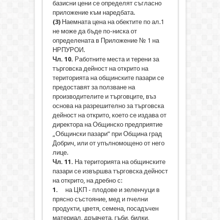
базисни цени се определят съгласно
приложение към наредбата.
(3)
Наемната цена на обектите по ал.1
не може да бъде по-ниска от
определената в Приложение № 1 на
НРПУРОИ.
Чл. 10.
Работните места и терени за
търговска дейност на открито на
територията на общинските пазари се
предоставят за ползване на
производителите и търговците, въз
основа на разрешително за търговска
дейност на открито, което се издава от
директора на Общинско предприятие
„Общински пазари” при Община град
Добрич, или от упълномощено от него
лице.
Чл. 11.
На територията на общинските
пазари се извършва търговска дейност
на открито, на дребно с:
1.
на ЦКП - плодове и зеленчуци в
прясно състояние, мед и пчелни
продукти, цветя, семена, посадъчен
материал, дръвчета, гъби, билки,