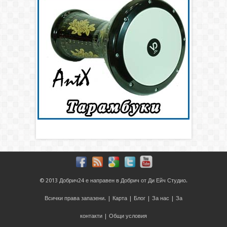
© 2013
Добрич24
е направен в
Добрич
от
Ди Ейч Студио
.
Всички права запазени. |
Карта
|
Блог
|
За нас
|
За
контакти
|
Общи условия