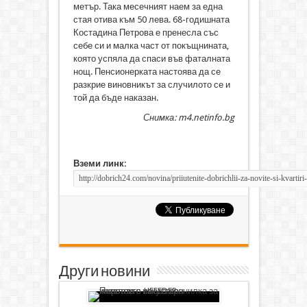
метър. Така месечният наем за една
стая отива към 50 лева. 68-годишната
Костадина Петрова е пренесла със
себе си и малка част от покъщнината,
която успяла да спаси във фаталната
нощ. Пенсионерката настоява да се
разкрие виновникът за случилото се и
той да бъде наказан.
Снимка: m4.netinfo.bg
Вземи линк:
Други новини