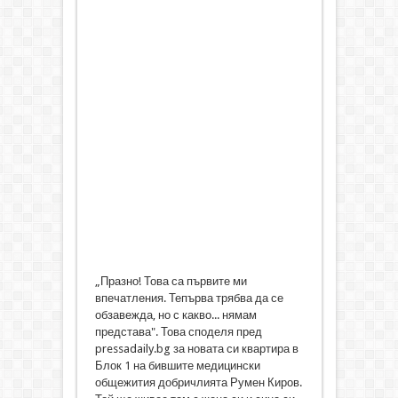
„Празно! Това са първите ми
впечатления. Тепърва трябва да се
обзавежда, но с какво... нямам
представа". Това споделя пред
pressadaily.bg за новата си квартира в
Блок 1 на бившите медицински
общежития добричлията Румен Киров.