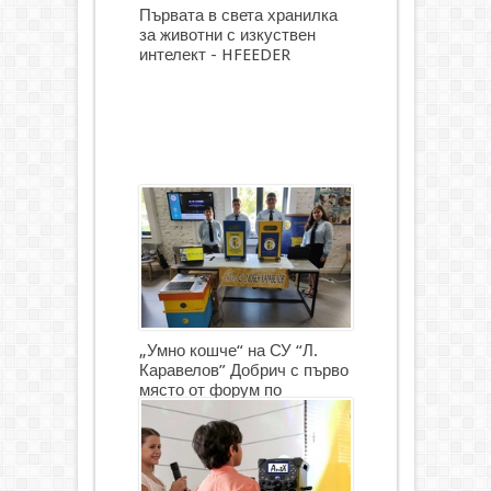
Първата в света хранилка
за животни с изкуствен
интелект - HFEEDER
„Умно кошче“ на СУ “Л.
Каравелов” Добрич с първо
място от форум по
роботика