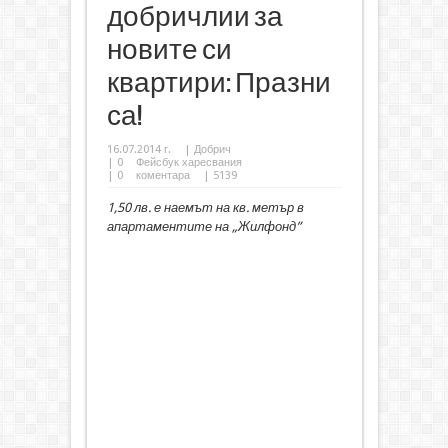
добричлии за
новите си
квартири: Празни
са!
16.07.2014 г.
|
Добрич
|
0
Фейсбук харесвания
|
0
коментара
| 5139
1,50 лв. е наемът на кв. метър в
апартаментите на „Жилфонд”