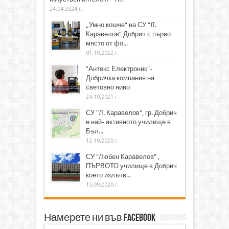
24.04.2024 г.
„Умно кошче“ на СУ “Л.
Каравелов” Добрич с първо
място от фо...
01.10.2022 г.
"Антекс Електроник"-
Добричка компания на
световно ниво
24.10.2021 г.
СУ "Л. Каравелов", гр. Добрич
е най- активното училище в
Бъл...
12.10.2020 г.
СУ "Любен Каравелов" ,
ПЪРВОТО училище в Добрич
което излъчв...
15.09.2020 г.
Намерете ни във Facebook