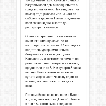
Той ще живее там с жена си и сина си.
Изгубили своя дом в наводненията в
града в края на юни. Не се надяват на
помощ от държавата или на част от
събраните дарения. Нямат и заделени
пари за черни дни, с които да
рестартират живота си.
Освен тях временно са настанени в
общински жилища само 7% от
пострадалите от потопа. 24 жилища са
подготвени да приемат новите
бездомни в срок от една година.
Направен им е козметичен ремонт, но
разполагат само с матраци и завивки,
предоставени от БЧК и курорта Златни
пясъци. Наемателите започват от
нулата и признават, че се нуждаят от
всичко, за което човек може да се
сети.
Пет семейства са се нанесли в Блок 1,
а други две в квартал „Балик”. Наемът
е лев и 50 стотинки за квадратен