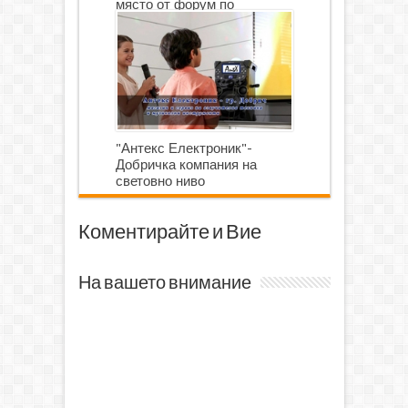
място от форум по
роботика
"Антекс Електроник"-
Добричка компания на
световно ниво
Коментирайте и Вие
На вашето внимание