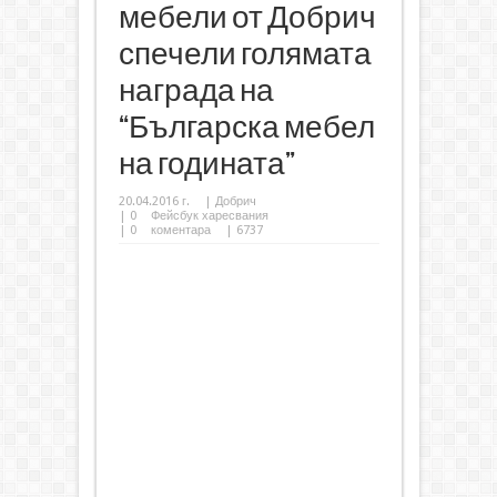
мебели от Добрич
спечели голямата
награда на
“Българска мебел
на годината”
20.04.2016 г.
|
Добрич
|
0
Фейсбук харесвания
|
0
коментара
| 6737