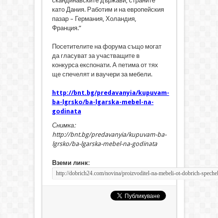
скандинавските държави, страните
като Дания. Работим и на европейския
пазар – Германия, Холандия,
Франция.”
Посетителите на форума също могат
да гласуват за участващите в
конкурса експонати. А петима от тях
ще спечелят и ваучери за мебели.
http://bnt.bg/predavanyia/kupuvam-
ba-lgrsko/ba-lgarska-mebel-na-
godinata
Снимка:
http://bnt.bg/predavanyia/kupuvam-ba-
lgrsko/ba-lgarska-mebel-na-godinata
Вземи линк: