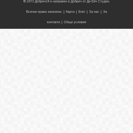
© 2013
Добрич24
е направен в
Добрич
от
Ди Ейч Студио
.
Всички права запазени. |
Карта
|
Блог
|
За нас
|
За
контакти
|
Общи условия