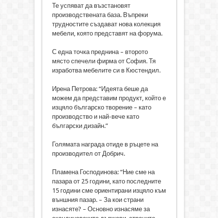
Те успяват да възстановят
производствената база. Въпреки
трудностите създават нова колекция
мебели, която представят на форума.
С една точка преднина – второто
място спечели фирма от София. Тя
изработва мебелите си в Кюстендил.
Ирена Петрова: “Идеята беше да
можем да представим продукт, който е
изцяло българско творение – като
производство и най-вече като
български дизайн.”
Голямата награда отиде в ръцете на
производител от Добрич.
Пламена Господинова: “Ние сме на
пазара от 25 години, като последните
15 години сме ориентирани изцяло към
външния пазар. – За кои страни
изнасяте? – Основно изнасяме за