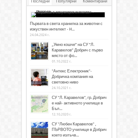
Последни
Популярни
Коментирани
Първата в света хранилка за животни с
изкуствен интелект - H...
24.04.2024 г.
„Умно кошче“ на СУ “Л.
Каравелов” Добрич с първо
място от фо...
01.10.2022 г.
"Антекс Електроник"-
Добричка компания на
световно ниво
24.10.2021 г.
СУ "Л. Каравелов", гр. Добрич
е най- активното училище в
Бъл...
12.10.2020 г.
СУ "Любен Каравелов" ,
ПЪРВОТО училище в Добрич
което излъчв...