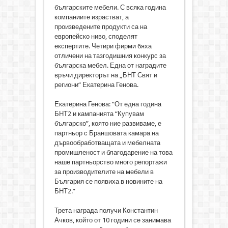
българските мебели. С всяка година
компаниите израстват, а
произведените продукти са на
европейско ниво, споделят
експертите. Четири фирми бяха
отличени на тазгодишния конкурс за
българска мебел. Една от наградите
връчи директорът на „БНТ Свят и
региони“ Екатерина Генова.
Екатерина Генова: “От една година
БНТ2 и кампанията “Купувам
българско”, която ние развиваме, е
партньор с Браншовата камара на
дървообработващата и мебелната
промишленост и благодарение на това
наше партньорство много репортажи
за производителите на мебели в
България се появиха в новините на
БНТ2.”
Трета награда получи Константин
Ачков, който от 10 години се занимава