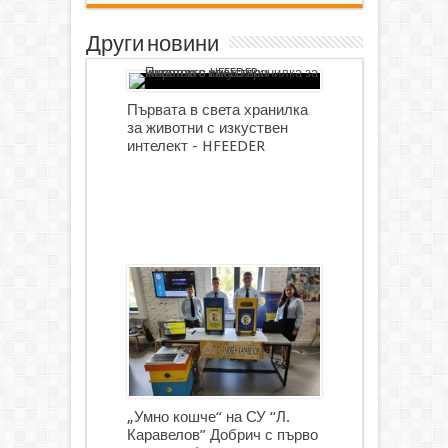
Други новини
Първата в света хранилка
за животни с изкуствен
интелект - HFEEDER
„Умно кошче“ на СУ “Л.
Каравелов” Добрич с първо