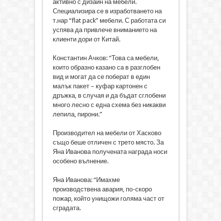
активно с дизайн на мебели.
Специализира се в изработването на
т.нар “flat pack” мебели. С работата си
успява да привлече вниманието на
клиенти дори от Китай.
Константин Ачков: “Това са мебели,
които образно казано са в разглобен
вид и могат да се поберат в един
малък пакет – куфар картонен с
дръжка, в случая и да бъдат сглобени
много лесно с една схема без никакви
лепила, пирони.”
Производител на мебели от Хасково
също беше отличен с трето място. За
Яна Иванова получената награда носи
особено вълнение.
Яна Иванова: “Имахме
производствена авария, по-скоро
пожар, който унищожи голяма част от
сградата.