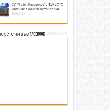
СУ "Любен Каравелов" , ПЪРВОТО
училище в Добрич което излъчв...
15.09.2020 г.
ерете ни във Facebook