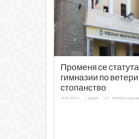
Променя се статут
гимназии по ветери
стопанство
19.03.2016 г.
|
Добрич
|
0
Фейсбук харесв