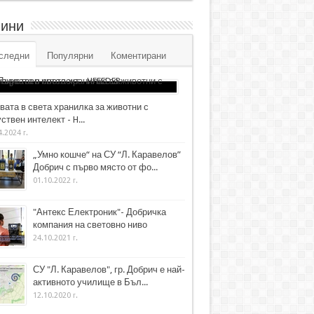
ини
следни
Популярни
Коментирани
вата в света хранилка за животни с
ствен интелект - H...
4.2024 г.
„Умно кошче“ на СУ “Л. Каравелов”
Добрич с първо място от фо...
01.10.2022 г.
"Антекс Електроник"- Добричка
компания на световно ниво
24.10.2021 г.
СУ "Л. Каравелов", гр. Добрич е най-
активното училище в Бъл...
12.10.2020 г.