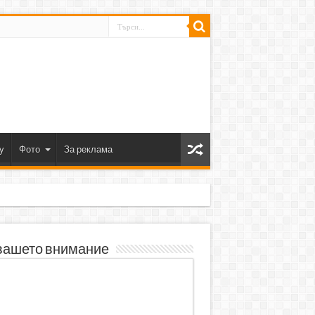
y
Фото
За реклама
вашето внимание