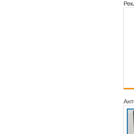
Рек
Ант