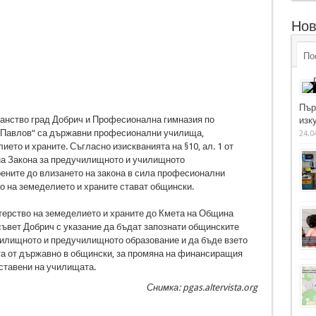
Нов
По
Пър
анство град Добрич и Професионална гимназия по
изку
и Павлов“ са държавни професионални училища,
24.0
ето и храните. Съгласно изискванията на §10, ал. 1 от
на Закона за предучилищното и училищното
арените до влизането на закона в сила професионални
о на земеделието и храните стават общински.
терство на земеделието и храните до Кмета на Община
ъвет Добрич с указание да бъдат запознати общинските
чилищното и предучилищното образование и да бъде взето
а от държавно в общински, за промяна на финансиращия
оставени на училищата.
Снимка: pgas.altervista.org