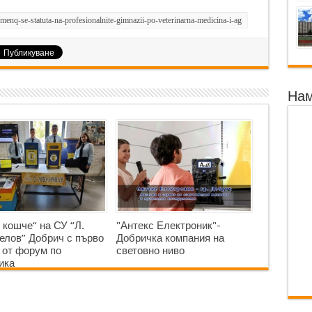
Нам
 кошче“ на СУ “Л.
"Антекс Електроник"-
елов” Добрич с първо
Добричка компания на
 от форум по
световно ниво
ика