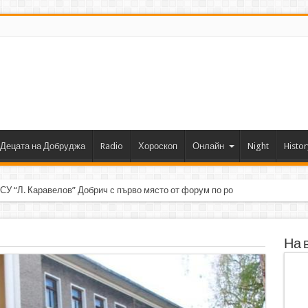
Децата на Добруджа
Radio
Хороскоп
Онлайн
Night
Histor
 СУ “Л. Каравелов” Добрич с първо място от форум по роботика
На 