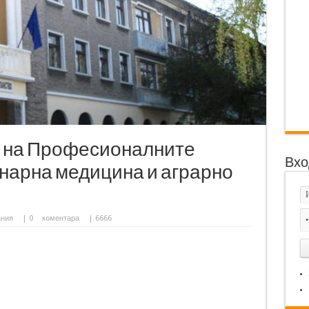
а на Професионалните
Вхо
нарна медицина и аграрно
ания
|
0
коментара
| 6666