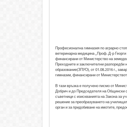
Професионална гимназия по аграрно стоп
ветеринарна медицина „Проф. Д-р Георг
финансирани от Министерство на земедели
Преходните и заключителни разпоредби 
образование(ЗПУО), от 01.08.2016 г., зав
гимназии, финансирани от Министерствот
В тази връзка е получено писмо от Минис
Добрич и до Председателя на Общински с
съветници с изискванията на Закона за у
решение за преобразуването на училищат
орган и за придобиване на имотите, пред