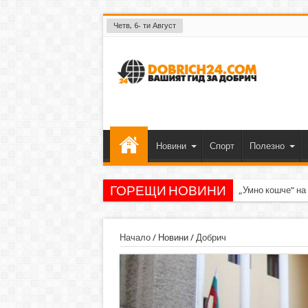
Четв, 6- ти Август
Новини
Спорт
Полезно
ГОРЕЩИ НОВИНИ
„Умно кошче“ на
Начало
/
Новини
/
Добрич