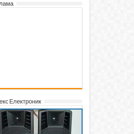
лама
екс Електроник