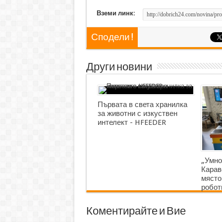
Вземи линк:
Сподели !
Други новини
Първата в света хранилка
за животни с изкуствен
интелект - HFEEDER
„Умно
Карав
място
робот
Коментирайте и Вие