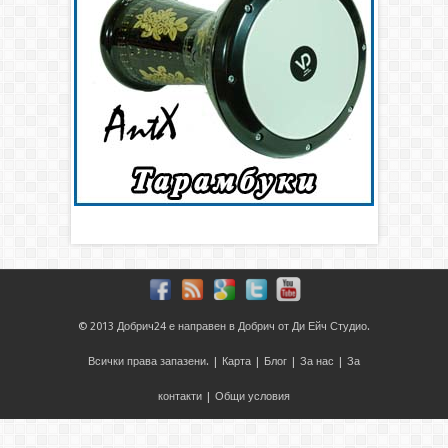
© 2013
Добрич24
е направен в
Добрич
от
Ди Ейч Студио
.
Всички права запазени. |
Карта
|
Блог
|
За нас
|
За
контакти
|
Общи условия