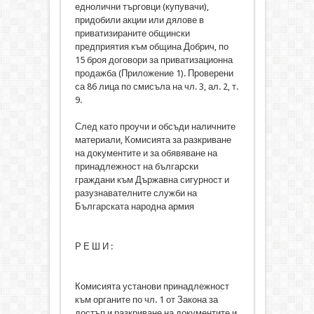
еднолични търговци (купувачи),
придобили акции или дялове в
приватизираните общински
предприятия към община Добрич, по
15 броя договори за приватизационна
продажба (Приложение 1). Проверени
са 86 лица по смисъла на чл. 3, ал. 2, т.
9.
След като проучи и обсъди наличните
материали, Комисията за разкриване
на документите и за обявяване на
принадлежност на български
граждани към Държавна сигурност и
разузнавателните служби на
Българската народна армия
Р Е Ш И :
Комисията установи принадлежност
към органите по чл. 1 от Закона за
достъп и разкриване на документите и