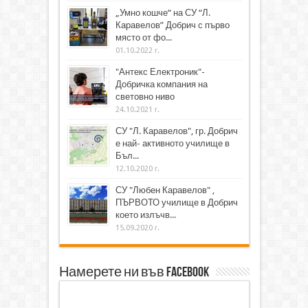
„Умно кошче“ на СУ “Л.
Каравелов” Добрич с първо
място от фо...
01.10.2022 г.
"Антекс Електроник"-
Добричка компания на
световно ниво
24.10.2021 г.
СУ "Л. Каравелов", гр. Добрич
е най- активното училище в
Бъл...
12.10.2020 г.
СУ "Любен Каравелов" ,
ПЪРВОТО училище в Добрич
което излъчв...
15.09.2020 г.
Намерете ни във Facebook