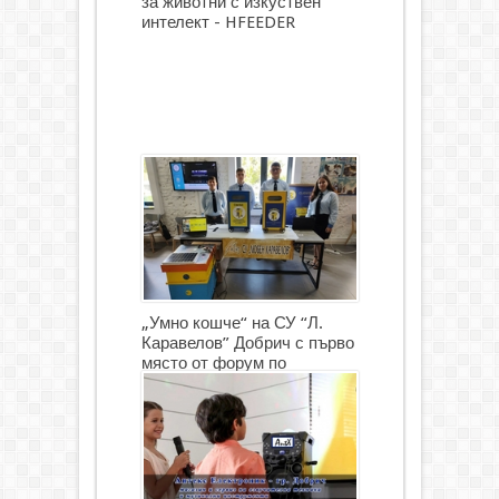
за животни с изкуствен
интелект - HFEEDER
„Умно кошче“ на СУ “Л.
Каравелов” Добрич с първо
място от форум по
роботика