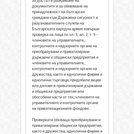
за достъп и разкриване на
документите и за обявяване на
принадлежност на български
граждани към Държавна сигурност и
разузнавателните служби на
Българската народна армия извърши
проверка на лица по чл. 3, ал. 2, т. 9 –
членовете на управителните,
контролните и надзорните органи на
преобразувани и приватизирани
държавни и общински предприятия и
членовете на управителните,
контролните и надзорните органи на
дружества, както и еднолични фирми и
еднолични търговци, придобили акции
или дялове в приватизирани държавни
и общински предприятия или
обособени части от тях; членовете на
управителните и контролните органи
на приватизационните фондове.
Проверката обхваща преобразувани и
приватизирани общински предприятия,
както и дружества, еднолични фирми и