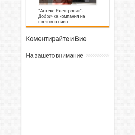
"Антекс Електроник"-
Добричка компания на
световно ниво
Коментирайте и Вие
На вашето внимание