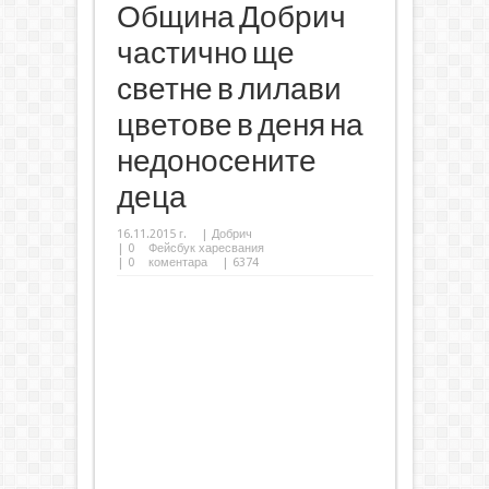
Община Добрич
частично ще
светне в лилави
цветове в деня на
недоносените
деца
16.11.2015 г.
|
Добрич
|
0
Фейсбук харесвания
|
0
коментара
| 6374