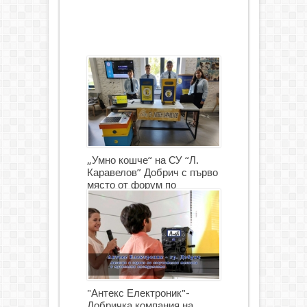
„Умно кошче“ на СУ “Л.
Каравелов” Добрич с първо
място от форум по
роботика
"Антекс Електроник"-
Добричка компания на