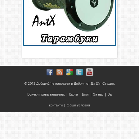
© 2013
Добрич24
е направен в
Добрич
от
Ди Ейч Студио
.
Всички права запазени. |
Карта
|
Блог
|
За нас
|
За
контакти
|
Общи условия