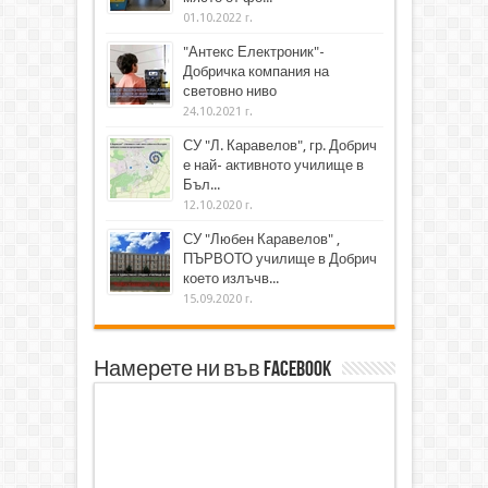
01.10.2022 г.
"Антекс Електроник"-
Добричка компания на
световно ниво
24.10.2021 г.
СУ "Л. Каравелов", гр. Добрич
е най- активното училище в
Бъл...
12.10.2020 г.
СУ "Любен Каравелов" ,
ПЪРВОТО училище в Добрич
което излъчв...
15.09.2020 г.
Намерете ни във Facebook