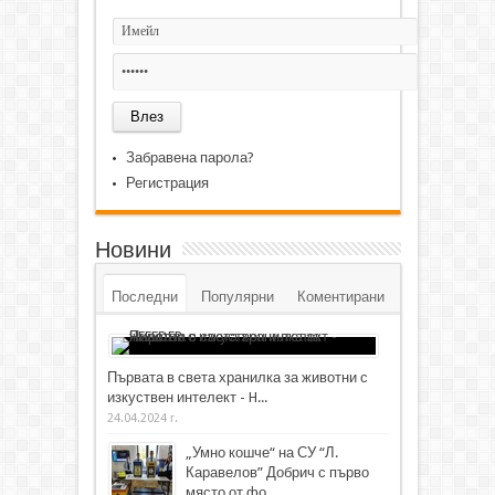
Забравена парола?
Регистрация
Новини
Последни
Популярни
Коментирани
Първата в света хранилка за животни с
изкуствен интелект - H...
24.04.2024 г.
„Умно кошче“ на СУ “Л.
Каравелов” Добрич с първо
място от фо...