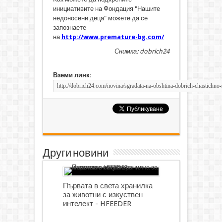
инициативите на Фондация "Нашите
недоносени деца" можете да се
запознаете
на
http://www.premature-bg.com/
Снимка: dobrich24
Вземи линк:
Други новини
Първата в света хранилка
за животни с изкуствен
интелект - HFEEDER