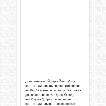
Дом-паметник "Йордан Йовков" ще
светне в лилаво във вечерните часове
на 16 и 17 ноември по повод Световния
ден на недоносените деца. Сградата
на Община Добрич частично ще
светне в лилави цветове вечерта в