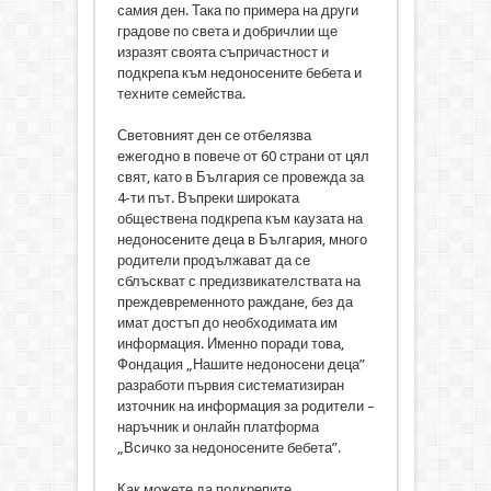
самия ден. Така по примера на други
градове по света и добричлии ще
изразят своята съпричастност и
подкрепа към недоносените бебета и
техните семейства.
Световният ден се отбелязва
ежегодно в повече от 60 страни от цял
свят, като в България се провежда за
4-ти път. Въпреки широката
обществена подкрепа към каузата на
недоносените деца в България, много
родители продължават да се
сблъскват с предизвикателствата на
преждевременното раждане, без да
имат достъп до необходимата им
информация. Именно поради това,
Фондация „Нашите недоносени деца”
разработи първия систематизиран
източник на информация за родители –
наръчник и онлайн платформа
„Всичко за недоносените бебета”.
Как можете да подкрепите