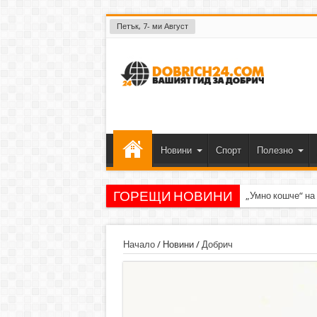
Петък, 7- ми Август
Новини
Спорт
Полезно
ГОРЕЩИ НОВИНИ
„Умно кошче“ на
Начало
/
Новини
/
Добрич