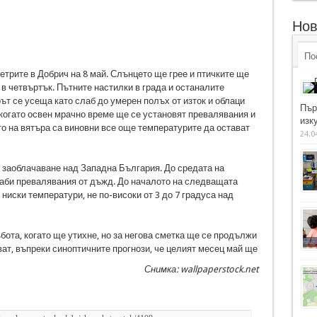
Нов
По
етрите в Добрич на 8 май. Слънцето ще грее и птичките ще
в четвъртък. Пътните настилки в града и останалите
ът се усеща като слаб до умерен полъх от изток и облаци
Пър
 когато освен мрачно време ще се установят превалявания и
изку
о на вятъра са виновни все още температурите да остават
24.0
 заоблачаване над Западна България. До средата на
аби превалявания от дъжд. До началото на следващата
иски температури, не по-високи от 3 до 7 градуса над
бота, когато ще утихне, но за негова сметка ще се продължи
ат, въпреки синоптичните прогнози, че целият месец май ще
Снимка: wallpaperstock.net