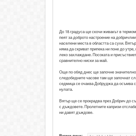
До 18 градуса ще скочи живакът в термом
пеят за доброто настроение на добричлии 
населени места в областта са сухи. Вятър
няма да скриват припека ни поне до утре,
леко захлаждане. Посоката и присъствиет
сравнително ниски за май.
Още по обяд днес ще започне значително
следобедните часове там ще започнат сл
седмица се очаква Добруджа да осъмва с н
нулата.
Вятър ще се прокрадва през Добрич до съ
с дъждовете. Пролетните капризи отслабв
ни давят дъждове.
Вземи линк: