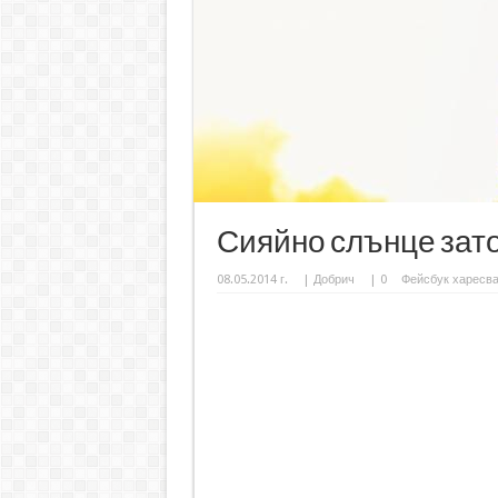
Сияйно слънце зато
08.05.2014 г.
|
Добрич
|
0
Фейсбук харесв