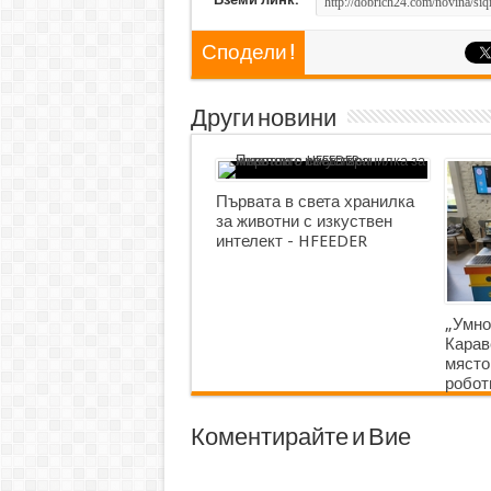
Сподели !
Други новини
Първата в света хранилка
за животни с изкуствен
интелект - HFEEDER
„Умно
Карав
място
робот
Коментирайте и Вие