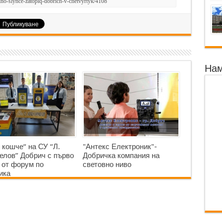
Нам
 кошче“ на СУ “Л.
"Антекс Електроник"-
елов” Добрич с първо
Добричка компания на
 от форум по
световно ниво
ика