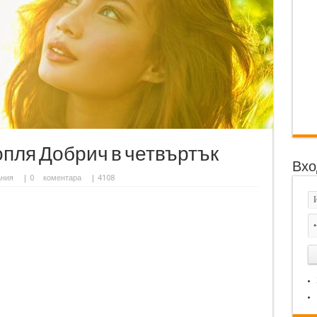
пля Добрич в четвъртък
Вхо
ания
|
0
коментара
| 4108