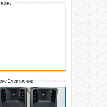
лама
екс Електроник