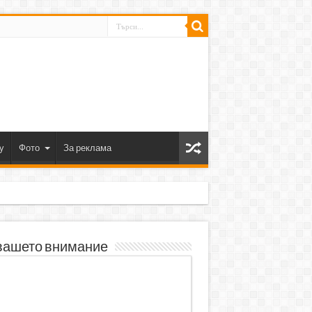
y
Фото
За реклама
вашето внимание