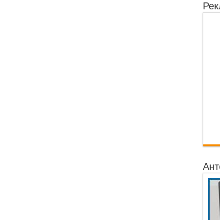
Рек
Ант