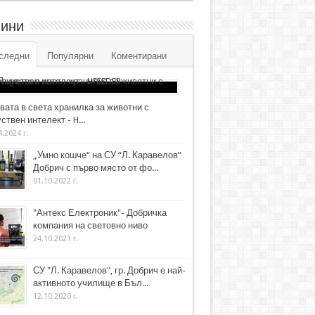
ини
следни
Популярни
Коментирани
вата в света хранилка за животни с
ствен интелект - H...
4.2024 г.
„Умно кошче“ на СУ “Л. Каравелов”
Добрич с първо място от фо...
01.10.2022 г.
"Антекс Електроник"- Добричка
компания на световно ниво
24.10.2021 г.
СУ "Л. Каравелов", гр. Добрич е най-
активното училище в Бъл...
12.10.2020 г.