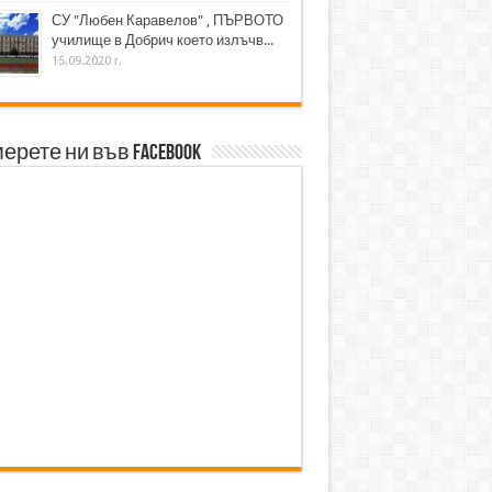
СУ "Любен Каравелов" , ПЪРВОТО
училище в Добрич което излъчв...
15.09.2020 г.
ерете ни във Facebook