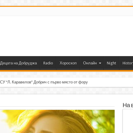
Децата на Добруджа
Radio
Хороскоп
Онлайн
Night
Histor
 СУ “Л. Каравелов” Добрич с първо място от форум по роботика
На 