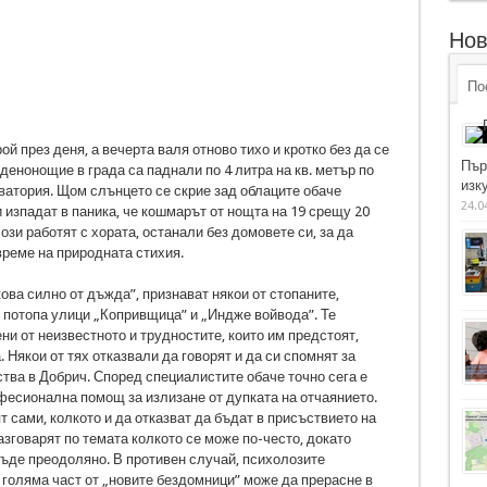
Нов
По
й през деня, а вечерта валя отново тихо и кротко без да се
Пър
денонощие в града са паднали по 4 литра на кв. метър по
изку
ватория. Щом слънцето се скрие зад облаците обаче
24.0
изпадат в паника, че кошмарът от нощта на 19 срещу 20
зи работят с хората, останали без домовете си, за да
време на природната стихия.
ова силно от дъжда”, признават някои от стопаните,
т потопа улици „Копривщица” и „Индже войвода”. Те
ни от неизвестното и трудностите, които им предстоят,
 Някои от тях отказвали да говорят и да си спомнят за
ства в Добрич. Според специалистите обаче точно сега е
офесионална помощ за излизане от дупката на отчаянието.
т сами, колкото и да отказват да бъдат в присъствието на
азговарят по темата колкото се може по-често, докато
бъде преодоляно. В противен случай, психолозите
 голяма част от „новите бездомници” може да прерасне в