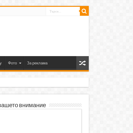
y
Фото
За реклама
вашето внимание