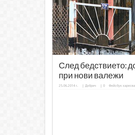
След бедствието: д
при нови валежи
25.06.2014 г.
|
Добрич
|
0
Фейсбук харесв