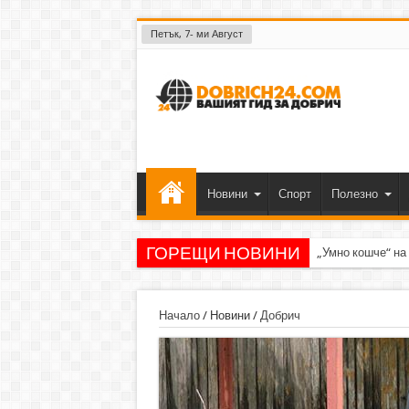
Петък, 7- ми Август
Новини
Спорт
Полезно
ГОРЕЩИ НОВИНИ
„Умно кошче“ на
Начало
/
Новини
/
Добрич