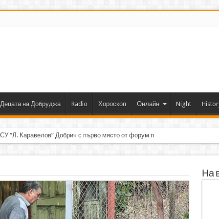
Децата на Добруджа
Radio
Хороскоп
Онлайн
Night
Histor
 СУ “Л. Каравелов” Добрич с първо място от форум по роботика
На 