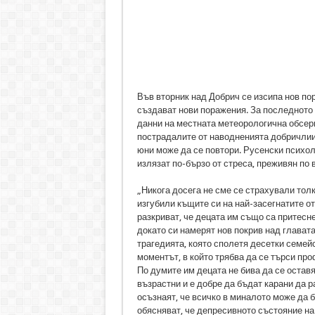
Във вторник над Добрич се изсипа нов поро
създават нови поражения. За последното 
данни на местната метеорологична обсер
пострадалите от наводненията добричлии 
юни може да се повтори. Русенски психоло
излязат по-бързо от стреса, преживян по 
„Никога досега не сме се страхували толк
изгубили къщите си на най-засегнатите о
разкриват, че децата им също са притесне
докато си намерят нов покрив над главата.
трагедията, която сполетя десетки семей
моментът, в който трябва да се търси пр
По думите им децата не бива да се оставя
възрастни и е добре да бъдат карани да р
осъзнаят, че всичко в миналото може да 
обясняват, че депресивното състояние на