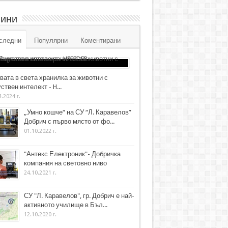
ини
следни
Популярни
Коментирани
вата в света хранилка за животни с
ствен интелект - H...
4.2024 г.
„Умно кошче“ на СУ “Л. Каравелов”
Добрич с първо място от фо...
01.10.2022 г.
"Антекс Електроник"- Добричка
компания на световно ниво
24.10.2021 г.
СУ "Л. Каравелов", гр. Добрич е най-
активното училище в Бъл...
12.10.2020 г.