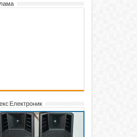
лама
екс Електроник