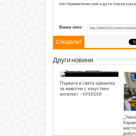
посттравматичен шок и да ги тласка към р
Вземи линк:
Сподели !
Други новини
Първата в света хранилка
за животни с изкуствен
интелект - HFEEDER
„Умно
Карав
място
робот