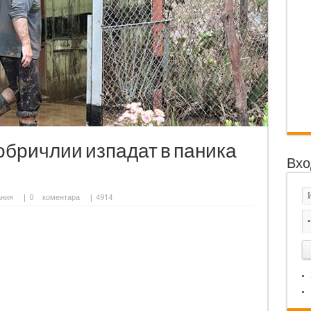
обричлии изпадат в паника
Вхо
ания
|
0
коментара
| 4914