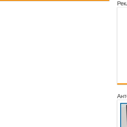
Рек
Ант