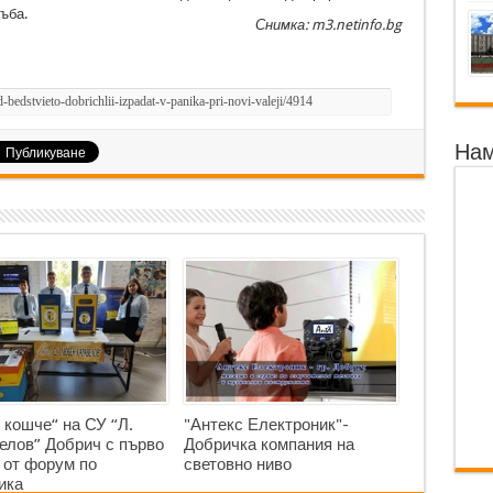
ъба.
Снимка: m3.netinfo.bg
Нам
 кошче“ на СУ “Л.
"Антекс Електроник"-
елов” Добрич с първо
Добричка компания на
 от форум по
световно ниво
ика