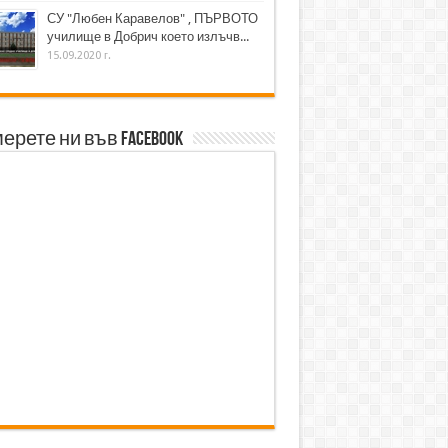
СУ "Любен Каравелов" , ПЪРВОТО
училище в Добрич което излъчв...
15.09.2020 г.
ерете ни във Facebook