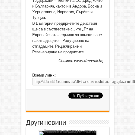
15 държави - членки на ЕС (сред които
и България), както и в Андора, Босна и
Херцеговина, Норвегия, Сърбия и
Турция.
В България предприетите действия
ще са в съотвествие с 3-те „Р“ на
Европейската седмица за намаляване
на отпадъците – Редуциране на
отпадъците, Рециклиране и
Регенериране на продуктите.
Снимка: www.dnevnik.bg
Вземи линк:
Други новини