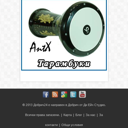
© 2013
Добрич24
е направен в
Добрич
от
Ди Ейч Студио
.
Всички права запазени. |
Карта
|
Блог
|
За нас
|
За
контакти
|
Общи условия