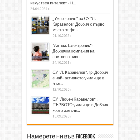
изкуствен интелект - H...
24.04.2024 г.
„Умно кошче“ на СУ “Л.
Каравелов” Добрич с първо
място от фо...
01.10.2022 г.
"Антекс Електроник"-
Добричка компания на
световно ниво
24.10.2021 г.
СУ "Л. Каравелов", гр. Добрич
е най- активното училище в
Бъл...
12.10.2020 г.
СУ "Любен Каравелов" ,
ПЪРВОТО училище в Добрич
което излъчв...
15.09.2020 г.
Намерете ни във Facebook