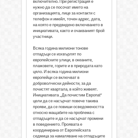
включително. При регистрация е
нужно да се посочат името на
организацията, лице за контакти с
телефон и имейл, точен адрес, дата,
на която е предвидено включването в
инициативата, както и очакваният брой
участници.
Всяка година милиони тонове
отпадъци се изхвърлят по
европейските улици, в океаните,
плажовете, горите и в природата като
цяло. И всяка година милиони
европейци се включват в
доброволчески дейности, за да
почистят квартала, в който живеят.
Инициативата „Да почистим Европа!“
цели да се насърчат повече такива
прояви, да се повиши осведомеността
относно мащабите на проблема с
отпадъците и да се насърчат промени
в поведението. Проявата е
координирана от Европейската
седмица за намаляване на отпадъците