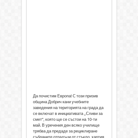
Да почистим Европа! С този призив
община Добрич кани учебните
заведения на територията на града да
се включат в инициативата „Сливи за
смет“, която ще се състои на 10-ти
май. В уречения ден всяко училище
трябва да предаде за рециклиране
събраните отпадъци от стъкло, хартия