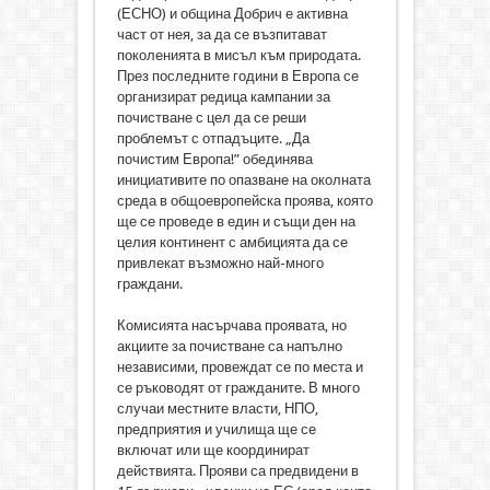
(ЕСНО) и община Добрич е активна
част от нея, за да се възпитават
поколенията в мисъл към природата.
През последните години в Европа се
организират редица кампании за
почистване с цел да се реши
проблемът с отпадъците. „Да
почистим Европа!” обединява
инициативите по опазване на околната
среда в общоевропейска проява, която
ще се проведе в един и същи ден на
целия континент с амбицията да се
привлекат възможно най-много
граждани.
Комисията насърчава проявата, но
акциите за почистване са напълно
независими, провеждат се по места и
се ръководят от гражданите. В много
случаи местните власти, НПО,
предприятия и училища ще се
включат или ще координират
действията. Прояви са предвидени в