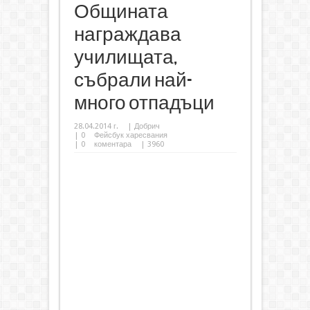
Общината
награждава
училищата,
събрали най-
много отпадъци
28.04.2014 г.
|
Добрич
|
0
Фейсбук харесвания
|
0
коментара
| 3960