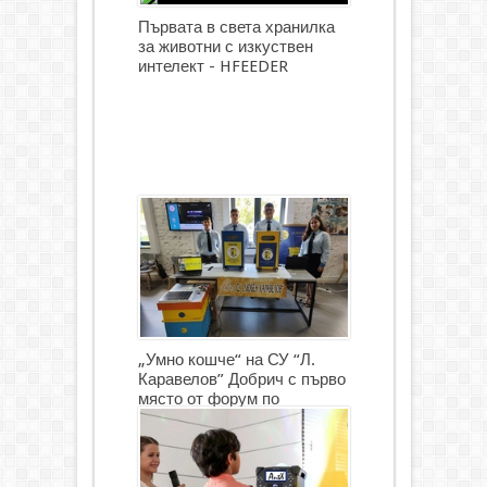
Първата в света хранилка
за животни с изкуствен
интелект - HFEEDER
„Умно кошче“ на СУ “Л.
Каравелов” Добрич с първо
място от форум по
роботика