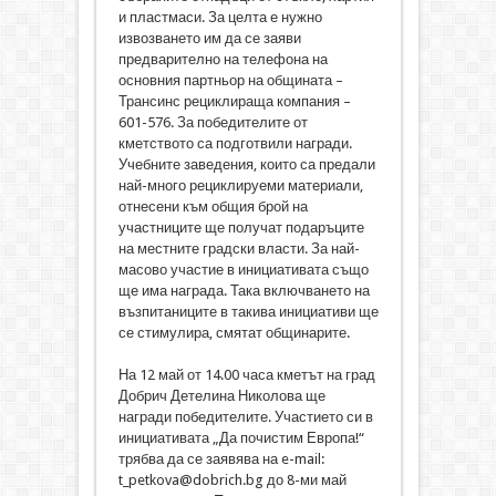
и пластмаси. За целта е нужно
извозването им да се заяви
предварително на телефона на
основния партньор на общината –
Трансинс рециклираща компания –
601-576. За победителите от
кметството са подготвили награди.
Учебните заведения, които са предали
най-много рециклируеми материали,
отнесени към общия брой на
участниците ще получат подаръците
на местните градски власти. За най-
масово участие в инициативата също
ще има награда. Така включването на
възпитаниците в такива инициативи ще
се стимулира, смятат общинарите.
На 12 май от 14.00 часа кметът на град
Добрич Детелина Николова ще
награди победителите. Участието си в
инициативата „Да почистим Европа!“
трябва да се заявява на e-mail:
t_petkova@dobrich.bg до 8-ми май