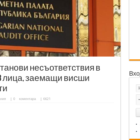
танови несъответствия в
Вхо
8 лица, заемащи висши
ти
ания
|
0
коментара
| 6621