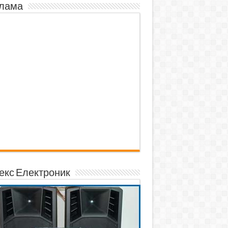
лама
екс Електроник