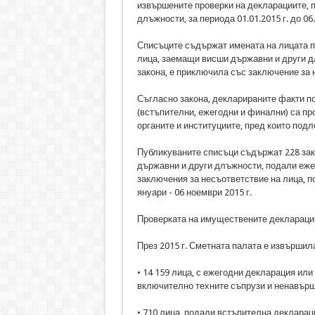
извършените проверки на декларациите, 
длъжности, за периода 01.01.2015 г. до 06.
Списъците съдържат имената на лицата по 
лица, заемащи висши държавни и други дл
закона, е приключила със заключение за 
Съгласно закона, декларираните факти п
(встъпителни, ежегодни и финални) са пр
органите и институциите, пред които под
Публикуваните списъци съдържат 228 зак
държавни и други длъжности, подали ежег
заключения за несъответствие на лица, 
януари - 06 ноември 2015 г.
Проверката на имуществените декларации 
През 2015 г. Сметната палата е извършила
• 14 159 лица, с ежегодни декларация ил
включително техните съпрузи и ненавър
• 710 лица, подали встъпителна декларац