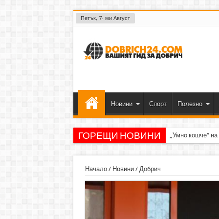
Петък, 7- ми Август
Новини
Спорт
Полезно
ГОРЕЩИ НОВИНИ
„Умно кошче“ на
Начало
/
Новини
/
Добрич