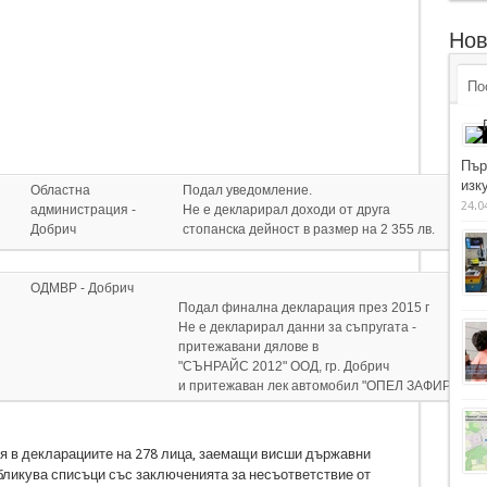
Нов
По
Пър
изку
Областна
Подал уведомление.
24.0
администрация -
Не е декларирал доходи от друга
Добрич
стопанска дейност в размер на 2 355 лв.
ОДМВР - Добрич
Подал финална декларация през 2015 г
Не е декларирал данни за съпругата -
притежавани дялове в
"СЪНРАЙС 2012" ООД, гр. Добрич
и притежаван лек автомобил "ОПЕЛ ЗАФИРА".
я в декларациите на 278 лица, заемащи висши държавни
ликува списъци със заключенията за несъответствие от