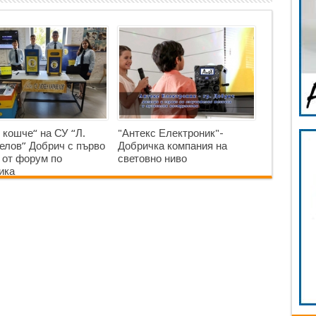
 кошче“ на СУ “Л.
"Антекс Електроник"-
елов” Добрич с първо
Добричка компания на
 от форум по
световно ниво
ика