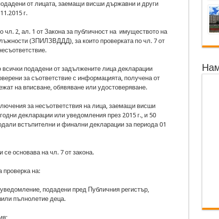
подадени от лицата, заемащи висши държавни и други
11.2015 г.
чл. 2, ал. 1 от Закона за публичност на имуществото на
ъжности (ЗПИЛЗВДДД), за които проверката по чл. 7 от
несъответствие.
Нам
о всички подадени от задължените лица декларации
оверени за съответствие с информацията, получена от
лежат на вписване, обявяване или удостоверяване.
лючения за несъответствия на лица, заемащи висши
одни декларации или уведомления през 2015 г., и 50
подали встъпителни и финални декларации за периода 01
се основава на чл. 7 от закона.
 проверка на:
и уведомление, подадени пред Публичния регистър,
шили пълнолетие деца.
ия;