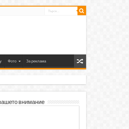
y
Фото
За реклама
вашето внимание