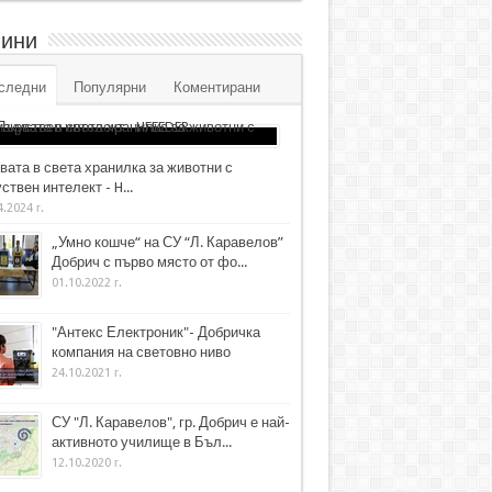
ини
следни
Популярни
Коментирани
вата в света хранилка за животни с
ствен интелект - H...
4.2024 г.
„Умно кошче“ на СУ “Л. Каравелов”
Добрич с първо място от фо...
01.10.2022 г.
"Антекс Електроник"- Добричка
компания на световно ниво
24.10.2021 г.
СУ "Л. Каравелов", гр. Добрич е най-
активното училище в Бъл...
12.10.2020 г.