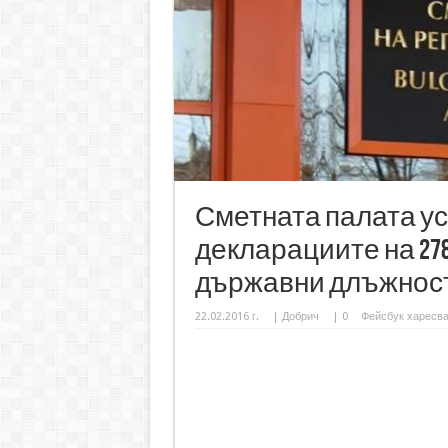
Сметната палата ус
декларациите на 27
държавни длъжнос
22.02.2016 г.
|
Добрич
|
0
Фейсбук харесв