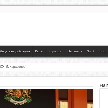
Децата на Добруджа
Radio
Хороскоп
Онлайн
Night
Histor
 СУ “Л. Каравелов” Добрич с първо място от форум
На 