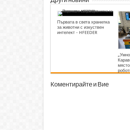
Други новини
Първата в света хранилка
за животни с изкуствен
интелект - HFEEDER
„Умно
Карав
място
робот
Коментирайте и Вие