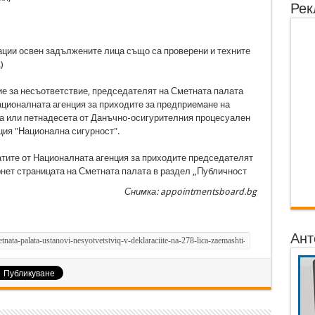
Рек
ции освен задължените лица също са проверени и техните
)
ие за несъответствие, председателят на Сметната палата
ционалната агенция за приходите за предприемане на
та или петнадесета от Данъчно-осигурителния процесуален
ция "Национална сигурност".
атите от Националната агенция за приходите председателят
рнет страницата на Сметната палата в раздел „Публичност
Снимка: appointmentsboard.bg
Ант