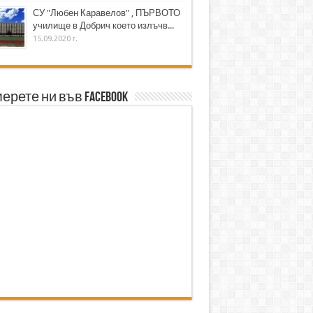
СУ "Любен Каравелов" , ПЪРВОТО
училище в Добрич което излъчв...
15.09.2020 г.
ерете ни във Facebook