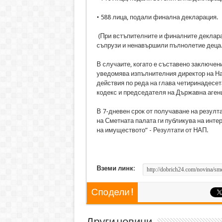
• 588 лица, подали финална декларация.
(При встъпителните и финалните деклара
съпрузи и ненавършили пълнолетие деца.
В случаите, когато е съставено заключен
уведомява изпълнителния директор на На
действия по реда на глава четиринадесе
кодекс и председателя на Държавна аген
В 7-дневен срок от получаване на резулт
на Сметната палата ги публикува на инте
на имуществото” - Резултати от НАП.
Вземи линк:
Сподели !