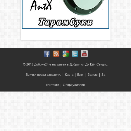
© 2013
Добрич24
е направен в
Добрич
от
Ди Ейч Студио
.
Всички права запазени. |
Карта
|
Блог
|
За нас
|
За
контакти
|
Общи условия