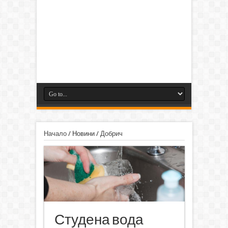
Начало
/
Новини
/
Добрич
Студена вода