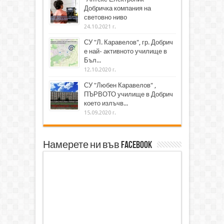
Добричка компания на
световно ниво
24.10.2021 г.
СУ "Л. Каравелов", гр. Добрич
е най- активното училище в
Бъл...
12.10.2020 г.
СУ "Любен Каравелов" ,
ПЪРВОТО училище в Добрич
което излъчв...
15.09.2020 г.
Намерете ни във Facebook