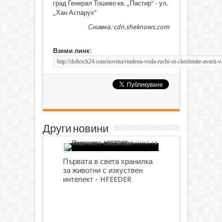
град Генерал Тошево кв. „Пастир" - ул.
„Хан Аспарух"
Снимка: cdn.sheknows.com
Вземи линк:
Други новини
Първата в света хранилка
за животни с изкуствен
интелект - HFEEDER