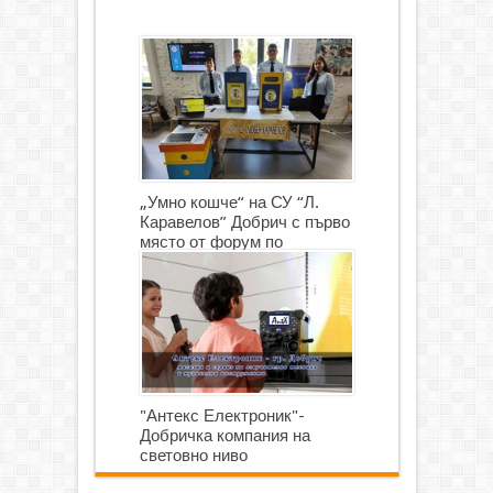
„Умно кошче“ на СУ “Л.
Каравелов” Добрич с първо
място от форум по
роботика
"Антекс Електроник"-
Добричка компания на
световно ниво