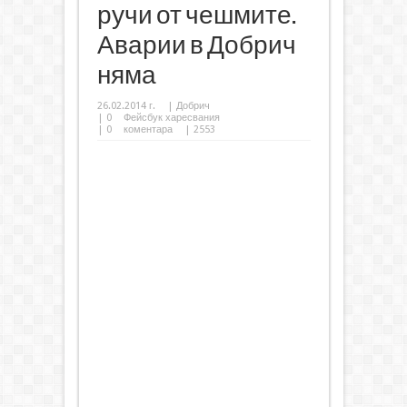
ручи от чешмите.
Аварии в Добрич
няма
26.02.2014 г.
|
Добрич
|
0
Фейсбук харесвания
|
0
коментара
| 2553