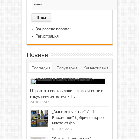
Забравена парола?
Регистрация
Новини
Последни
Популярни
Коментирани
Първата в света хранилка за животни с
изкуствен интелект - H...
24.04.2024 г.
„Умно кошче“ на СУ “Л.
Каравелов” Добрич с първо
място от фо...
01.10.2022 г.
"Антекс Електроник"-