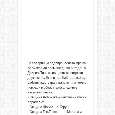
Без аварии на водопреносната мрежа
се очаква да премине днешният ден в
Добрич. Това съобщават от водното
дружество. Екипи на „ВиК” все пак ще
работят за отстраняването на няколко
повреди в областта на следните
населени места:
- Община Добричка – Батово - напор; с.
Карапелит
- Община Шабла – с. Горун;
- Община Ген.Тошево – с. Малина и