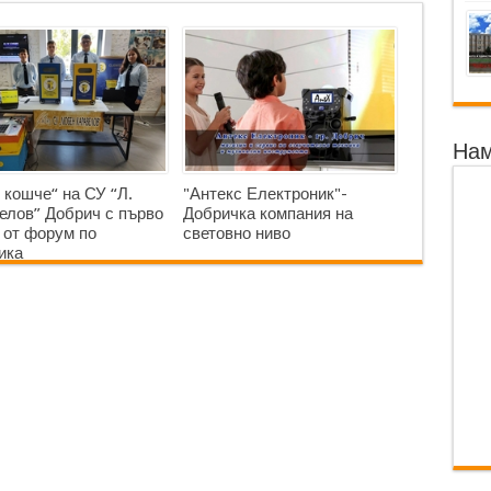
Нам
 кошче“ на СУ “Л.
"Антекс Електроник"-
елов” Добрич с първо
Добричка компания на
 от форум по
световно ниво
ика