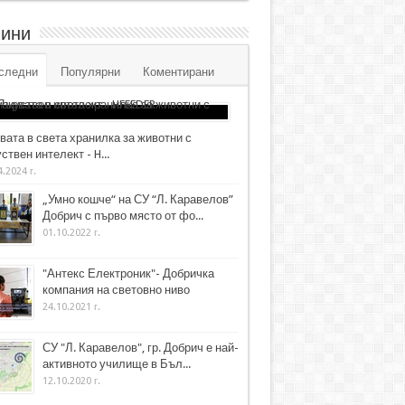
ини
следни
Популярни
Коментирани
вата в света хранилка за животни с
ствен интелект - H...
4.2024 г.
„Умно кошче“ на СУ “Л. Каравелов”
Добрич с първо място от фо...
01.10.2022 г.
"Антекс Електроник"- Добричка
компания на световно ниво
24.10.2021 г.
СУ "Л. Каравелов", гр. Добрич е най-
активното училище в Бъл...
12.10.2020 г.