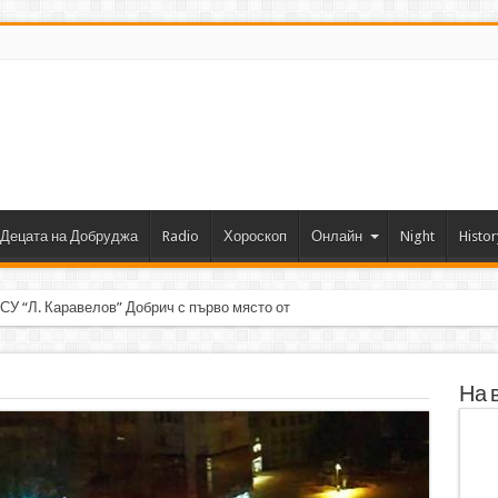
Децата на Добруджа
Radio
Хороскоп
Онлайн
Night
Histor
 СУ “Л. Каравелов” Добрич с първо място от форум по роботика
На 