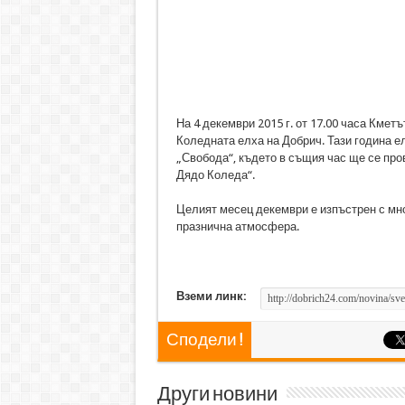
На 4 декември 2015 г. от 17.00 часа Кме
Коледната елха на Добрич. Тази година ел
„Свобода“, където в същия час ще се пр
Дядо Коледа“.
Целият месец декември е изпъстрен с мно
празнична атмосфера.
Вземи линк:
Сподели !
Други новини