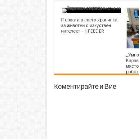
Първата в света хранилка
за животни с изкуствен
интелект - HFEEDER
„Умно
Карав
място
робот
Коментирайте и Вие