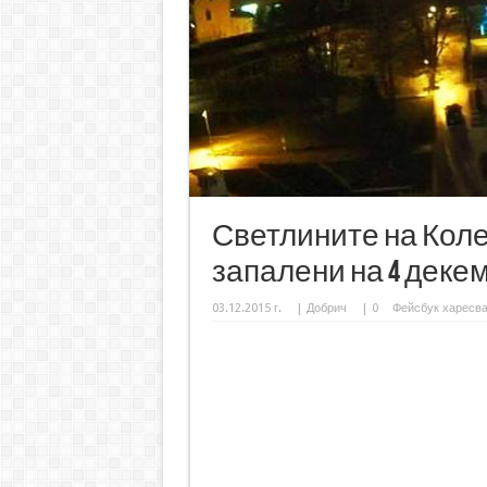
Светлините на Коле
запалени на 4 деке
03.12.2015 г.
|
Добрич
|
0
Фейсбук харесв