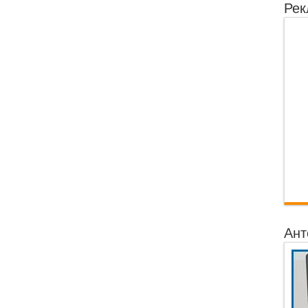
Рек
Ант