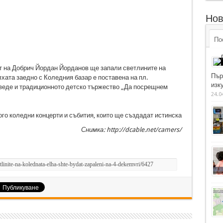
Нов
По
тът на Добрич Йордан Йорданов ще запали светлините на
Пър
хата заедно с Коледния базар е поставена на пл.
изку
оведе и традиционното детско тържество „Да посрещнем
24.0
го коледни концерти и събития, които ще създадат истинска
Снимка: http://dcable.net/camers/