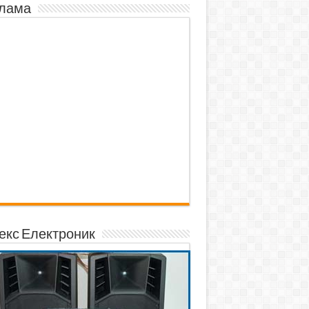
лама
екс Електроник