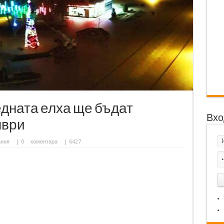
дната елха ще бъдат
Вхо
мври
ания
|
0
коментара
| 6427