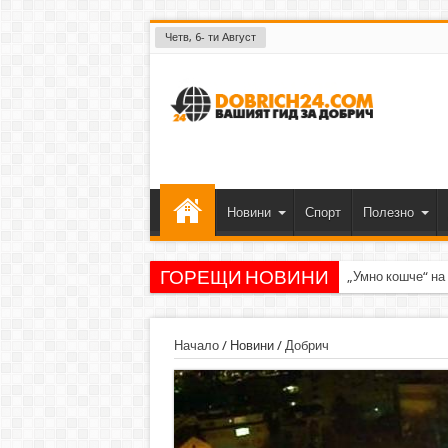
Четв, 6- ти Август
Новини
Спорт
Полезно
ГОРЕЩИ НОВИНИ
„Умно кошче“ на
Начало
/
Новини
/
Добрич