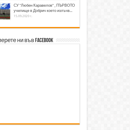
СУ "Любен Каравелов" , ПЪРВОТО
училище в Добрич което излъчв...
15.09.2020 г.
ерете ни във Facebook