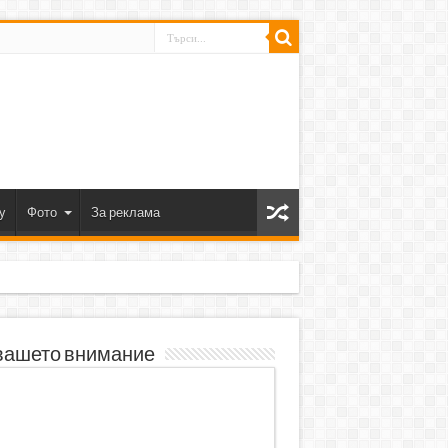
y
Фото
За реклама
вашето внимание