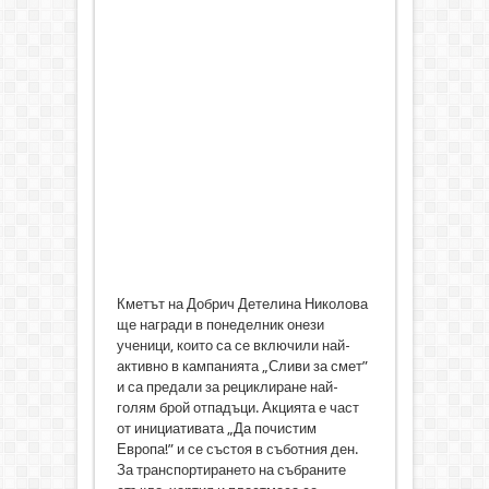
Кметът на Добрич Детелина Николова
ще награди в понеделник онези
ученици, които са се включили най-
активно в кампанията „Сливи за смет”
и са предали за рециклиране най-
голям брой отпадъци. Акцията е част
от инициативата „Да почистим
Европа!” и се състоя в съботния ден.
За транспортирането на събраните