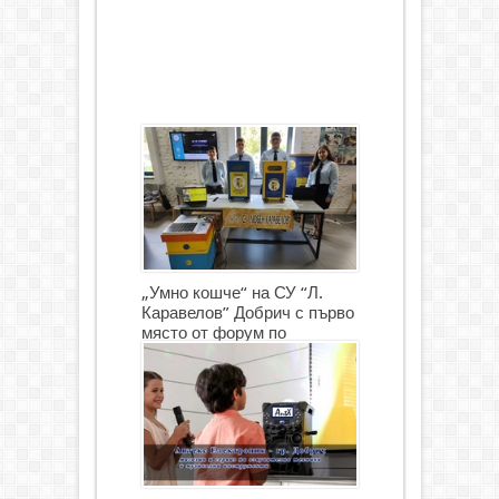
„Умно кошче“ на СУ “Л.
Каравелов” Добрич с първо
място от форум по
роботика