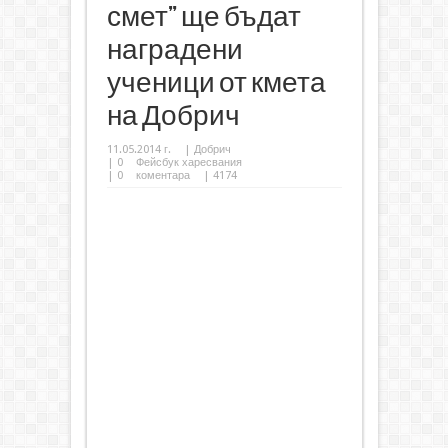
смет” ще бъдат
наградени
ученици от кмета
на Добрич
11.05.2014 г.
|
Добрич
|
0
Фейсбук харесвания
|
0
коментара
| 4174