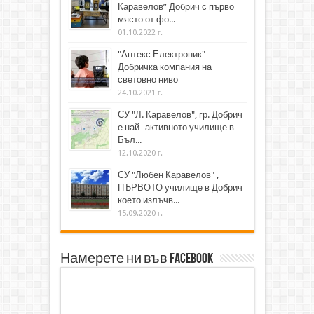
Каравелов” Добрич с първо
място от фо...
01.10.2022 г.
"Антекс Електроник"-
Добричка компания на
световно ниво
24.10.2021 г.
СУ "Л. Каравелов", гр. Добрич
е най- активното училище в
Бъл...
12.10.2020 г.
СУ "Любен Каравелов" ,
ПЪРВОТО училище в Добрич
което излъчв...
15.09.2020 г.
Намерете ни във Facebook