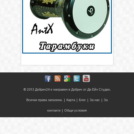
© 2013
Добрич24
е направен в
Добрич
от
Ди Ейч Студио
.
Всички права запазени. |
Карта
|
Блог
|
За нас
|
За
контакти
|
Общи условия