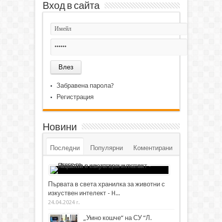
Вход в сайта
Забравена парола?
Регистрация
Новини
Последни
Популярни
Коментирани
Първата в света хранилка за животни с
изкуствен интелект - H...
24.04.2024 г.
„Умно кошче“ на СУ “Л.