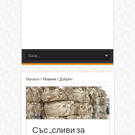
Начало
/
Новини
/
Добрич
Със „сливи за