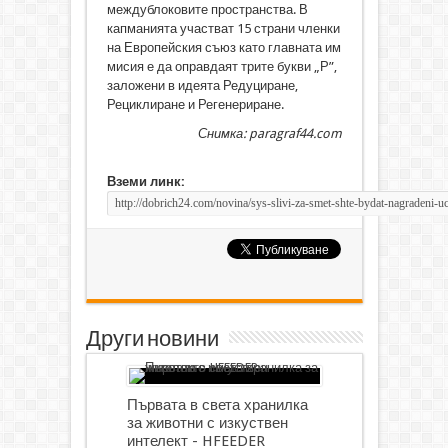
междублоковите пространства. В
капманията участват 15 страни членки
на Европейския съюз като главната им
мисия е да оправдаят трите букви „Р”,
заложени в идеята Редуциране,
Рециклиране и Регенериране.
Снимка: paragraf44.com
Вземи линк:
Други новини
Първата в света хранилка
за животни с изкуствен
интелект - HFEEDER