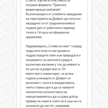
стъкло, хартия и пластмаса се
погрижи фирмата "Трансинс
рециклираща компания".
Възпитаниците от учебните заведения
на територията на Добрич ще получат
наградите си от градоначалника в
първия ден от работната седмица
точно в 14 часа на официална
церемония.
Надпреварата „Сливи за смет” според
градските власти насърчава в
подрастващите обич към природата и
опазването на околната среда и
възпитава желание у тях да живеят в
по-уютно и добро място. От
кметството коментират, че всяка
година учениците от Добрич се
включват с охота в инициативата,
чиято главна цел е да се намалят
значително количествата на
замърсяванията и да се дава добър
пример на хората, които все още не са
излизали да чистят, например