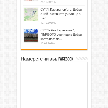
24.10.2021 г.
СУ "Л. Каравелов", гр. Добрич
е най- активното училище в
Бъл...
12.10.2020 г.
СУ "Любен Каравелов" ,
ПЪРВОТО училище в Добрич
което излъчв...
15.09.2020 г.
Намерете ни във Facebook