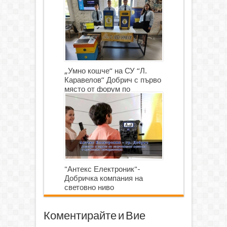
„Умно кошче“ на СУ “Л.
Каравелов” Добрич с първо
място от форум по
роботика
"Антекс Електроник"-
Добричка компания на
световно ниво
Коментирайте и Вие