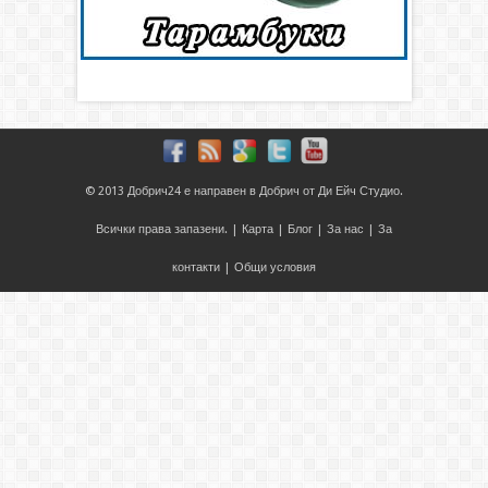
© 2013
Добрич24
е направен в
Добрич
от
Ди Ейч Студио
.
Всички права запазени. |
Карта
|
Блог
|
За нас
|
За
контакти
|
Общи условия