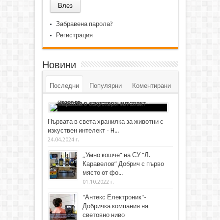
Забравена парола?
Регистрация
Новини
Последни
Популярни
Коментирани
Първата в света хранилка за животни с
изкуствен интелект - H...
24.04.2024 г.
„Умно кошче“ на СУ “Л.
Каравелов” Добрич с първо
място от фо...
01.10.2022 г.
"Антекс Електроник"-
Добричка компания на
световно ниво