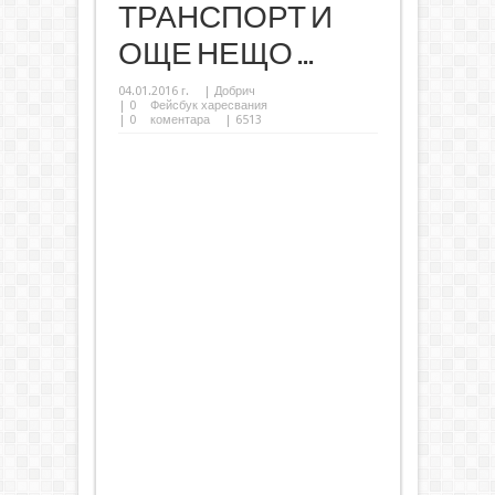
ТРАНСПОРТ И
ОЩЕ НЕЩО ...
04.01.2016 г.
|
Добрич
|
0
Фейсбук харесвания
|
0
коментара
| 6513