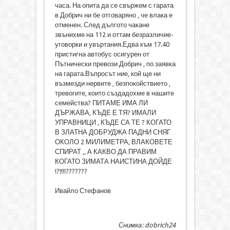
часа. На опита да се свържем с гарата
в Добрич ни бе отговаряно , че влака е
отменен. След дългото чакане
звънихме на 112 и оттам безразличие-
уговорки и увъртания.Едва към 17.40
пристигна автобус осигурен от
Пътнически превози Добрич , по заявка
на гарата.Въпросът ние, кой ще ни
възмезди нервите , безпокойствието ,
тревогите, които създадохме в нашите
семейства? ПИТАМЕ ИМА ЛИ
ДЪРЖАВА, КЪДЕ Е ТЯ? ИМАЛИ
УПРАВНИЦИ , КЪДЕ СА ТЕ ? КОГАТО
В ЗЛАТНА ДОБРУДЖА ПАДНИ СНЯГ
ОКОЛО 2 МИЛИМЕТРА, ВЛАКОВЕТЕ
СПИРАТ ,, А КАКВО ДА ПРАВИМ
КОГАТО ЗИМАТА НАИСТИНА ДОЙДЕ
!?!!!!???????
Ивайло Стефанов
Снимка: dobrich24