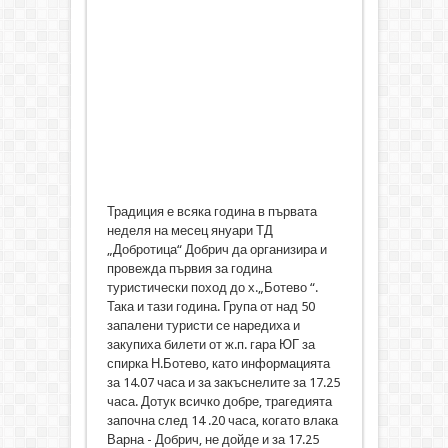
Традиция е всяка година в първата
неделя на месец януари ТД
„Добротица“ Добрич да организира и
провежда първия за година
туристически поход до х.„Ботево “.
Така и тази година. Група от над 50
запалени туристи се наредиха и
закупиха билети от ж.п. гара ЮГ за
спирка Н.Ботево, като информацията
за 14.07 часа и за закъснелите за 17.25
часа. Дотук всичко добре, трагедията
започна след 14 .20 часа, когато влака
Варна - Добрич, не дойде и за 17.25