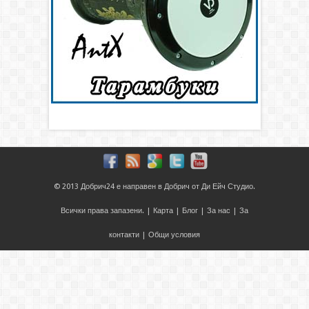
© 2013
Добрич24
е направен в
Добрич
от
Ди Ейч Студио
.
Всички права запазени. |
Карта
|
Блог
|
За нас
|
За
контакти
|
Общи условия