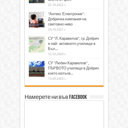
01.10.2022 г.
"Антекс Електроник"-
Добричка компания на
световно ниво
24.10.2021 г.
СУ "Л. Каравелов", гр. Добрич
е най- активното училище в
Бъл...
12.10.2020 г.
СУ "Любен Каравелов" ,
ПЪРВОТО училище в Добрич
което излъчв...
15.09.2020 г.
Намерете ни във Facebook