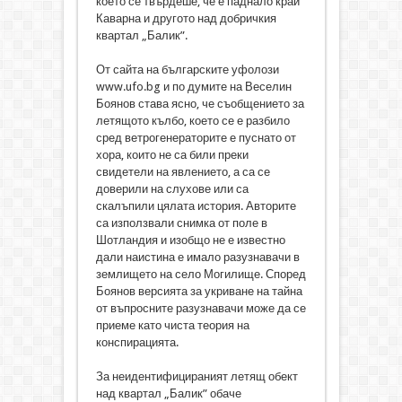
което се твърдеше, че е паднало край
Каварна и другото над добричкия
квартал „Балик”.
От сайта на българските уфолози
www.ufo.bg и по думите на Веселин
Боянов става ясно, че съобщението за
летящото кълбо, което се е разбило
сред ветрогенераторите е пуснато от
хора, които не са били преки
свидетели на явлението, а са се
доверили на слухове или са
скалъпили цялата история. Авторите
са използвали снимка от поле в
Шотландия и изобщо не е известно
дали наистина е имало разузнавачи в
землището на село Могилище. Според
Боянов версията за укриване на тайна
от въпросните разузнавачи може да се
приеме като чиста теория на
конспирацията.
За неидентифицираният летящ обект
над квартал „Балик” обаче