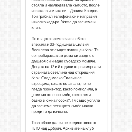
стояла и наблюдавала кълбото, после
извикала и мъжа си – Даниел Кондов.
Той грабнал телефона си и направил
няколко кадъра. Успял да заснеме и
клип.
По същото време очи в небето
вперила и 33-годишната Силвия
Василева от същия жилищен блок. Тя
се прибирала към дома си заедно с
дъщеря си и едно съседско момиче.
Децата на 12 и 8 години първи мярнали
странната светлина над отсрещния
блок. След малко Силвия се
втрещила, когато осъзнала, че не
гледа прожектор, както помислила, а
„голямо огнено кълбо, което лети
бавно в южна посока”. Тя също успяла
да заснеме летящото кълбо малко
преди то да изчезне.
Това обаче далеч не е единственото
НЛО над Добрич. Архивите на клуб