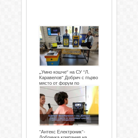
„Умно кошче“ на СУ “Л.
Каравелов” Добрич с първо
място от форум по
роботика
"Антекс Електроник"-
Добричка компания на