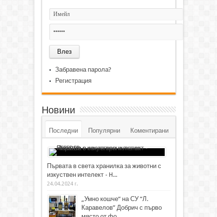
Забравена парола?
Регистрация
Новини
Последни
Популярни
Коментирани
Първата в света хранилка за животни с
изкуствен интелект - H...
24.04.2024 г.
„Умно кошче“ на СУ “Л.
Каравелов” Добрич с първо
място от фо...