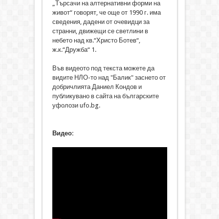
„Търсачи на алтернативни форми на
живот“ говорят, че още от 1990 г. има
сведения, дадени от очевидци за
странни, движещи се светлини в
небето над кв.“Христо Ботев“,
ж.к.“Дружба“ 1.
Във видеото под текста можете да
видите НЛО-то над "Балик" заснето от
добричлията Даниел Кондов и
публикувано в сайта на българските
уфолози ufo.bg.
Видео: