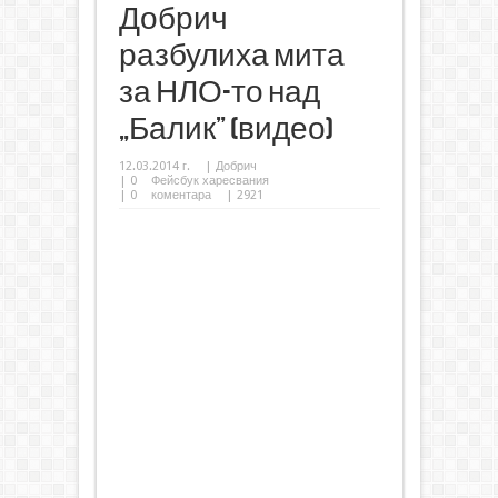
Добрич
разбулиха мита
за НЛО-то над
„Балик” (видео)
12.03.2014 г.
|
Добрич
|
0
Фейсбук харесвания
|
0
коментара
| 2921