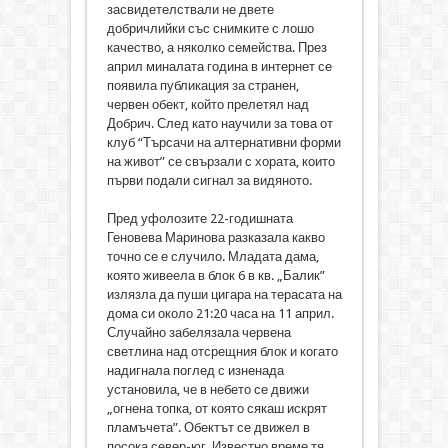
засвидетелствали не двете
добричлийки със снимките с лошо
качество, а няколко семейства. През
април миналата година в интернет се
появила публикация за странен,
червен обект, който прелетял над
Добрич. След като научили за това от
клуб “Търсачи на алтернативни форми
на живот” се свързали с хората, които
първи подали сигнал за видяното.
Пред уфолозите 22-годишната
Геновева Маринова разказала какво
точно се е случило. Младата дама,
която живеела в блок 6 в кв. „Балик”
излязла да пуши цигара на терасата на
дома си около 21:20 часа на 11 април.
Случайно забелязала червена
светлина над отсрещния блок и когато
надигнала поглед с изненада
установила, че в небето се движи
„огнена топка, от която сякаш искрят
пламъчета”. Обектът се движел в
посока север-юг. Известно време тя