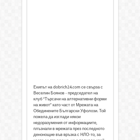
Екипът на dobrich24.com се свърза с
Веселин Боянов - председател на
клуб “Търсачи на алтернативни форми
на живот” като част от Мрежата на
Обединените Български Уфолози. Той
пожела да изглади някои
недоразумения от информациите,
плъзнали в мрежата през последното
денонощие във връзка с НЛО-то, за