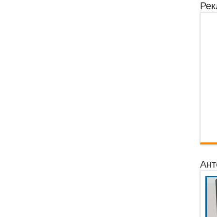
Рек
Ант