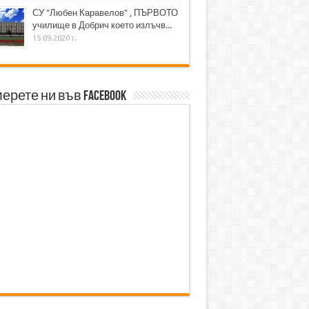
СУ "Любен Каравелов" , ПЪРВОТО
училище в Добрич което излъчв...
15.09.2020 г.
ерете ни във Facebook