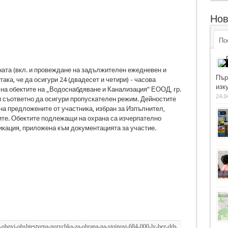
Нов
По
ната (вкл. и провеждане на задължителен ежедневен и
Пър
ака, че да осигури 24 (двадесет и четири) - часова
изку
а обектите на „Водоснабдяване и Канализация” ЕООД, гр.
24.0
и съответно да осигури пропускателен режим. Дейностите
на предложените от участника, избран за Изпълнител,
тите. Обектите подлежащи на охрана са изчерпателно
фикация, приложена към документацията за участие.