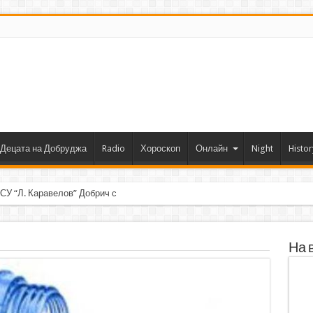
Децата на Добруджа
Radio
Хороскоп
Онлайн
Night
Histor
 СУ “Л. Каравелов” Добрич с първо място от форум по роботи
На 