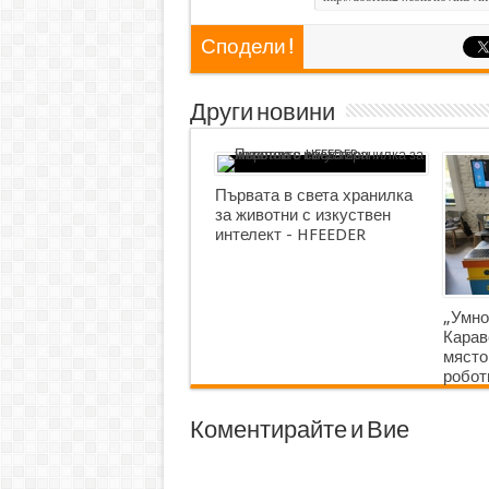
Сподели !
Други новини
Първата в света хранилка
за животни с изкуствен
интелект - HFEEDER
„Умно
Карав
място
робот
Коментирайте и Вие