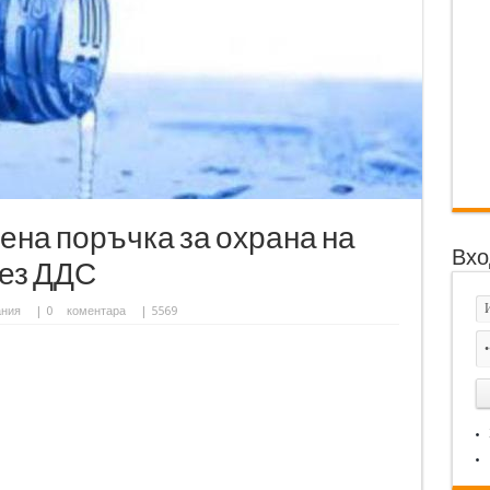
ена поръчка за охрана на
Вхо
 без ДДС
ания
|
0
коментара
| 5569