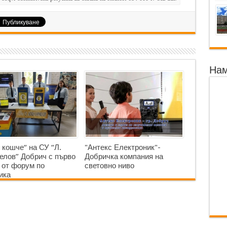
Нам
 кошче“ на СУ “Л.
"Антекс Електроник"-
елов” Добрич с първо
Добричка компания на
 от форум по
световно ниво
ика