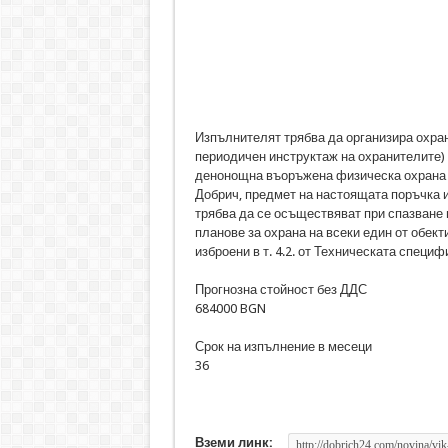
Изпълнителят трябва да организира охра
периодичен инструктаж на охранителите) т
денонощна въоръжена физическа охрана н
Добрич, предмет на настоящата поръчка 
трябва да се осъществяват при спазване 
планове за охрана на всеки един от обек
изброени в т. 4.2. от Техническата специ
Прогнозна стойност без ДДС
684000 BGN
Срок на изпълнение в месеци
36
Вземи линк: