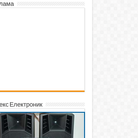
лама
екс Електроник