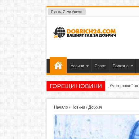
Петък, 7- ми Август
Новини
Спорт
Полезно
ГОРЕЩИ НОВИНИ
„Умно кошче“ на
Начало
/
Новини
/
Добрич