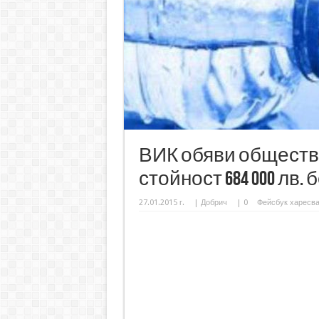
ВИК обяви обществ
стойност 684 000 лв.
27.01.2015 г.
|
Добрич
|
0
Фейсбук харесв