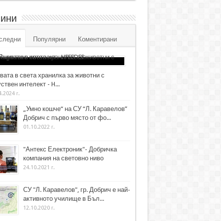
ини
следни
Популярни
Коментирани
вата в света хранилка за животни с
ствен интелект - H...
4.2024 г.
„Умно кошче“ на СУ “Л. Каравелов”
Добрич с първо място от фо...
01.10.2022 г.
"Антекс Електроник"- Добричка
компания на световно ниво
24.10.2021 г.
СУ "Л. Каравелов", гр. Добрич е най-
активното училище в Бъл...
12.10.2020 г.