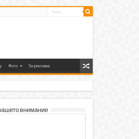
y
Фото
За реклама
вашето внимание