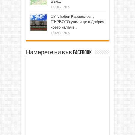
Бъл...
12.10.2020 г.
СУ "Любен Каравелов" ,
ПЪРВОТО училище в Добрич
което излъчв...
15.09.2020 г.
Намерете ни във Facebook