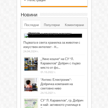
Регистрация
Новини
Последни
Популярни
Коментирани
Първата в света хранилка за животни с
изкуствен интелект - H...
24.04.2024 г.
„Умно кошче“ на СУ “Л.
Каравелов” Добрич с първо
място от фо...
01.10.2022 г.
"Антекс Електроник"-
Добричка компания на
световно ниво
24.10.2021 г.
СУ "Л. Каравелов", гр. Добрич
е най- активното училище в