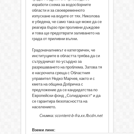
изработи схема за водосборните
области и за своевременното
изпускане на водите от тях. Николова
е убедена, че само така ще може да се
реагира бързо при проливни дъждове
и това ще предотврати заливането на
града от приливни вълни.
Градоначалникът е категоричен, че
институциите в областта трябва да си
сътрудничат по-усърдно за
разрешаването на проблема. Затова тя
е насрочила среща с Областния
управител Недко Марчев, както и с
кмета на община Добричка с
предложение да се кандидатства по
Европейски фонд „Солидарност” и да
се гарантира безопасността на
населението.
Снимка: scontent-b-fra.xx.fbcdn.net
Вземи линк: