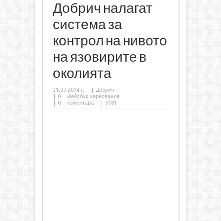
Добрич налагат
система за
контрол на нивото
на язовирите в
околията
21.07.2014 г.
|
Добрич
|
0
Фейсбук харесвания
|
0
коментара
| 5181