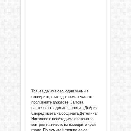
Трябва да има свободни обеми в
язовирите, които да поемат част от
проливните дъждове. За това
настояват градските власти в Добрич.
Според кмета на общината Детелина
Николова е необходима система за
контрол на нивото на язовирите край
града. По думите й трябва да се