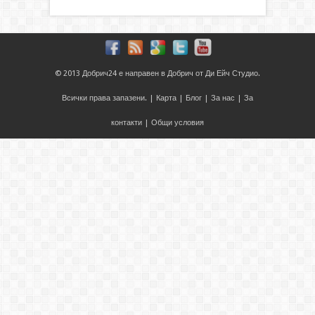
© 2013
Добрич24
е направен в
Добрич
от
Ди Ейч Студио
.
Всички права запазени. |
Карта
|
Блог
|
За нас
|
За
контакти
|
Общи условия