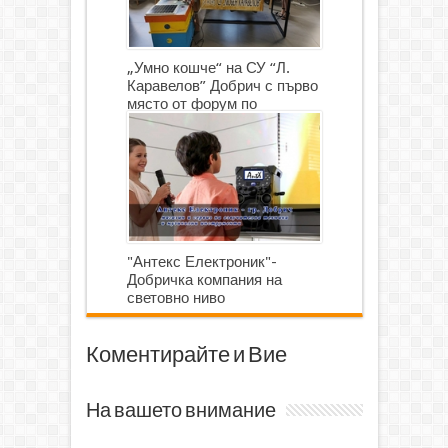
„Умно кошче“ на СУ “Л.
Каравелов” Добрич с първо
място от форум по
роботика
"Антекс Електроник"-
Добричка компания на
световно ниво
Коментирайте и Вие
На вашето внимание