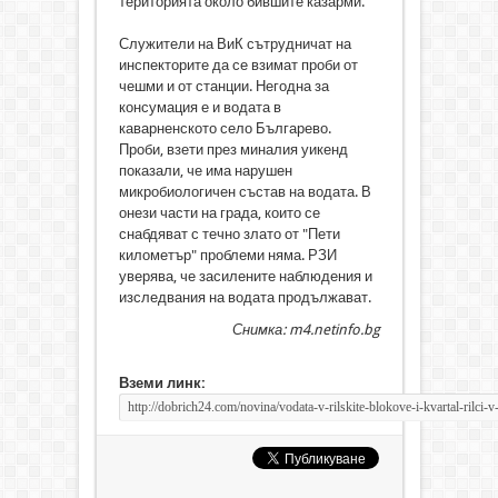
територията около бившите казарми.
Служители на ВиК сътрудничат на
инспекторите да се взимат проби от
чешми и от станции. Негодна за
консумация е и водата в
каварненското село Българево.
Проби, взети през миналия уикенд
показали, че има нарушен
микробиологичен състав на водата. В
онези части на града, които се
снабдяват с течно злато от "Пети
километър" проблеми няма. РЗИ
уверява, че засилените наблюдения и
изследвания на водата продължават.
Снимка: m4.netinfo.bg
Вземи линк: