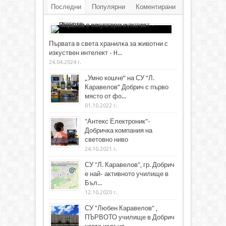
Последни
Популярни
Коментирани
Първата в света хранилка за животни с
изкуствен интелект - H...
24.04.2024 г.
„Умно кошче“ на СУ “Л.
Каравелов” Добрич с първо
място от фо...
01.10.2022 г.
"Антекс Електроник"-
Добричка компания на
световно ниво
24.10.2021 г.
СУ "Л. Каравелов", гр. Добрич
е най- активното училище в
Бъл...
12.10.2020 г.
СУ "Любен Каравелов" ,
ПЪРВОТО училище в Добрич