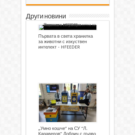
Други новини
Първата в света хранилка
за животни с изкуствен
интелект - HFEEDER
„Умно кошче“ на СУ “Л.
Каравелов” Добрич с първо