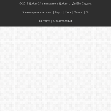
© 2013
Добрич24
е направен в
Добрич
от
Ди Ейч Студио
.
Всички права запазени. |
Карта
|
Блог
|
За нас
|
За
контакти
|
Общи условия