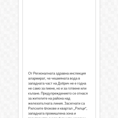
От Регионалната здравна инспекция
алармират, че чешмяната вода в
западната част на Добрич не е годна
не само за пиене, но и за готвене или
къпане. Предупреждението се отнася
за жителите на района над
железопътната линия. Засегнати са
Рилските блокове и квартал „Рилци”,
западната промишлена зона и