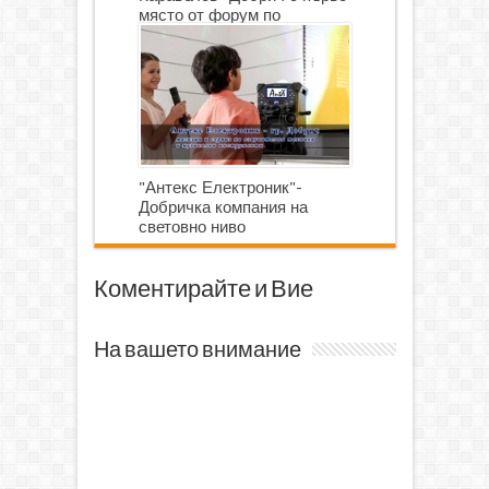
място от форум по
роботика
"Антекс Електроник"-
Добричка компания на
световно ниво
Коментирайте и Вие
На вашето внимание