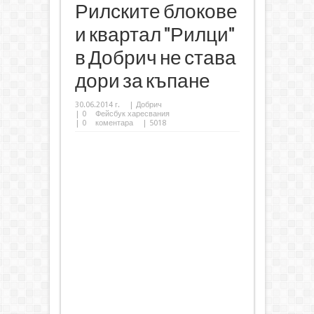
Рилските блокове
и квартал "Рилци"
в Добрич не става
дори за къпане
30.06.2014 г.
|
Добрич
|
0
Фейсбук харесвания
|
0
коментара
| 5018