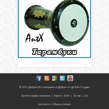
© 2013
Добрич24
е направен в
Добрич
от
Ди Ейч Студио
.
Всички права запазени. |
Карта
|
Блог
|
За нас
|
За
контакти
|
Общи условия