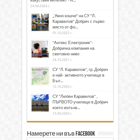
изкуствен интелект - H...
24.04.2024 г.
„Умно кошче“ на СУ “Л.
Каравелов” Добрич с първо
място от фо...
01.10.2022 г.
"Антекс Електроник"-
Добричка компания на
световно ниво
24.10.2021 г.
СУ "Л. Каравелов", гр. Добрич
е най- активното училище в
Бъл...
12.10.2020 г.
СУ "Любен Каравелов" ,
ПЪРВОТО училище в Добрич
което излъчв...
15.09.2020 г.
Намерете ни във Facebook