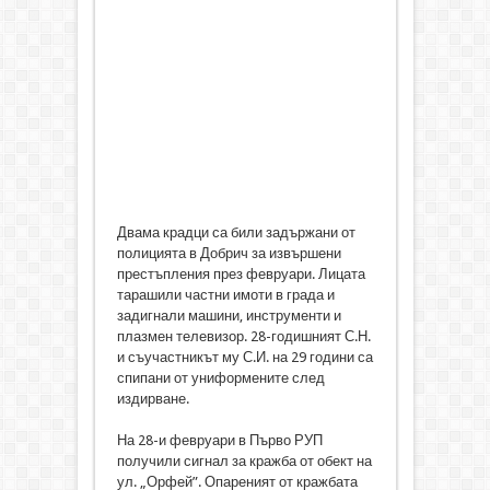
Двама крадци са били задържани от
полицията в Добрич за извършени
престъпления през февруари. Лицата
тарашили частни имоти в града и
задигнали машини, инструменти и
плазмен телевизор. 28-годишният С.Н.
и съучастникът му С.И. на 29 години са
спипани от униформените след
издирване.
На 28-и февруари в Първо РУП
получили сигнал за кражба от обект на
ул. „Орфей”. Опареният от кражбата