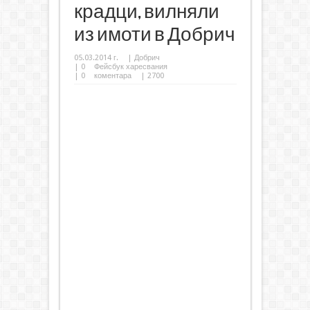
крадци, вилняли
из имоти в Добрич
05.03.2014 г.
|
Добрич
|
0
Фейсбук харесвания
|
0
коментара
| 2700