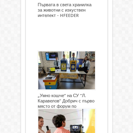
Първата в света хранилка
за животни с изкуствен
интелект - HFEEDER
„Умно кошче“ на СУ “Л.
Каравелов” Добрич с първо
място от форум по
роботика