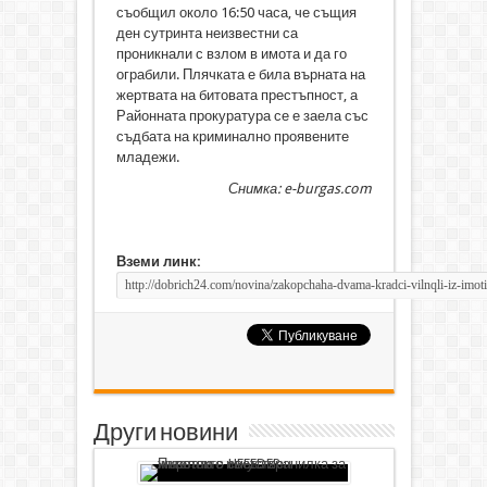
съобщил около 16:50 часа, че същия
ден сутринта неизвестни са
проникнали с взлом в имота и да го
ограбили. Плячката е била върната на
жертвата на битовата престъпност, а
Районната прокуратура се е заела със
съдбата на криминално проявените
младежи.
Снимка: e-burgas.com
Вземи линк:
Други новини