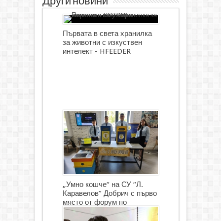
Други новини
Първата в света хранилка
за животни с изкуствен
интелект - HFEEDER
„Умно кошче“ на СУ “Л.
Каравелов” Добрич с първо
място от форум по
роботика