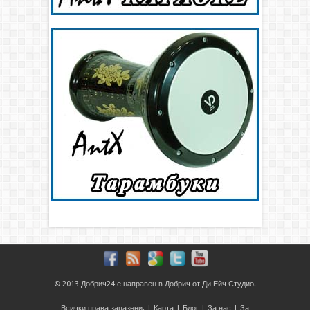
© 2013
Добрич24
е направен в
Добрич
от
Ди Ейч Студио
.
Всички права запазени. |
Карта
|
Блог
|
За нас
|
За