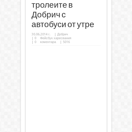
тролеите в
Добрич с
автобуси от утре
30.06.2014 г.
|
Добрич
|
0
Фейсбук харесвания
|
0
коментара
| 5016