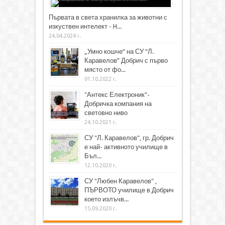
Първата в света хранилка за животни с
изкуствен интелект - H...
24.04.2024 г.
„Умно кошче“ на СУ “Л.
Каравелов” Добрич с първо
място от фо...
01.10.2022 г.
"Антекс Електроник"-
Добричка компания на
световно ниво
24.10.2021 г.
СУ "Л. Каравелов", гр. Добрич
е най- активното училище в
Бъл...
12.10.2020 г.
СУ "Любен Каравелов" ,
ПЪРВОТО училище в Добрич
което излъчв...
15.09.2020 г.