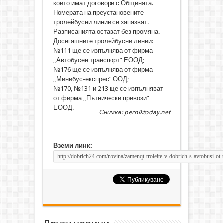
които имат договори с Общината.
Номерата на преустановените
тролейбусни линии се запазват.
Разписанията остават без промяна.
Досегашните тролейбусни линии:
№111 ще се изпълнява от фирма
„Автобусен транспорт” ЕООД;
№176 ще се изпълнява от фирма
„Минибус-експрес” ООД;
№170, №131 и 213 ще се изпълняват
от фирма „Пътнически превози”
ЕООД.
Снимка: perniktoday.net
Вземи линк: