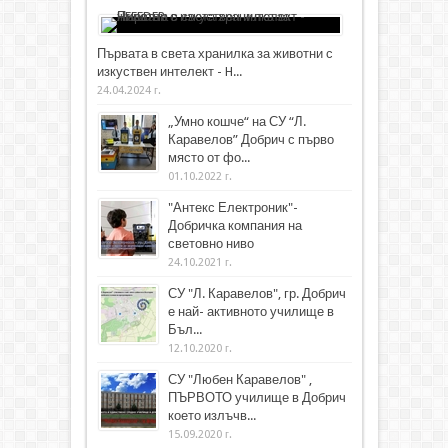
Първата в света хранилка за животни с
изкуствен интелект - H...
24.04.2024 г.
„Умно кошче“ на СУ “Л.
Каравелов” Добрич с първо
място от фо...
01.10.2022 г.
"Антекс Електроник"-
Добричка компания на
световно ниво
24.10.2021 г.
СУ "Л. Каравелов", гр. Добрич
е най- активното училище в
Бъл...
12.10.2020 г.
СУ "Любен Каравелов" ,
ПЪРВОТО училище в Добрич
което излъчв...
15.09.2020 г.