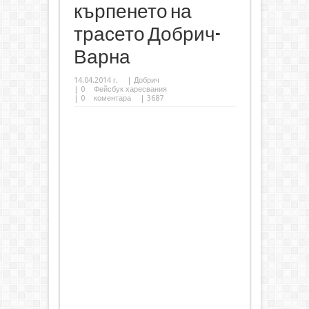
кърпенето на
трасето Добрич-
Варна
14.04.2014 г.
|
Добрич
|
0
Фейсбук харесвания
|
0
коментара
| 3687