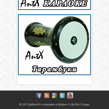
© 2013
Добрич24
е направен в
Добрич
от
Ди Ейч Студио
.