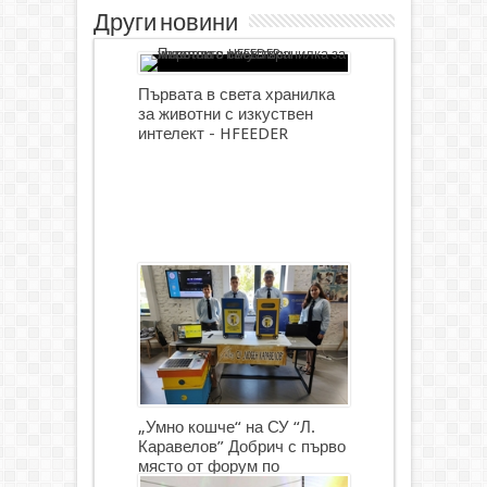
Други новини
Първата в света хранилка
за животни с изкуствен
интелект - HFEEDER
„Умно кошче“ на СУ “Л.
Каравелов” Добрич с първо
място от форум по
роботика