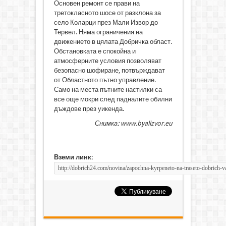
Основен ремонт се прави на
третокласното шосе от разклона за
село Коларци през Мали Извор до
Тервел. Няма ограничения на
движението в цялата Добричка област.
Обстановката е спокойна и
атмосферните условия позволяват
безопасно шофиране, потвърждават
от Областното пътно управление.
Само на места пътните настилки са
все още мокри след падналите обилни
дъждове през уикенда.
Снимка: www.byalizvor.eu
Вземи линк: