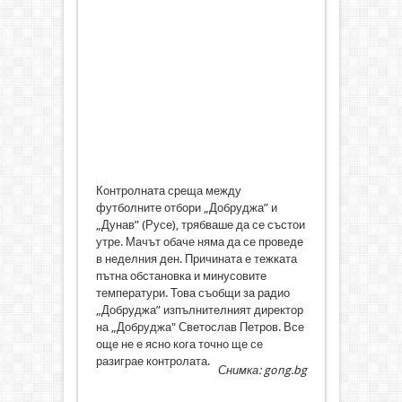
Контролната среща между
футболните отбори „Добруджа” и
„Дунав” (Русе), трябваше да се състои
утре. Мачът обаче няма да се проведе
в неделния ден. Причината е тежката
пътна обстановка и минусовите
температури. Това съобщи за радио
„Добруджа” изпълнителният директор
на „Добруджа" Светослав Петров. Все
още не е ясно кога точно ще се
разиграе контролата.
Снимка: gong.bg