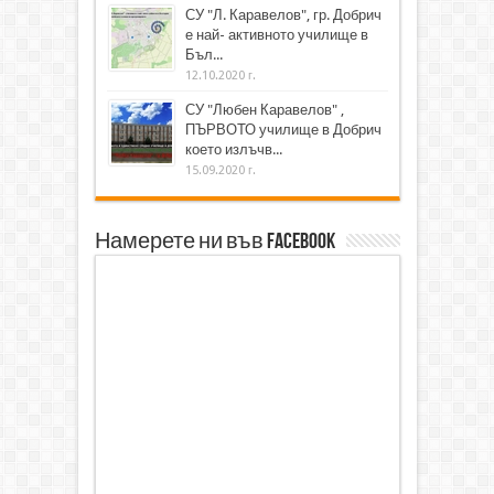
СУ "Л. Каравелов", гр. Добрич
е най- активното училище в
Бъл...
12.10.2020 г.
СУ "Любен Каравелов" ,
ПЪРВОТО училище в Добрич
което излъчв...
15.09.2020 г.
Намерете ни във Facebook