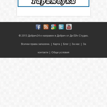
© 2013
Добрич24
е направен в
Добрич
от
Ди Ейч Студио
.
Всички права запазени. |
Карта
|
Блог
|
За нас
|
За
контакти
|
Общи условия