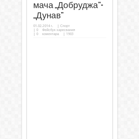
мача „Добруджа”-
„Дунав”
01.02.2014 г.
|
Спорт
|
0
Фейсбук харесвания
|
0
коментара
| 1903