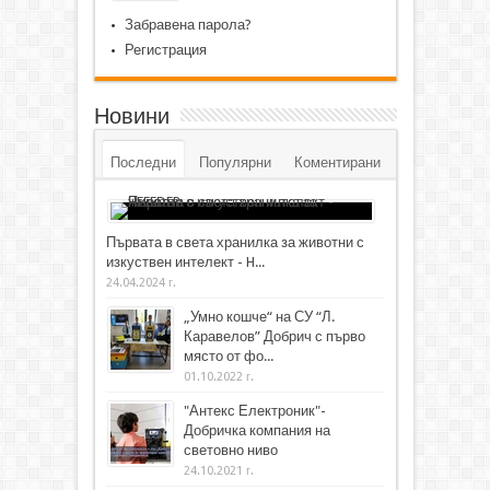
Забравена парола?
Регистрация
Новини
Последни
Популярни
Коментирани
Първата в света хранилка за животни с
изкуствен интелект - H...
24.04.2024 г.
„Умно кошче“ на СУ “Л.
Каравелов” Добрич с първо
място от фо...
01.10.2022 г.
"Антекс Електроник"-
Добричка компания на
световно ниво
24.10.2021 г.