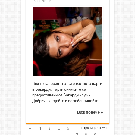
15.12.2013 г.
Вижте галерията от страхотното парти
в Бакарди. Парти снимките са
предоставени от Бакарди клуб -
Добрич. Гледайте и се забавлявайте...
Виж повече »
‹‹
1
2
...
6
Страници 10 от 10
7
8
9