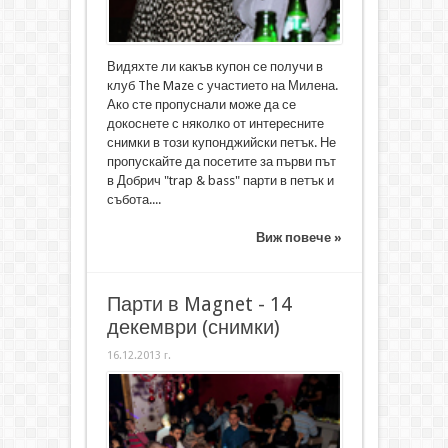
Видяхте ли какъв купон се получи в
клуб The Maze с участието на Милена.
Ако сте пропуснали може да се
докоснете с няколко от интересните
снимки в този купонджийски петък. Не
пропускайте да посетите за първи път
в Добрич "trap & bass" парти в петък и
събота....
Виж повече »
Парти в Magnet - 14
декември (снимки)
16.12.2013 г.