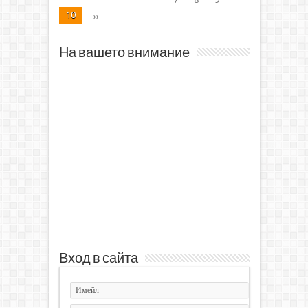
10
››
На вашето внимание
Вход в сайта