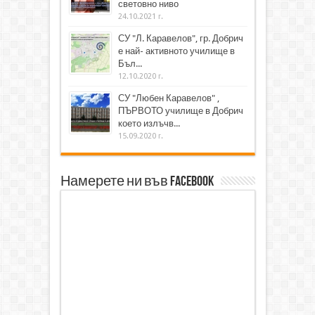
световно ниво
24.10.2021 г.
СУ "Л. Каравелов", гр. Добрич
е най- активното училище в
Бъл...
12.10.2020 г.
СУ "Любен Каравелов" ,
ПЪРВОТО училище в Добрич
което излъчв...
15.09.2020 г.
Намерете ни във Facebook