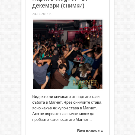
декември (снимки)
24.12.2013 г.
Видяхте ли снимките от партито тази
събота в Магнет. Чрез снимките става
ясно какъв як купон става в Магнет.
Ако не вярвате на снимки може да
пробвате като посетите Магнет ...
Виж повече »