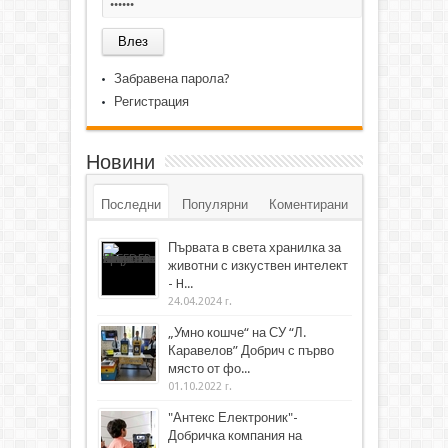
Забравена парола?
Регистрация
Новини
Последни
Популярни
Коментирани
Първата в света хранилка за
животни с изкуствен интелект
- H...
24.04.2024 г.
„Умно кошче“ на СУ “Л.
Каравелов” Добрич с първо
място от фо...
01.10.2022 г.
"Антекс Електроник"-
Добричка компания на