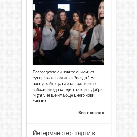
Разгледахте ли новите снимки от
супер яките партита в Звезда ? Не
пропускайте да ги разгледате и не
забравяйте да следите секция "Добри
Night", че ще има още много нови
снимки....
Виж повече »
Йегермайстер парти в