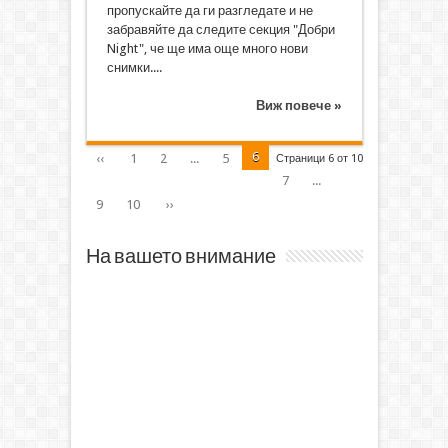
пропускайте да ги разгледате и не
забравяйте да следите секция "Добри
Night", че ще има още много нови
снимки....
Виж повече »
6
‹‹
1
2
...
5
Страници 6 от 10
7
...
9
10
››
На вашето внимание