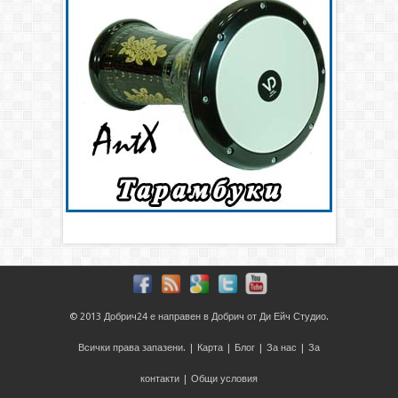
© 2013
Добрич24
е направен в
Добрич
от
Ди Ейч Студио
.
Всички права запазени. |
Карта
|
Блог
|
За нас
|
За
контакти
|
Общи условия