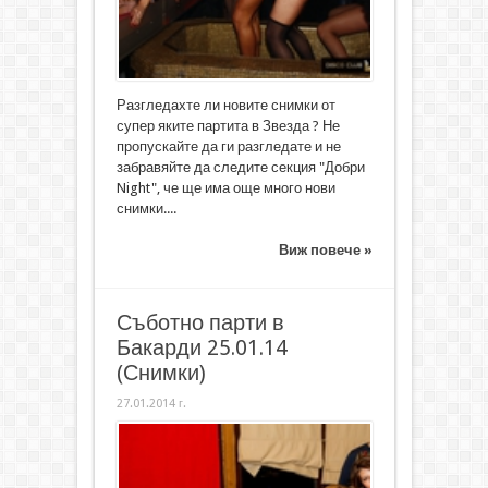
Разгледахте ли новите снимки от
супер яките партита в Звезда ? Не
пропускайте да ги разгледате и не
забравяйте да следите секция "Добри
Night", че ще има още много нови
снимки....
Виж повече »
Съботно парти в
Бакарди 25.01.14
(Снимки)
27.01.2014 г.