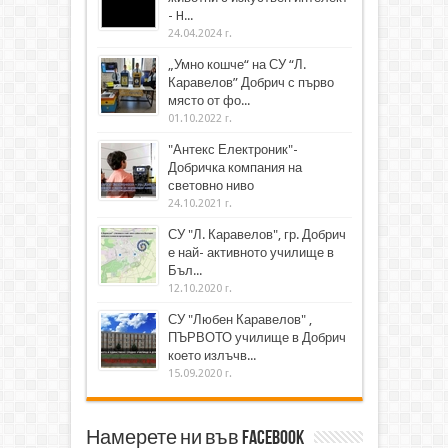
- H...
24.04.2024 г.
„Умно кошче“ на СУ “Л.
Каравелов” Добрич с първо
място от фо...
01.10.2022 г.
"Антекс Електроник"-
Добричка компания на
световно ниво
24.10.2021 г.
СУ "Л. Каравелов", гр. Добрич
е най- активното училище в
Бъл...
12.10.2020 г.
СУ "Любен Каравелов" ,
ПЪРВОТО училище в Добрич
което излъчв...
15.09.2020 г.
Намерете ни във Facebook