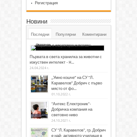
Регистрация
Новини
Последни
Популярни
Коментирани
Първата в света хранилка за животни с
изкуствен интелект - H...
24.04.2024 г.
„Умно кошче“ на СУ “Л.
Каравелов” Добрич с първо
място от фо...
01.10.2022 г.
"Антекс Електроник"-
Добричка компания на
световно ниво
24.10.2021 г.
СУ "Л. Каравелов", гр. Добрич
е най- активното училище в