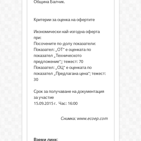
Община Балчик.
Критерии за оценка на офертите
Икономически най-изгодна оферта
при:
Посочените по-долу показатели:
Показател: „ОТ" е оценката по
показател „Техническото
предложение";; тежест: 70
Показател: „ОЦ" е оценката по
показател „Предлагана цена"; тежест:
30
Срок за получаване на документация
за участие
15.09.2015 г. Час: 16:00
Снимка: www.ecoep.com
Вземи линк: