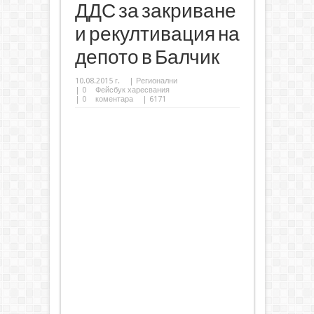
ДДС за закриване
и рекултивация на
депото в Балчик
10.08.2015 г.
|
Регионални
|
0
Фейсбук харесвания
|
0
коментара
| 6171