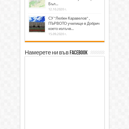
Бъл...
12.10.2020 г.
СУ "Любен Каравелов" ,
ПЪРВОТО училище в Добрич
което излъчв...
15.09.2020 г.
Намерете ни във Facebook