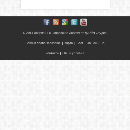
© 2013
Добрич24
е направен в
Добрич
от
Ди Ейч Студио
.
Всички права запазени. |
Карта
|
Блог
|
За нас
|
За
контакти
|
Общи условия