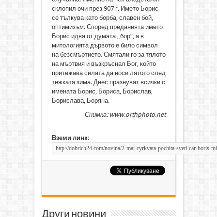
склопил очи през 907 г. Името Борис
се тълкува като борба, славен бой,
оптимизъм. Според преданията името
Борис идва от думата „бор”, а в
митологията дървото е било символ
на безсмъртието. Смятали го за тялото
на мъртвия и възкръснал Бог, който
притежава силата да носи лятото след
тежката зима. Днес празнуват всички с
имената Борис, Бориса, Борислав,
Борислава, Боряна.
Снимка: www.orthphoto.net
Вземи линк:
Други новини