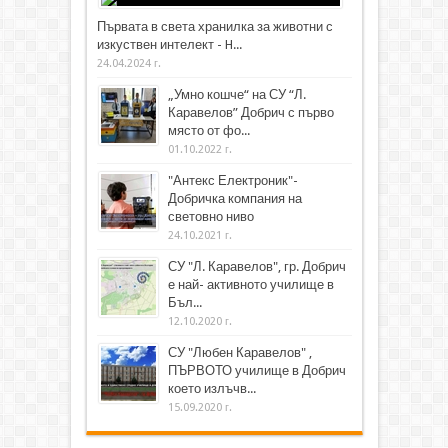
Първата в света хранилка за животни с
изкуствен интелект - H...
24.04.2024 г.
„Умно кошче“ на СУ “Л.
Каравелов” Добрич с първо
място от фо...
01.10.2022 г.
"Антекс Електроник"-
Добричка компания на
световно ниво
24.10.2021 г.
СУ "Л. Каравелов", гр. Добрич
е най- активното училище в
Бъл...
12.10.2020 г.
СУ "Любен Каравелов" ,
ПЪРВОТО училище в Добрич
което излъчв...
15.09.2020 г.