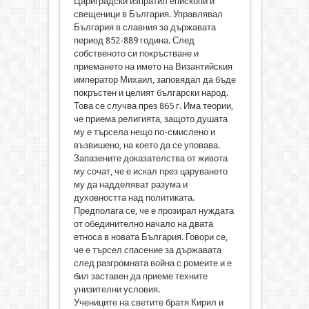
Цариградски изпратил епископи и
свещеници в България. Управлявал
България в славния за държавата
период 852-889 година. След
собственото си покръстване и
приемането на името на Византийския
император Михаил, заповядал да бъде
покръстен и целият български народ.
Това се случва през 865 г. Има теории,
че приема религията, защото душата
му е търсела нещо по-смислено и
възвишено, на което да се уповава.
Запазените доказателства от живота
му сочат, че е искал през царуването
му да надделяват разума и
духовността над политиката.
Предполага се, че е прозирал нуждата
от обединително начало на двата
етноса в новата България. Говори се,
че е търсел спасение за държавата
след разгромната война с ромеите и е
бил заставен да приеме техните
унизителни условия.
Учениците на светите братя Кирил и