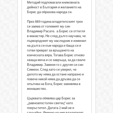
Методий подпомагали книжовната
дейност в България и желанието на
Борис да образова народа си.
През 889 година владетелският трон
се заема от големият му син
Владимир Расате. а Борис се оттегля
в манастир. Не след дълго научава, че
първородният му наследник е изменил
на дълга си към народа и баща си и
готви преврат за връщането на
езическата вяра. Тогава Борис отново
хваща меча и се завръща, за да свали
Владимир. Заменя го с другия си син
Симеон. След като се уверил, че
делото му няма да остане напразно и
повече никой няма да дръзва да се
опълчва на Бога, Борис заживява в
монашество.
Църквата обявява цар Борис за
„равноапостолен светец” като
покръстител. Датата 2 май не е
случайна. Именно на нея владетелят