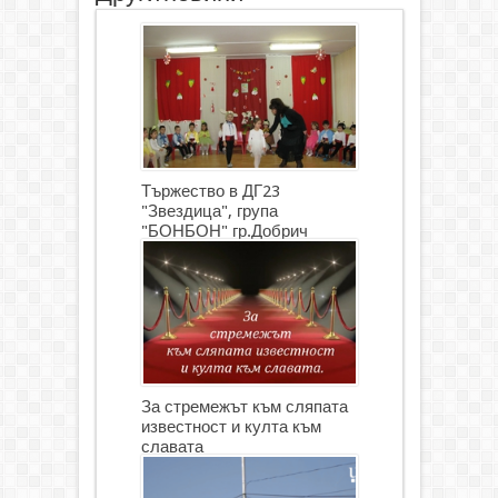
Тържество в ДГ23
"Звездица", група
"БОНБОН" гр.Добрич
(СНИМКИ)
За стремежът към сляпата
известност и култа към
славата