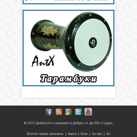
© 2013
Добрич24
е направен в
Добрич
от
Ди Ейч Студио
.
Всички права запазени. |
Карта
|
Блог
|
За нас
|
За