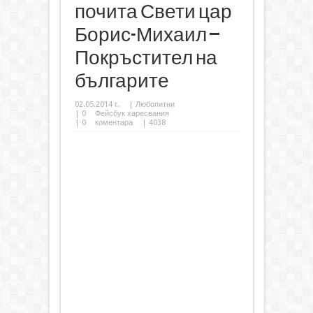
почита Свети цар
Борис-Михаил –
Покръстител на
българите
02.05.2014 г.
|
Любопитни
|
0
Фейсбук харесвания
|
0
коментара
| 4038