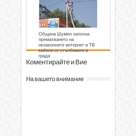
Община Шумен започна
премахването на
незаконните интернет и ТВ
кабели от стълбовете в
града
Коментирайте и Вие
На вашето внимание