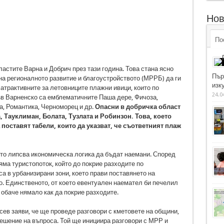
Нов
По
астите Варна и Добрич през тази година. Това стана ясно
Пър
а регионалното развитие и благоустройството (МРРБ) да ги
изку
-атрактивните за летовниците плажни ивици, които по
24.0
ъв Варненско са емблематичните Паша дере, Фичоза,
а, Романтика, Черноморец и др.
Опасни в добричка област
, Тауклиман, Болата, Тузлата и Робинзон. Това, което
поставят табели, които да указват, че съответният плаж
щото липсва икономическа логика да бъдат наемани. Според
яма туристопоток, който до покрие разходите по
а в урбанизирани зони, което прави поставянето на
. Единственото, от което евентуален наемател би печелил
 обаче нямало как да покрие разходите.
ев заяви, че ще проведе разговори с кметовете на общини,
решение на въпроса. Той ще инициира разговори с МРР и