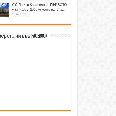
СУ "Любен Каравелов" , ПЪРВОТО
училище в Добрич което излъчв...
15.09.2020 г.
ерете ни във Facebook