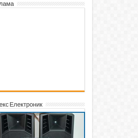
лама
екс Електроник