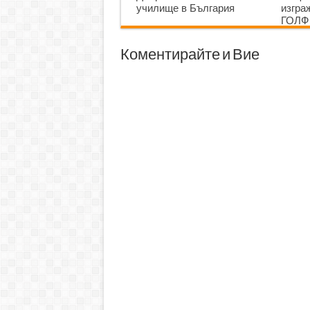
училище в България
изгр
ГОЛФ
Коментирайте и Вие