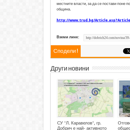
местните власти, за да се постави поне п
община.
http://www.trud.bg/Article.asp?Articl
Вземи линк:
Сподели !
Други новини
СУ "Л. Каравелов", гр.
Отгов
Добрич е най- активното
общес