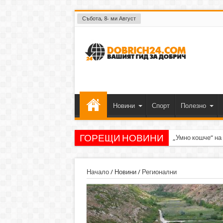
Събота, 8- ми Август
Новини
Спорт
Полезно
ГОРЕЩИ НОВИНИ
„Умно кошче“ на
Начало
/
Новини
/
Регионални