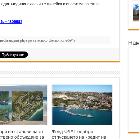
о един медицински екип с линейка и спасител на една
eId=4800052
Нам
ори на становища от
Фонд ФЛАГ одобри
твено обсъждане за
отпускането на кредит на