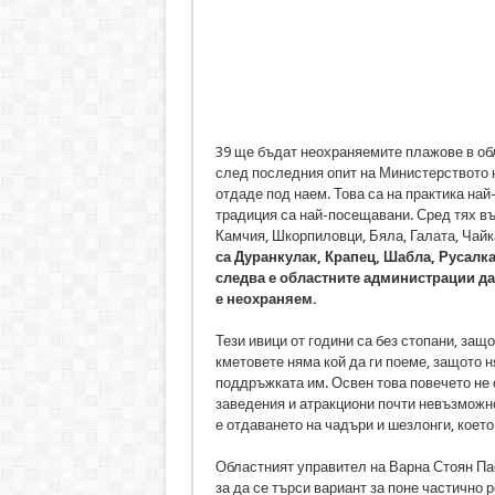
39 ще бъдат неохраняемите плажове в обл
след последния опит на Министерството н
отдаде под наем. Това са на практика най
традиция са най-посещавани. Сред тях в
Камчия, Шкорпиловци, Бяла, Галата, Чайк
са Дуранкулак, Крапец, Шабла, Русалка
следва е областните администрации да 
е неохраняем.
Тези ивици от години са без стопани, за
кметовете няма кой да ги поеме, защото н
поддръжката им. Освен това повечето не с
заведения и атракциони почти невъзможно
е отдаването на чадъри и шезлонги, което
Областният управител на Варна Стоян Пас
за да се търси вариант за поне частично 