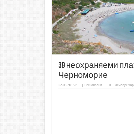
39 неохраняеми пл
Черноморие
02.06.2015 г.
|
Регионални
|
0
Фейсбук хар