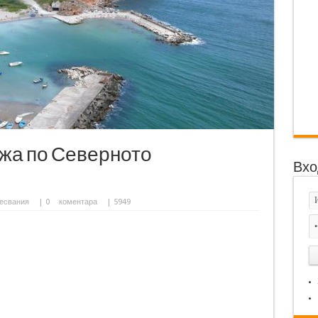
ажа по Северното
Вхо
есвания
|
0
коментара
| 5949