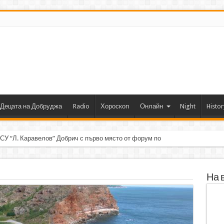
Децата на Добруджа
Radio
Хороскоп
Онлайн
Night
Histor
 СУ “Л. Каравелов” Добрич с първо място от форум по роботика
На 