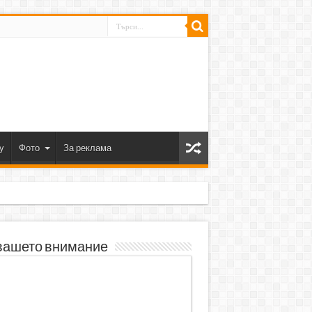
y
Фото
За реклама
вашето внимание