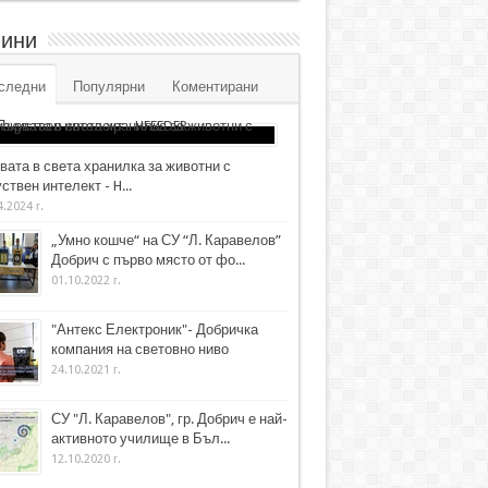
ини
следни
Популярни
Коментирани
вата в света хранилка за животни с
ствен интелект - H...
4.2024 г.
„Умно кошче“ на СУ “Л. Каравелов”
Добрич с първо място от фо...
01.10.2022 г.
"Антекс Електроник"- Добричка
компания на световно ниво
24.10.2021 г.
СУ "Л. Каравелов", гр. Добрич е най-
активното училище в Бъл...
12.10.2020 г.