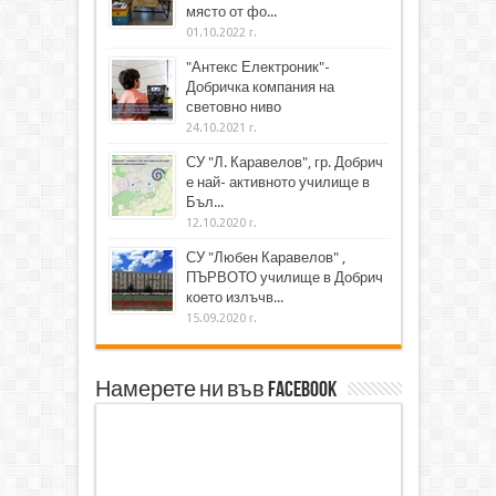
място от фо...
01.10.2022 г.
"Антекс Електроник"-
Добричка компания на
световно ниво
24.10.2021 г.
СУ "Л. Каравелов", гр. Добрич
е най- активното училище в
Бъл...
12.10.2020 г.
СУ "Любен Каравелов" ,
ПЪРВОТО училище в Добрич
което излъчв...
15.09.2020 г.
Намерете ни във Facebook