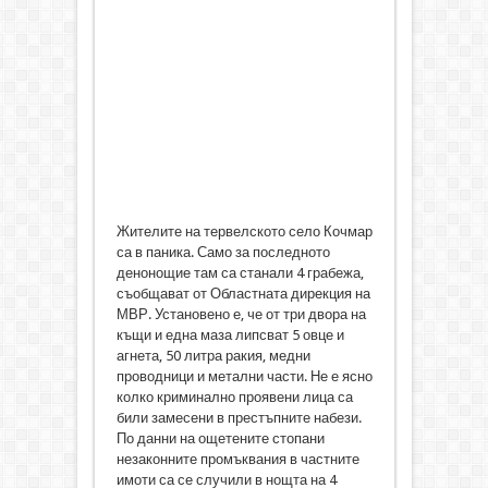
Жителите на тервелското село Кочмар
са в паника. Само за последното
денонощие там са станали 4 грабежа,
съобщават от Областната дирекция на
МВР. Установено е, че от три двора на
къщи и една маза липсват 5 овце и
агнета, 50 литра ракия, медни
проводници и метални части. Не е ясно
колко криминално проявени лица са
били замесени в престъпните набези.
По данни на ощетените стопани
незаконните промъквания в частните
имоти са се случили в нощта на 4