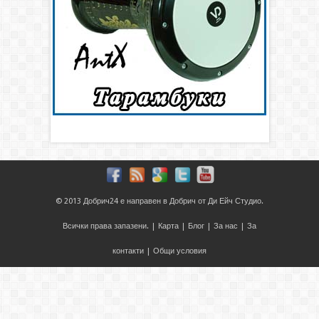
© 2013
Добрич24
е направен в
Добрич
от
Ди Ейч Студио
.
Всички права запазени. |
Карта
|
Блог
|
За нас
|
За
контакти
|
Общи условия