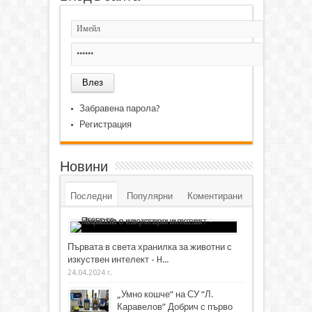
Забравена парола?
Регистрация
Новини
Последни
Популярни
Коментирани
Първата в света хранилка за животни с
изкуствен интелект - H...
24.04.2024 г.
„Умно кошче“ на СУ “Л.
Каравелов” Добрич с първо