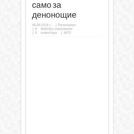
само за
денонощие
06.06.2014 г.
|
Регионални
|
0
Фейсбук харесвания
|
0
коментара
| 4675