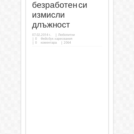
безработен си
измисли
длъжност
07.02.2014 г.
|
Любопитни
|
0
Фейсбук харесвания
|
0
коментара
| 2064