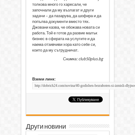
толкова много го харесали, че
започнали да му възлагат и други
задачи – да пазарува, да шофира и да
попълва документи вместо тях.
Джовани казва, че обожава новата си
работа. Той е готов да развие малък
бизнес в сферата на услугите и да
наема отзивчиви хора като себе си,
които да му сътрудничат.
Снимка: club50plus.bg
Вземи линк:
Други новини