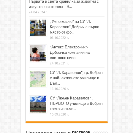
Първата в света хранилка за животни с
изкуствен интелект - H...
24.04.2024 г.
„Умно кошче“ на СУ “Л.
Каравелов” Добрич с първо
място от фо...
01.10.2022 г.
"Антекс Електроник"-
Добричка компания на
световно ниво
24.10.2021 г.
СУ "Л. Каравелов", гр. Добрич
е най- активното училище в
Бъл...
12.10.2020 г.
СУ "Любен Каравелов" ,
ПЪРВОТО училище в Добрич
което излъчв...
15.09.2020 г.