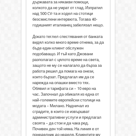
държавата за някакви помощи,
колкото да не умрат от глад. Изпратил
над 500 CV-та и ходел на стотици
безсмислени интервюта. Тогава 40-
годишният италианец забелязал нещо.
Докато теглел спестявания от банката
видял колко много време отнема, за да
бъде един клиент обслужен
подобаващо. И тъй като Джовани
разполагал с цялото време на света,
защото не му се налагало да бърза за
работа решил да помага на онези,
които бързат. Предлагал им да се
нарежда на опашки вместо тях.
Обявил и тарифата си – 10 евро на
час. Започнал да обикаля из една от
най-големите европейски столици на
модата – Милано. Надничал из
сградите, в които се извършват
административни услуги и предлагал
своята – да стои и да чака ред.
Почивен ден той няма. На линия е от
понеделник до неделя. Клиентите му