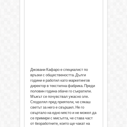
Джовани Кафаро е специалист по
връзки с обществеността. Дълги
години е работил като маркетингов
директор в текстилна фабрика. Преди
половин година обаче го съкратили.
Мъжът се почувствал ужасно зле.
Споделял пред приятели, че сякаш
светът за него е свършил. Не го
свъртало на едно място и не можел да
се примири с мисълта, че става част
от безработните, които ще чакат на