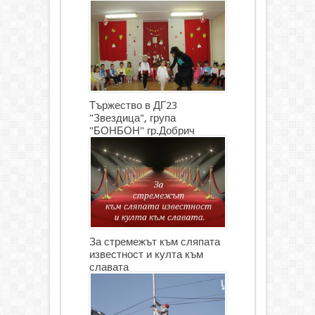
Тържество в ДГ23
"Звездица", група
"БОНБОН" гр.Добрич
(СНИМКИ)
За стремежът към сляпата
известност и култа към
славата