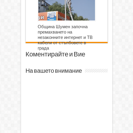
Община Шумен започна
премахването на
незаконните интернет и ТВ
кабели от стълбовете в
града
Коментирайте и Вие
На вашето внимание