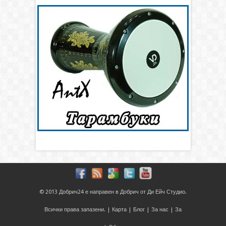
© 2013
Добрич24
е направен в
Добрич
от
Ди Ейч Студио
.
Всички права запазени. |
Карта
|
Блог
|
За нас
|
За