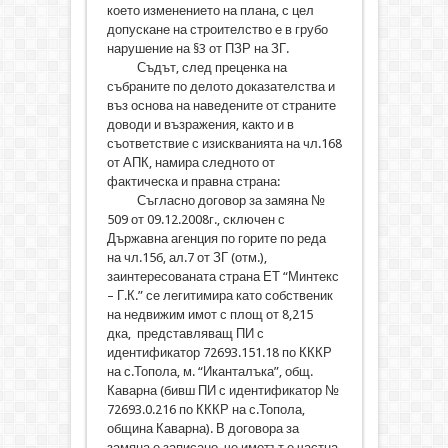
което изменението на плана, с цел
допускане на строителство е в грубо
нарушение на §3 от ПЗР на ЗГ.
Съдът, след преценка на
събраните по делото доказателства и
въз основа на наведените от страните
доводи и възражения, както и в
съответствие с изискванията на чл.168
от АПК, намира следното от
фактическа и правна страна:
Съгласно договор за замяна №
509 от 09.12.2008г., сключен с
Държавна агенция по горите по реда
на чл.15б, ал.7 от ЗГ (отм.),
заинтересованата страна ЕТ “Минтекс
– Г.К.” се легитимира като собственик
на недвижим имот с площ от 8,215
дка, представляващ ПИ с
идентификатор 72693.151.18 по КККР
на с.Топола, м. “Иканталъка”, общ.
Каварна (бивш ПИ с идентификатор №
72693.0.216 по КККР на с.Топола,
община Каварна). В договора за
замяна е записано, че имотът е частна