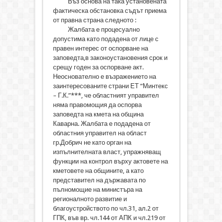
Въз основа на така установената
фактическа обстановка съдът приема
от правна страна следното :
Жалбата е процесуално
допустима като подадена от лице с
правен интерес от оспорване на
заповедта,в законоустановения срок и
срещу годен за оспорване акт.
Неоснователно е възражението на
заинтересованите страни ЕТ “Минтекс
– Г.К.”***, че областният управител
няма правомощия да оспорва
заповедта на кмета на община
Каварна. Жалбата е подадена от
областния управител на област
гр.Добрич не като орган на
изпълнителната власт, упражняващ
функции на контрол върху актовете на
кметовете на общините, а като
представител на държавата по
пълномощие на министъра на
регионалното развитие и
благоустройството по чл.31, ал.2 от
ГПК, във вр. чл.144 от АПК и чл.219 от