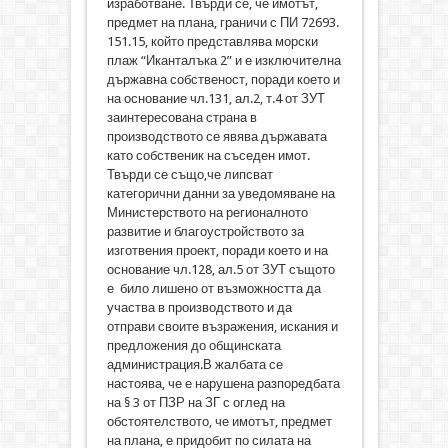
изработване. Твърди се, че имотът,
предмет на плана, граничи с ПИ 72693.
151.15, който представлява морски
плаж “Иканталъка 2” и е изключителна
държавна собственост, поради което и
на основание чл.131, ал.2, т.4 от ЗУТ
заинтересована страна в
производството се явява държавата
като собственик на съседен имот.
Твърди се също,че липсват
категорични данни за уведомяване на
Министерството на регионалното
развитие и благоустройството за
изготвения проект, поради което и на
основание чл.128, ал.5 от ЗУТ същото
е било лишено от възможността да
участва в производството и да
отправи своите възражения, искания и
предложения до общинската
администрация.В жалбата се
настоява, че е нарушена разпоредбата
на § 3 от ПЗР на ЗГ с оглед на
обстоятелството, че имотът, предмет
на плана, е придобит по силата на