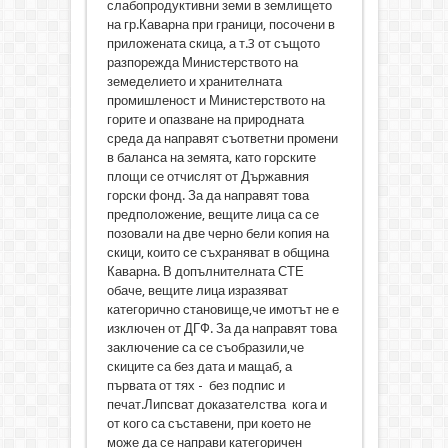
слабопродуктивни земи в землището
на гр.Каварна при граници, посочени в
приложената скица, а т.3 от същото
разпорежда Министерството на
земеделието и хранителната
промишленост и Министерството на
горите и опазване на природната
среда да направят съответни промени
в баланса на земята, като горските
площи се отчислят от Държавния
горски фонд. За да направят това
предположение, вещите лица са се
позовали на две черно бели копия на
скици, които се съхраняват в община
Каварна. В допълнителната СТЕ
обаче, вещите лица изразяват
категорично становище,че имотът не е
изключен от ДГФ. За да направят това
заключение са се съобразили,че
скиците са без дата и мащаб, а
първата от тях - без подпис и
печат.Липсват доказателства кога и
от кого са съставени, при което не
може да се направи категоричен