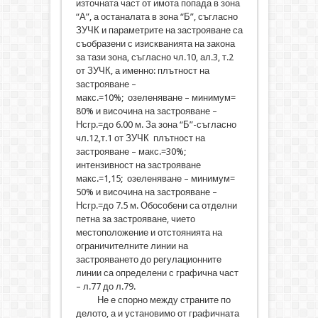
източната част от имота попада в зона
“А”, а останалата в зона “Б”, съгласно
ЗУЧК и параметрите на застрояване са
съобразени с изискванията на закона
за тази зона, съгласно чл.10, ал.3, т.2
от ЗУЧК, а именно: плътност на
застрояване –
макс.=10%; озеленяване – минимум=
80% и височина на застрояване –
Нсгр.=до 6.00 м. За зона “Б”-съгласно
чл.12,т.1 от ЗУЧК плътност на
застрояване – макс.=30%;
интензивност на застрояване
макс.=1,15; озеленяване – минимум=
50% и височина на застрояване –
Нсгр.=до 7.5 м. Обособени са отделни
петна за застрояване, чието
местоположение и отстоянията на
ограничителните линии на
застрояването до регулационните
линии са определени с графична част
– л.77 до л.79.
Не е спорно между страните по
делото, а и установимо от графичната