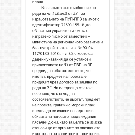
плана.
Във връзка със съобщение по
реда на чл.128,ал.3 от ЗУТ за
изработването на ПУП-ПРЗ за имот с
идентификатор 72693.155.18 ,до
областния управител и кмета е
изпратено писмо от заместник –
министъра на регионалното развитие и
благоустройството с изх.№ 90-04-
117/01.03.2013г. – л.85, с което са
дадени указания да се установи
приложението на §3 от ПЗР на ЗГ
предвид на обстоятелството, че
имотът, предмет на проекта, е
придобит чрез договор за замяна по
реда на ЗГ. На следващо място е
посочено, че с оглед на
обстоятелството, че имотът, предмет
на проекта, граничи с морски плаж,
следва да се изясни попадат ли в
обхвата на неговите предвиждания
пясъчни дюни, като за целта се изиска
становище от органите по опазването
и контрола на защитените територии.