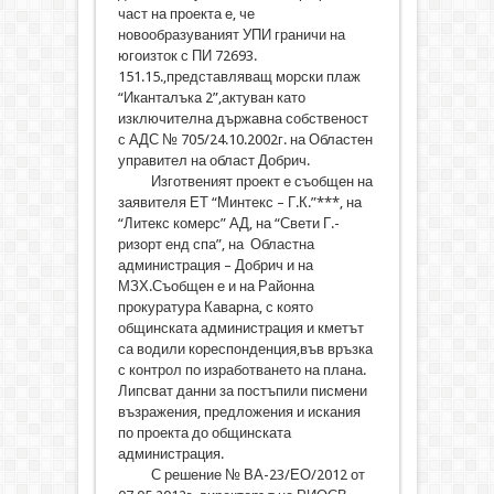
част на проекта е, че
новообразуваният УПИ граничи на
югоизток с ПИ 72693.
151.15.,представляващ морски плаж
“Иканталъка 2”,актуван като
изключителна държавна собственост
с АДС № 705/24.10.2002г. на Областен
управител на област Добрич.
Изготвеният проект е съобщен на
заявителя ЕТ “Минтекс – Г.К.”***, на
“Литекс комерс” АД, на “Свети Г.-
ризорт енд спа”, на Областна
администрация – Добрич и на
МЗХ.Съобщен е и на Районна
прокуратура Каварна, с която
общинската администрация и кметът
са водили кореспонденция,във връзка
с контрол по изработването на плана.
Липсват данни за постъпили писмени
възражения, предложения и искания
по проекта до общинската
администрация.
С решение № ВА-23/ЕО/2012 от