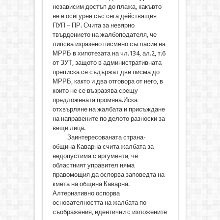
независим достъп до плажа, какъвто
не е осигурен със сега действащия
ПУП – ПР. Счита за невярно
твърдението на жалбоподателя, че
липсва изразено писмено съгласие на
МРРБ в хипотезата на чл.134, ал.2, т.6
от ЗУТ, защото в административната
преписка се съдържат две писма до
МРРБ, както и два отговора от него, в
които не се възразява срещу
предложената промяна.Иска
отхвърляне на жалбата и присъждане
на направените по делото разноски за
вещи лица.
Заинтересованата страна-
община Каварна счита жалбата за
недопустима с аргумента, че
областният управител няма
правомощия да оспорва заповедта на
кмета на община Каварна.
Алтернативно оспорва
основателността на жалбата по
съображения, идентични с изложените