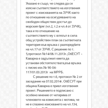
Указано е също, че следва да се
изясни съответствието на изготвения
проект с изискванията на ЗУЧК както
по отношение на осигуряването на
свободен обществен достъп до
морския бряг (чл.2, т.2 и чл.4 от ЗУЧК),
така и по отношение на
съответствието му с влязъл в сила
общ устройствен план за съответната
територия във връзка с разпоредбите
на чл.17 от ЗУЧК. С решение по т.
5,протокол №14/08.11.2013г.,ОбЕСУТ –
Каварна е задължил кмета да
установи обстоятелствата,във връзка
с писмо изх.№ 90-04-
117/01.03.2013г на МРРБ.
С решение по т.6, протокол № 2 от
заседание на 07.02.2014г. ОбЕСУТ при
община Каварна е приел изготвения
проект. Решението е подписано с
особено мнение от четирима от
членовете на комисията с мотива, че
не е спазено изискването на чл.134,