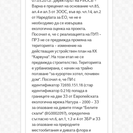
07.05.2012г. директорът на РИОСВ –
Варна е преценил на основание чл.85,
ал.4 и ал.5 от ЗООС, във вр. чл.14, ал.2
от Наредбата за ЕО, че не е
необходимо да се извършва
екологична оценка на проекта.
Посочил е, че с реализацията на ПУП –
ПРЗ не се предвижда промяна на
територията – изменение на
действащия устройствен план на КК
“Карвуна”. На този етап не се
предвижда строителство. Територията
е урбанизирана, с начин на трайно
ползване “за курортен хотел, почивен
дом”. Посочил е, че ПИ с
идентификатор 72693.151.18 (стар
идентификатор 0.216) попада в
границите на две ЗЗ от Европейската
екологична мрежа Натура – 2000 – ЗЗ
за опазване на дивите птици “Белите
скали” (BG0002097), определена
съгласно чл.6, ал.1, т.3 и 4 от ЗБР и ЗЗ
за опазване на природните
местообитания и дивата флора и