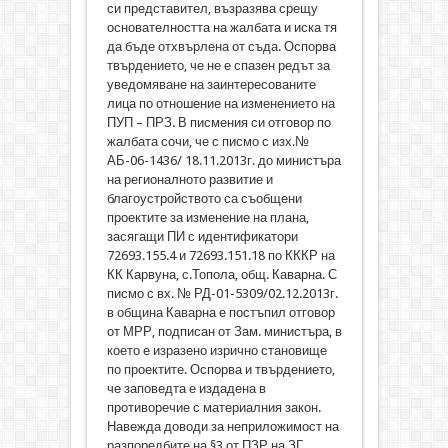
си представител, възразява срещу
основателността на жалбата и иска тя
да бъде отхвърлена от съда. Оспорва
твърдението, че не е спазен редът за
уведомяване на заинтересованите
лица по отношение на изменението на
ПУП – ПРЗ. В писмения си отговор по
жалбата сочи, че с писмо с изх.№
АБ-06-1436/ 18.11.2013г. до министъра
на регионалното развитие и
благоустройството са съобщени
проектите за изменение на плана,
засягащи ПИ с идентификатори
72693.155.4 и 72693.151.18 по КККР на
КК Карвуна, с.Топола, общ. Каварна. С
писмо с вх. № РД-01-5309/02.12.2013г.
в община Каварна е постъпил отговор
от МРР, подписан от Зам. министъра, в
което е изразено изрично становище
по проектите. Оспорва и твърдението,
че заповедта е издадена в
противоречие с материалния закон.
Навежда доводи за неприложимост на
разпоредбите на §3 от ПЗР на ЗГ.