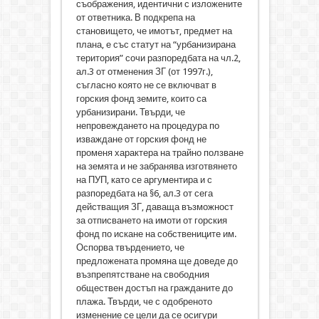
съображения, идентични с изложените
от ответника. В подкрепа на
становището, че имотът, предмет на
плана, е със статут на “урбанизирана
територия” сочи разпоредбата на чл.2,
ал.3 от отменения ЗГ (от 1997г.),
съгласно която не се включват в
горския фонд земите, които са
урбанизирани. Твърди, че
непровеждането на процедура по
изваждане от горския фонд не
променя характера на трайно ползване
на земята и не забранява изготвянето
на ПУП, като се аргументира и с
разпоредбата на §6, ал.3 от сега
действащия ЗГ, даваща възможност
за отписването на имоти от горския
фонд по искане на собствениците им.
Оспорва твърдението, че
предложената промяна ще доведе до
възпрепятстване на свободния
обществен достъп на гражданите до
плажа. Твърди, че с одобреното
изменение се цели да се осигури