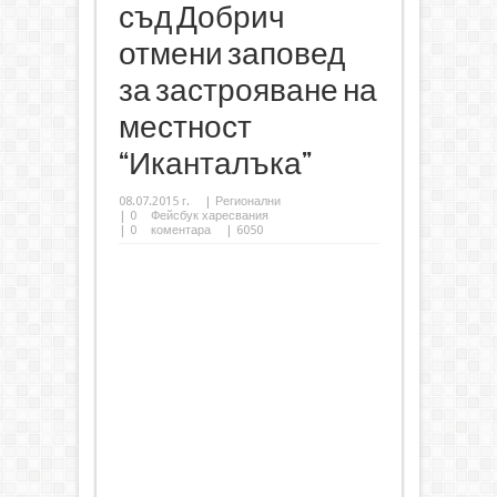
съд Добрич
отмени заповед
за застрояване на
местност
“Иканталъка”
08.07.2015 г.
|
Регионални
|
0
Фейсбук харесвания
|
0
коментара
| 6050