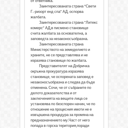
от ответника.
Заинтересованата страна “Свети
Г.-ризорт енд спа” АД, оспорва
жалбата.
Заинтересованата страна “Литекс
комерс” АД,в писмено становище
счита жалбата за основателна, а
заповедта за незаконосъобразна.
Заинтересованата страна
Министерството на земеделието и
храните, не се представлява и не
изразява становище по жалбата.
Представителят на Добричка
окръжна прокуратура изразява
становище, че оспорената заповед е
незаконосъобразна и следва да бъде
отменена. Сочи, че от събраните по
делото доказателства и от
заключенията на вещите лица се
установява по безспорен начин, че по
отношение на процесния имоти не е
извършена процедура за промяна на
предназначението му.Част от него
попада в горска територия,поради