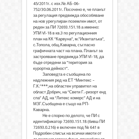
45/2011г. с изх.№ АБ-06-
752/30.06.2011г. Посочено е, че планът
за регулация предвижда обособяване
на нов урегулиран поземлен имот, от
реден за ПИ 72693.151.18 а именно:
УПИ VІ-18 в кв.3 по регулационния
план на КК “Карвуна”, м.”Иканталъка”,
с.Топола, общ.Каварна, съгласно
графичната част на плана. Планът за
застрояване предвижда УПИ VІ-18, да
бъде отредени за “територия за
курортна дейност”.
Заповедта е съобщена по
надлежния ред на ЕТ “Минтекс –
Г.К.”***,на областен управител на
област Добрич, на “Свети Г.-ризорт енд
спа” АД, на “Литекс комерс” АД и на
МЗГ.Съобщена е също на РП-
Каварна.
Не е спорно по делото, че ПИ с
идентификатор 72693.151.18 (бивш ПИ
72693.0.216) е включен под № 641 в
Подробен списък на всички имоти от