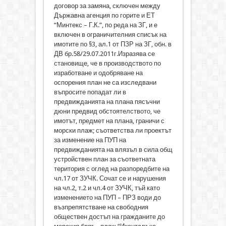
договор за замяна, сключен между
Държавна агенция по горите и ЕТ
“Минтекс – Г.К.”, по реда на ЗГ, и е
включен в ограничителния списък на
имотите по §3, ал.1 от ПЗР на ЗГ, обн. в
ДВ бр.58/29.07.2011г.Изразява се
становище, че в производството по
изработване и одобряване на
оспорения план не са изследвани
въпросите попадат ли в
предвижданията на плана пясъчни
дюни предвид обстоятелството, че
имотът, предмет на плана, граничи с
морски плаж; съответства ли проектът
за изменение на ПУП на
предвижданията на влязъл в сила общ
устройствен план за съответната
територия с оглед на разпоредбите на
чл.17 от ЗУЧК. Сочат се и нарушения
на чл.2, т.2 и чл.4 от ЗУЧК, тъй като
изменението на ПУП – ПРЗ води до
възпрепятстване на свободния
обществен достъп на гражданите до