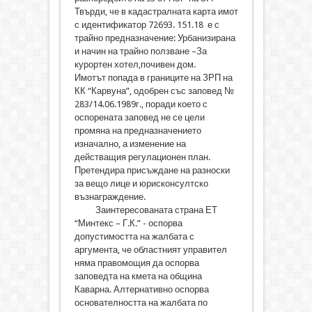
Твърди, че в кадастралната карта имот
с идентификатор 72693. 151.18 е с
трайно предназначение: Урбанизирана
и начин на трайно ползване –За
курортен хотел,почивен дом.
Имотът попада в границите на ЗРП на
КК “Карвуна”, одобрен със заповед №
283/14.06.1989г., поради което с
оспорената заповед не се цели
промяна на предназначението
изначално, а изменение на
действащия регулационен план.
Претендира присъждане на разноски
за вещо лице и юрисконсултско
възнаграждение.
Заинтересованата страна ЕТ
“Минтекс – Г.К.” - оспорва
допустимостта на жалбата с
аргумента, че областният управител
няма правомощия да оспорва
заповедта на кмета на община
Каварна. Алтернативно оспорва
основателността на жалбата по