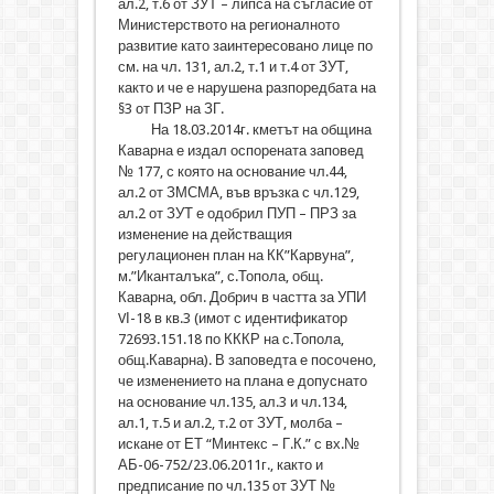
ал.2, т.6 от ЗУТ – липса на съгласие от
Министерството на регионалното
развитие като заинтересовано лице по
см. на чл. 131, ал.2, т.1 и т.4 от ЗУТ,
както и че е нарушена разпоредбата на
§3 от ПЗР на ЗГ.
На 18.03.2014г. кметът на община
Каварна е издал оспорената заповед
№ 177, с която на основание чл.44,
ал.2 от ЗМСМА, във връзка с чл.129,
ал.2 от ЗУТ е одобрил ПУП – ПРЗ за
изменение на действащия
регулационен план на КК”Карвуна”,
м.”Иканталъка”, с.Топола, общ.
Каварна, обл. Добрич в частта за УПИ
VІ-18 в кв.3 (имот с идентификатор
72693.151.18 по КККР на с.Топола,
общ.Каварна). В заповедта е посочено,
че изменението на плана е допуснато
на основание чл.135, ал.3 и чл.134,
ал.1, т.5 и ал.2, т.2 от ЗУТ, молба –
искане от ЕТ “Минтекс – Г.К.” с вх.№
АБ-06-752/23.06.2011г., както и
предписание по чл.135 от ЗУТ №