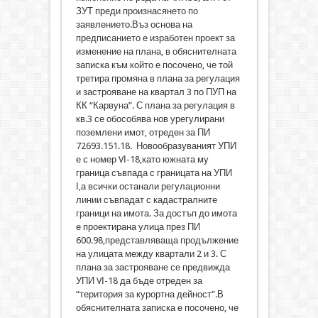
ЗУТ преди произнасянето по
заявлението.Въз основа на
предписанието е изработен проект за
изменение на плана, в обяснителната
записка към който е посочено, че той
третира промяна в плана за регулация
и застрояване на квартал 3 по ПУП на
КК “Карвуна”. С плана за регулация в
кв.3 се обособява нов урегулирани
поземлени имот, отреден за ПИ
72693.151.18. Новообразуваният УПИ
е с номер VІ-18,като южната му
граница съвпада с границата на УПИ
І,а всички останали регулационни
линии съвпадат с кадастралните
граници на имота. За достъп до имота
е проектирана улица през ПИ
600.98,представляваща продължение
на улицата между квартали 2 и 3. С
плана за застрояване се предвижда
УПИ VІ-18 да бъде отреден за
“територия за курортна дейност”.В
обяснителната записка е посочено, че