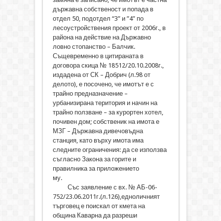
държавна собственост и попада в
отдел 50, подотдел “3” и ”4” по
лесоустройствения проект от 2006г., в
района на действие на Държавно
ловно стопанство – Балчик.
Същевременно в цитираната в
договора скица № 18512/20.10.2008г.,
издадена от СК – Добрич (л.98 от
делото), е посочено, че имотът е с
трайно предназначение –
урбанизирана територия и начин на
трайно ползване – за курортен хотел,
почивен дом; собственик на имота е
МЗГ – Държавна дивечовъдна
станция, като върху имота има
следните ограничения: да се използва
съгласно Закона за горите и
правилника за приложението
му.
Със заявление с вх. № АБ-06-
752/23.06.2011г.(л.126),едноличният
търговец е поискал от кмета на
община Каварна да разреши