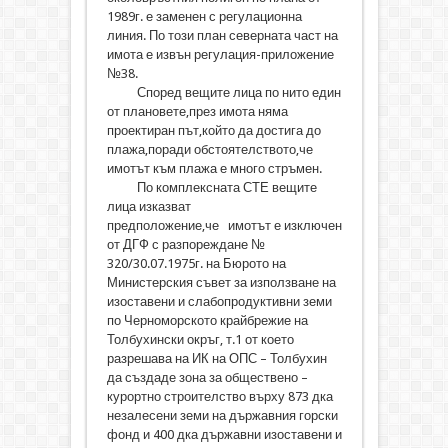
1989г. е заменен с регулационна
линия. По този план северната част на
имота е извън регулация-приложение
№38.
Според вещите лица по нито един
от плановете,през имота няма
проектиран път,който да достига до
плажа,поради обстоятелството,че
имотът към плажа е много стръмен.
По комплексната СТЕ вещите
лица изказват
предположение,че имотът е изключен
от ДГФ с разпореждане №
320/30.07.1975г. на Бюрото на
Министерския съвет за използване на
изоставени и слабопродуктивни земи
по Черноморското крайбрежие на
Толбухински окръг, т.1 от което
разрешава на ИК на ОПС – Толбухин
да създаде зона за обществено –
курортно строителство върху 873 дка
незалесени земи на държавния горски
фонд и 400 дка държавни изоставени и