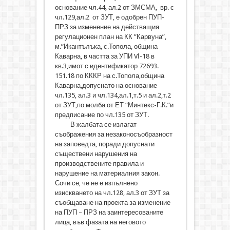
основание чл.44, ал.2 от ЗМСМА, вр. с
чл.129,ал.2 от ЗУТ, е одобрен ПУП-
ПРЗ за изменение на действащия
регулационен план на КК ”Карвуна”,
м.”Икантълъка, с.Топола, община
Каварна, в частта за УПИ VІ-18 в
кв.3,имот с идентификатор 72693.
151.18 по КККР на с.Топола,община
Каварна,допуснато на основание
чл.135, ал.3 и чл.134,ал.1,т.5 и ал.2,т.2
от ЗУТ,по молба от ЕТ “Минтекс-Г.К.”и
предписание по чл.135 от ЗУТ.
В жалбата се излагат
съображения за незаконосъобразност
на заповедта, поради допуснати
съществени нарушения на
производствените правила и
нарушение на материалния закон.
Сочи се, че не е изпълнено
изискването на чл.128, ал.3 от ЗУТ за
съобщаване на проекта за изменение
на ПУП – ПРЗ на заинтересованите
лица, във фазата на неговото