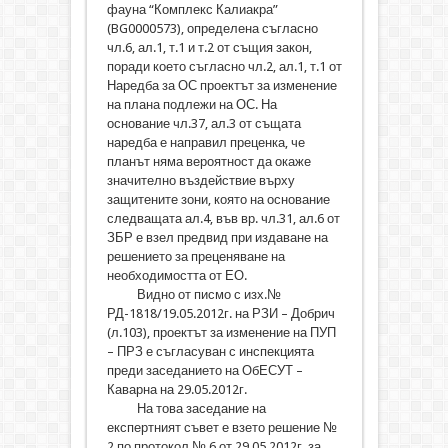
фауна “Комплекс Калиакра”
(BG0000573), определена съгласно
чл.6, ал.1, т.1 и т.2 от същия закон,
поради което съгласно чл.2, ал.1, т.1 от
Наредба за ОС проектът за изменение
на плана подлежи на ОС. На
основание чл.37, ал.3 от същата
наредба е направил преценка, че
планът няма вероятност да окаже
значително въздействие върху
защитените зони, която на основание
следващата ал.4, във вр. чл.31, ал.6 от
ЗБР е взел предвид при издаване на
решението за преценяване на
необходимостта от ЕО.
Видно от писмо с изх.№
РД-1818/19.05.2012г. на РЗИ – Добрич
(л.103), проектът за изменение на ПУП
– ПРЗ е съгласуван с инспекцията
преди заседанието на ОбЕСУТ –
Каварна на 29.05.2012г.
На това заседание на
експертният съвет е взето решение №
2 по протокол № 6 от 29.05.2012г. за