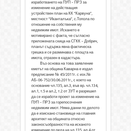
изработването на ПУП – ПРЗ за
изменение на действащия
устройствен план на КК “Карвуна”,
местност “Иканталъка”, с.Топола по
отношение на собствения му
недвижим имот. Искането е
мотивирано с факта, че съгласно
приложената скица на СГКК – Добрич,
планът съдържа явна фактическа
грешка и се разминава с площта на
имота, отразен в кадастъра.
Въз основа на това заявление
кметът на община Каварна е издал
предписание № 45/2011г. с изх.№
АБ-06-752/30.06.2011г., с което на
основание чл.135, ал.3, във вр. чл.134,
ал.1, т.5 и ал.2, т.2 от ЗУТ е разрешил
да се изработи проект за изменение на
ПУП – ПРЗ за горепосочения
недвижим имот. Няма данни по делото
да е изискано становище на главния
архитект на общината относно
законосъобразността на исканото
изменение по реда на чл.135, ал.4 от