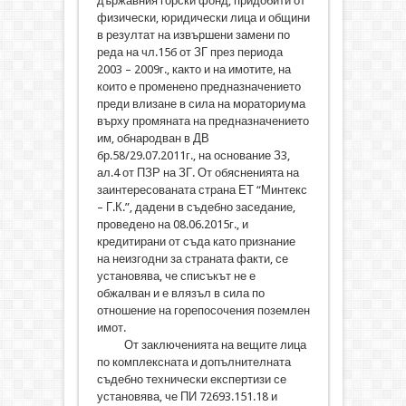
държавния горски фонд, придобити от
физически, юридически лица и общини
в резултат на извършени замени по
реда на чл.15б от ЗГ през периода
2003 – 2009г., както и на имотите, на
които е променено предназначението
преди влизане в сила на мораториума
върху промяната на предназначението
им, обнародван в ДВ
бр.58/29.07.2011г., на основание З3,
ал.4 от ПЗР на ЗГ. От обясненията на
заинтересованата страна ЕТ “Минтекс
– Г.К.”, дадени в съдебно заседание,
проведено на 08.06.2015г., и
кредитирани от съда като признание
на неизгодни за страната факти, се
установява, че списъкът не е
обжалван и е влязъл в сила по
отношение на горепосочения поземлен
имот.
От заключенията на вещите лица
по комплексната и допълнителната
съдебно технически експертизи се
установява, че ПИ 72693.151.18 и