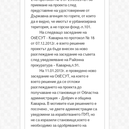
приемане на проекта след
представяне на удостоверение от
Държавна агенция по горите, от които
да е видно, че имотът е урбанизирана
територия, а не горски фонд-л.101.
На следващо заседание на
ОбЕСУТ - Каварна по протокол № 18
от 07.12.2012г. е взето решение
проектът да бъде внесен за ново
разглеждане на заседание на съвета
след уведомяване на Районна
прокуратура – Каварна,л.91.
На 11.01.2013г. е проведено ново
заседание на ОбЕСУТ, на което е
взето решение да се отложи
разглеждането на проекта до
получаване на становище от Областна
администрация – Добрич и община
Каварна. В мотивите към решението е
посочено , че двете администрации са
уведомени за изработването ПУП, но
не са изразили становище,което е
необходимо за одобряването на