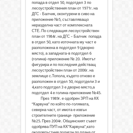
попада в отдел 50, подотдел 3 по
лесоустройствения план от 1971г. на
ДГС - Балчик, оконтурени в сиво на
приложение №5, съставляващо
неразделна част от комплексната
СТЕ. По следващия лесоустройствен
план от 1984г. на ДГС – Балчик попада
в отдел 50, като източната му част е
разположена в подотдел 9 (дворно
място), а западната-в подотдел 6
(голина)-приложение № 20. Имотът
фигурира и по последния действащ
лесоустройствен план от 2006г. на
землище с.Топола, където отново е
разположен в отдел 50, подотдели 3 и
4,като подотдел 3 е дворно място,а
подотдел 4 е голина-приложение №45.
През 1989г. е одобрен ЗРП на КК
“Карвуна” по който по-голямата,
северна част, от имота е извън
строителните граници- приложение
№25. През 2004г. Общинският съвет
одобрява ПУП на КК”Карвуна”,като
околовръстния полигон по плана от