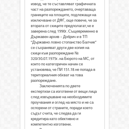
извод, че те съставляват графичната
част на разпореждането, очертаваща
границите на площите, подлежащи на
изключване от ДФГ, още повече, че за
втората от скиците предполагат,че е
заверена след 1990г. Същевременно в
Държавен архив – Добрич и в ТП
“Държавно ловно стопанство Балчик”
се съхраняват други две копия на
скици към разпореждане №
320/30.07.1975г. на Бюрото на МС, от
които по категоричен начин се
установява, че ПИ 151.18 не попада в
териториалния обхват на това
разпореждане.
Заключенията по двете
експертизи са изготвени от вещи лица
след извършване на необходимите
проучвания и оглед на място и не са
оспорени от страните, поради което
съдът счита, че следва да ги
кредитира като обективно и
компетентно изготвени.