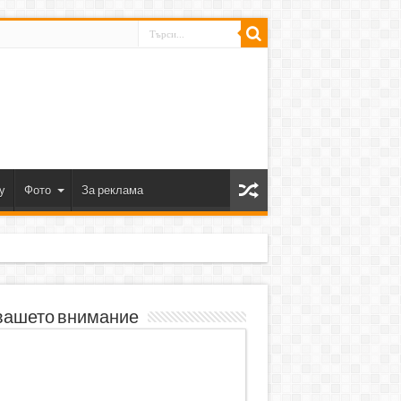
y
Фото
За реклама
вашето внимание