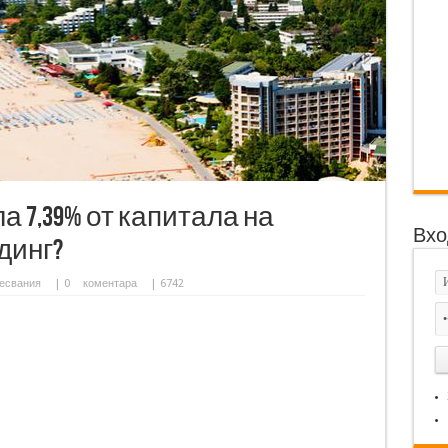
 7,39% от капитала на
Вхо
динг?
есвания
|
0
коментара
| 6742