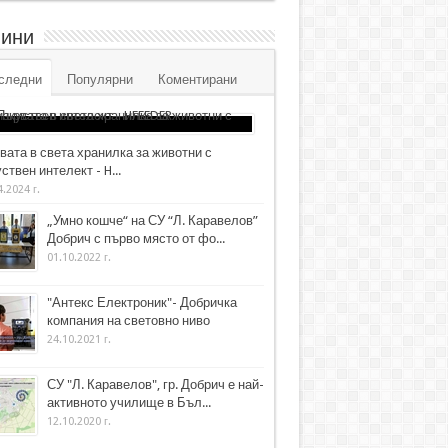
ини
следни
Популярни
Коментирани
вата в света хранилка за животни с
ствен интелект - H...
4.2024 г.
„Умно кошче“ на СУ “Л. Каравелов”
Добрич с първо място от фо...
01.10.2022 г.
"Антекс Електроник"- Добричка
компания на световно ниво
24.10.2021 г.
СУ "Л. Каравелов", гр. Добрич е най-
активното училище в Бъл...
12.10.2020 г.