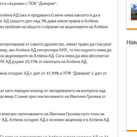
о е свързано с ПОК "Доверие".
лбена АД (ако е продавачът) вече няма какъвто и да е
г АД (защото дял над 5% дава някои права) и Албена
ез проблем на общото събрание на акционерите на Албена
Нам
контролирани) от самото дружество, нямат право да гласуват
мер, ако Албена АД контролира АИХ, то последното няма да
на акционерите на Албена АД. Сега няма да има абсолютно
АИХ АД държи 20,57% от капитала на Албена АД.
на холдинг АД с дял от 41,99% и УПФ "Доверие" с дял от
ат като пореден епизод от овладяването на контрола над
асимир Станев чрез изключването на Ивелина Грозева от
 е вписано заличаването на Ивелина Грозева като член на
 АД. Албена холдинг АД е основен акционер и в Албена АД