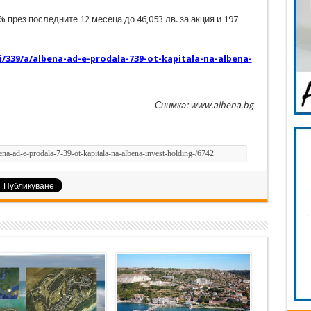
 през последните 12 месеца до 46,053 лв. за акция и 197
zi/339/a/albena-ad-e-prodala-739-ot-kapitala-na-albena-
Снимка: www.albena.bg