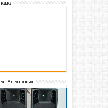
лама
екс Електроник