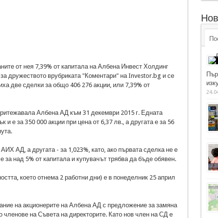
Нов
По
ните от нея 7,39% от капитала на Албена Инвест Холдинг
Пър
за дружеството врубриката "Коментари" на Investor.bg и се
изку
иха две сделки за общо 406 276 акции, или 7,39% от
24.0
 притежавала Албена АД към 31 декември 2015 г. Едната
 и е за 350 000 акции при цена от 6,37 лв., а другата е за 56
нута.
АИХ АД, а другата - за 1,023%, като, ако първата сделка не е
е за над 5% от капитала и купувачът трябва да бъде обявен.
стта, което отнема 2 работни дни) е в понеделник 25 април
брание на акционерите на Албена АД с предложение за замяна
 членове на Съвета на директорите. Като нов член на СД е