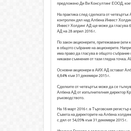
предложено Ди Ви Консултинг ЕООД, коет
На практика след сделката от четвъртък А
контролен дял над Албена Инвест Холдин
Инвест Холдинг АД ще може да гласува б
АД на 28 април 2016 г.
По закон акционерите, притежавани (или 
в общото събрание на акционерите. Напри
има право да гласува в общото събрание 
никакви съмнения от тази гледна точка. 
Основни акционери в АИХ АД остават Албе
6,84% към 31 декември 2015 г.
Сделките от четвъртък може да се тълкув
Албена АД от изпълнителния директор Кр
ръководството.
На 18 март 2016 г. в Търговския регистър
Съвета на директорите на Албена холдинг
с дял от 54,05% към 31 декември 2015 г.