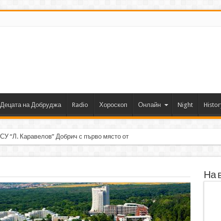
Децата на Добруджа
Radio
Хороскоп
Онлайн
Night
Histor
 СУ “Л. Каравелов” Добрич с първо място от форум по роботика
На 