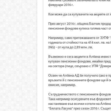
Ивелина Грозева е заличена като член на
февруари 2016 г.
Кои може да са купувачите на акциите от
През август 2014 г. община Балчик прода
пенсионни фондове купиха голяма част от
Например, само притежаваните от ЗУПФ "
годината от стойността на 414 хил. лв. на
ING) - от нула до 2,89 млн. лв.
Възможно е сега акциите в Албена инвест х
купувач пенсионни фондове, имайки пред
на сектора (лице, свързано с УПФ "Довери
Освен че Албена АД би получило (ако е пр
връзките й с пенсионните фондове ще й 
емисия, например.
Сътрудничеството с пенсионните фондове
Така например осигурените във фодновет
настаняване във всички хотели на Албен
"Бялата Лагуна" през сезон 2016 г. Същи