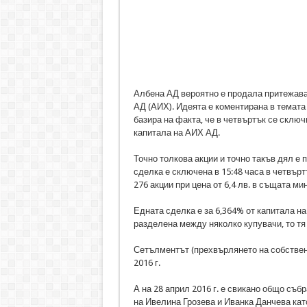
Албена АД вероятно е продала притежава
АД (АИХ). Идеята е коментирана в темата 
базира на факта, че в четвъртък се сключ
капитала на АИХ АД.
Точно толкова акции и точно такъв дял е
сделка е сключена в 15:48 часа в четвъртък
276 акции при цена от 6,4 лв. в същата ми
Едната сделка е за 6,364% от капитала на 
разделена между няколко купувачи, то тя 
Сетълментът (прехвърлянето на собствено
2016 г.
А на 28 април 2016 г. е свикано общо съ
на Ивелина Грозева и Иванка Данчева като