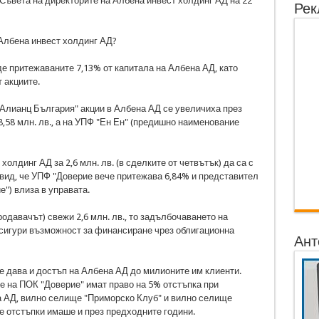
 Съвета на директорите на Албена инвест холдинг АД на 22
Рек
 Албена инвест холдинг АД?
де притежаваните 7,13% от капитала на Албена АД, като
 акциите.
Алианц България" акции в Албена АД се увеличиха през
 8,58 млн. лв., а на УПФ "Ен Ен" (предишно наименование
олдинг АД за 2,6 млн. лв. (в сделките от четвътък) да са с
вид, че УПФ "Доверие вече притежава 6,84% и представител
е") влиза в управата.
одавачът) свежи 2,6 млн. лв., то задълбочаването на
осигури възможност за финансиране чрез облигационна
Ант
 дава и достъп на Албена АД до милионите им клиенти.
е на ПОК "Доверие" имат право на 5% отстъпка при
а АД, вилно селище "Приморско Клуб" и вилно селище
те отстъпки имаше и през предходните години.