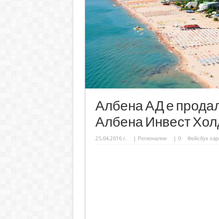
Албена АД е продала
Албена Инвест Хол
25.04.2016 г.
|
Регионални
|
0
Фейсбук хар