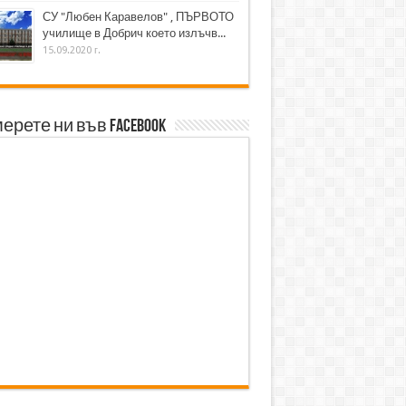
СУ "Любен Каравелов" , ПЪРВОТО
училище в Добрич което излъчв...
15.09.2020 г.
ерете ни във Facebook