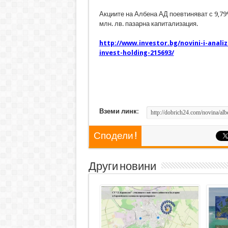
Акциите на Албена АД поевтиняват с 9,79%
млн. лв. пазарна капитализация.
http://www.investor.bg/novini-i-anali
invest-holding-215693/
Вземи линк:
Сподели !
Други новини