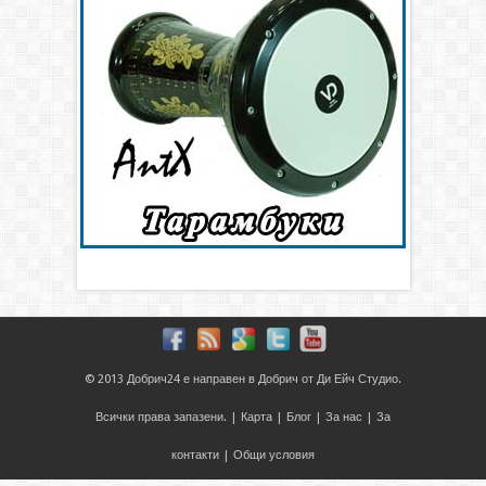
© 2013
Добрич24
е направен в
Добрич
от
Ди Ейч Студио
.
Всички права запазени. |
Карта
|
Блог
|
За нас
|
За
контакти
|
Общи условия