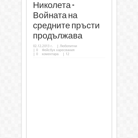
Николета -
Войната на
средните пръсти
продължава
02.12.2013 г.
|
Любопитни
|
0
Фейсбук харесвания
|
0
коментара
| 12