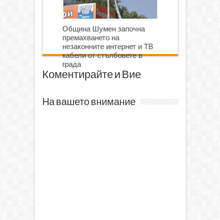
Община Шумен започна
премахването на
незаконните интернет и ТВ
кабели от стълбовете в
града
Коментирайте и Вие
На вашето внимание