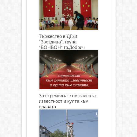
Тържество в ДГ23
"Звездица", група
"БОНБОН" гр.Добрич
(СНИМКИ)
За стремежът към сляпата
известност и култа към
славата