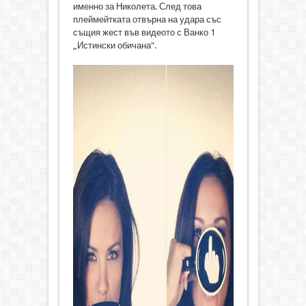
именно за Николета. След това
плеймейтката отвърна на удара със
същия жест във видеото с Ванко 1
„Истински обичана".