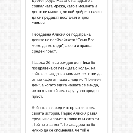
Двете продължават с нападките в
социалната мрежа, като в момента и
двете си мислят, че най-добрият начин
да си предадат послания е чрез
снимки.
Неотдавна Алисия се подигра на
девиза на плеймейтката "Само Бог
може да ме съди", а сега и праща
среден пръст.
Навръх 26-я си рожден ден Ники бе
поздравена от певицата с колаж, на
който се вижда как момиче се готви да
отпие кафе от чаша с надпис "Приятен
ден", а когато вдига чашата се вижда,
че на дъното й има нарусуван среден
пръст.
Войната на средните пръсти си има
своята история. Първо Алисия развя
средния си пръст в клипа към хита си
„Той не е за мен". Тогава дори не бе
нужно да се споменава, че той е