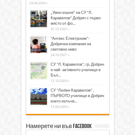
24.04.2024 г.
„Умно кошче“ на СУ “Л.
Каравелов” Добрич с първо
място от фо...
01.10.2022 г.
"Антекс Електроник"-
Добричка компания на
световно ниво
24.10.2021 г.
СУ "Л. Каравелов", гр. Добрич
е най- активното училище в
Бъл...
12.10.2020 г.
СУ "Любен Каравелов" ,
ПЪРВОТО училище в Добрич
което излъчв...
15.09.2020 г.
Намерете ни във Facebook