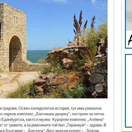
и градове. Освен хилядолетна история, тук има уникална
но-парков комплекс „Балчишки дворец“ , построен за лятна
 Единбургска, както и музеи. Курортен комплекс „Албена“
“ от траките, а за римляните той бил „Гераниум“ – здраве. В
и в България – „Балтата“. Друг морски курорт – „Златни