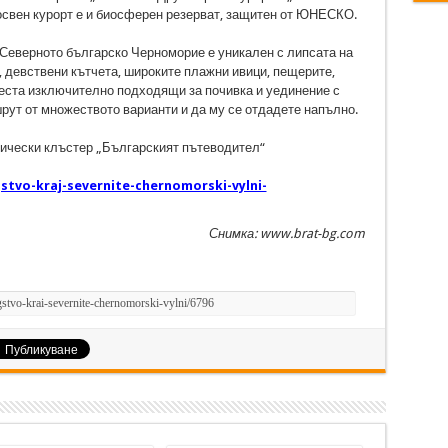
 освен курорт е и биосферен резерват, защитен от ЮНЕСКО.
 Северното българско Черноморие е уникален с липсата на
, девствени кътчета, широките плажни ивици, пещерите,
места изключително подходящи за почивка и уединение с
рут от множеството варианти и да му се отдадете напълно.
тически клъстер „Българският пътеводител“
stvo-kraj-severnite-chernomorski-vylni-
Снимка: www.brat-bg.com