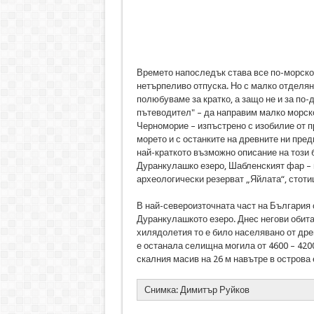
Времето напоследък става все по-морско.
нетърпеливо отпуска. Но с малко отделян
полюбуваме за кратко, а защо не и за по-
пътеводител" – да направим малко морско
Черноморие – изпъстрено с изобилие от п
морето и с останките на древните ни пред
най-краткото възможно описание на този б
Дуранкулашко езеро, Шабленският фар – 
археологически резерват „Яйлата“, стот
В най-североизточната част на България
Дуранкулашкото езеро. Днес негови обита
хилядолетия то е било населявано от дре
е останала селищна могила от 4600 – 4200 
скалния масив на 26 м навътре в острова
Снимка: Димитър Руйков