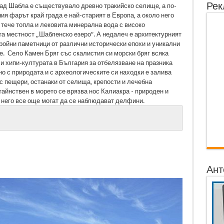
Рек
рад Шабла е съществувало древно тракийско селище, а по-
ия фарът край града е най-старият в Европа, а около него
 тече топла и лековита минерална вода с високо
а местност „Шабленско езеро“. А недалеч е архитектурният
ройни паметници от различни исторически епохи и уникални
. Село Камен Бряг със скалистия си морски бряг всяка
и хипи-културата в България за отбелязване на празника
о с природата и с археологическите си находки е залива
 с пещери, останаки от селища, крепости и лечебна
тайнствен в морето се врязва нос Калиакра - природен и
 него все още могат да се наблюдават делфини.
Ант