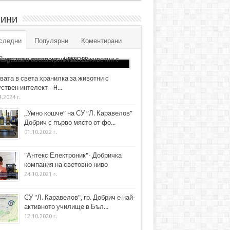
ини
следни
Популярни
Коментирани
вата в света хранилка за животни с
ствен интелект - H...
4.2024 г.
„Умно кошче“ на СУ “Л. Каравелов”
Добрич с първо място от фо...
01.10.2022 г.
"Антекс Електроник"- Добричка
компания на световно ниво
24.10.2021 г.
СУ "Л. Каравелов", гр. Добрич е най-
активното училище в Бъл...
12.10.2020 г.