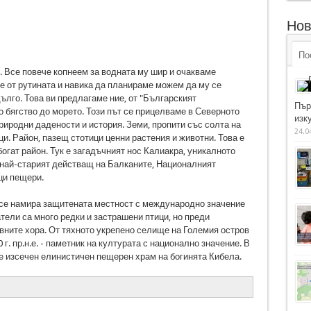
Нов
По
 Все повече копнеем за водната му шир и очакваме
е от рутината и навика да планираме можем да му се
дълго. Това ви предлагаме ние, от "Българският
Пър
 бягство до морето. Този път се прицелваме в Северното
изку
риродни дадености и история. Земи, пропити със солта на
24.0
ци. Район, пазещ стотици ценни растения и животни. Това е
огат район. Тук е загадъчният нос Калиакра, уникалното
най-старият действащ на Балканите, Националният
ици пещери.
 се намира защитената местност с международно значение
тели са много редки и застрашени птици, но преди
вните хора. От тяхното укрепено селище на Големия остров
г. пр.н.е. - паметник на културата с национално значение. В
 е изсечен елинистичен пещерен храм на богинята Кибела.