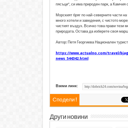
пясъци“, си има природен парк, а Камчия
Морският бряг по най-северните части на
много хотели и заведения, с чистото море
чистият въздух. Всичко това прави тези 
природата. Остава да изберете своя марш
Автор: Петя Георгиева Национален турис
https://www.actualno.com/travel/bjag
news_544342.html
Вземи линк:
Сподели !
Други новини