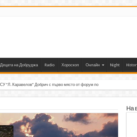
Децата на Добруджа
Radio
Хороскоп
Онлайн
Night
Histor
 СУ “Л. Каравелов” Добрич с първо място от форум по роботика
На 