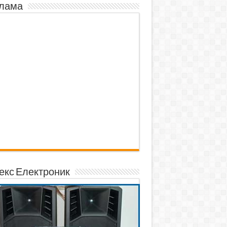
лама
екс Електроник