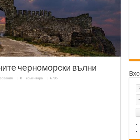
ните черноморски вълни
Вхо
есвания
|
0
коментара
| 6796