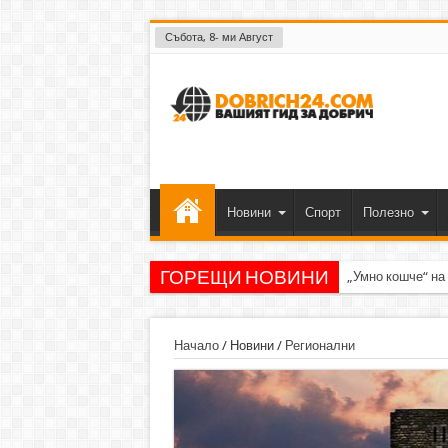
Събота, 8- ми Август
Новини
Спорт
Полезно
ГОРЕЩИ НОВИНИ
„Умно кошче“ на
Начало
/
Новини
/
Регионални