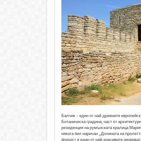
Балчик – един от най-древните европейск
Ботаническа градина, част от архитектур
резиденция на румънската кралица Мария
някога бил наричан „Долината на пролетта
близост е един от най-красивите резерват