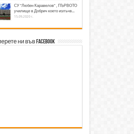
СУ "Любен Каравелов" , ПЪРВОТО
училище в Добрич което излъчв...
15.09.2020 г.
ерете ни във Facebook