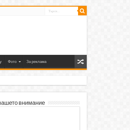
y
Фото
За реклама
вашето внимание