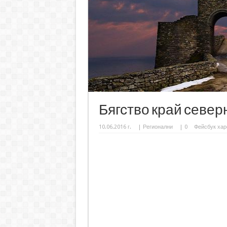
Бягство край север
10.06.2016 г.
|
Регионални
|
0
Фейсбук хар