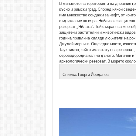
В миналото на територията на днешния г
късно и римски град. Според някои сведен
има множество сондажи за нефт, от които
съдържание на сяра. Наблизо е защитенат
резерват „Яйлата“. Той съхранява многоб
защитени растителни и животински видове
година привлича хиляди любители на рок 
Джулай морнинг. Още едно място, известн
Тауклиман, който има статут на резерват,
сероводородна кал на дъното. Магичен и 
археологически резерват. В морето около
Снимка: Георги Йорданов