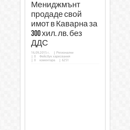
Мениджмънт
продаде свой
имот в Каварна за
300 хил. лв. без
ДДС
16.09.2015 г.
|
Регионални
|
0
Фейсбук харесвания
|
0
коментара
| 6251