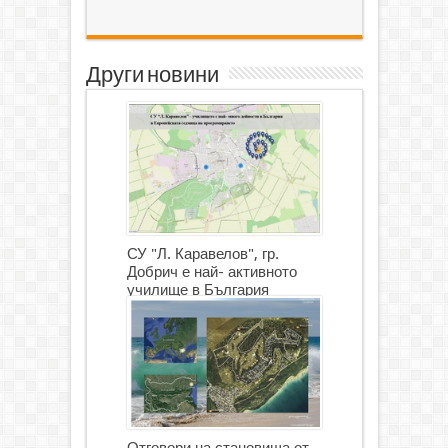
Други новини
СУ "Л. Каравелов", гр.
Добрич е най- активното
училище в България
Отговори на становища от