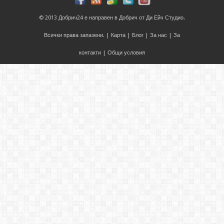
© 2013
Добрич24
е направен в
Добрич
от
Ди Ейч Студио
.
Всички права запазени. |
Карта
|
Блог
|
За нас
|
За
контакти
|
Общи условия