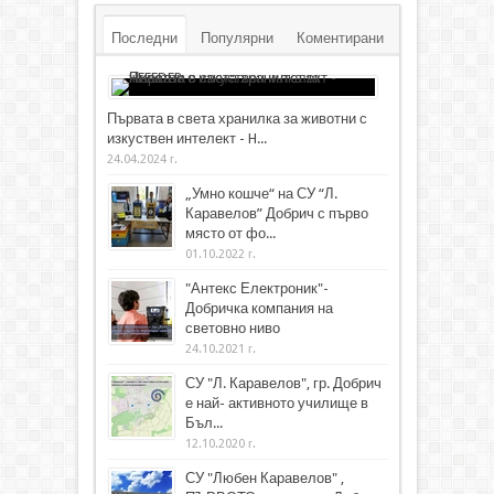
Последни
Популярни
Коментирани
Първата в света хранилка за животни с
изкуствен интелект - H...
24.04.2024 г.
„Умно кошче“ на СУ “Л.
Каравелов” Добрич с първо
място от фо...
01.10.2022 г.
"Антекс Електроник"-
Добричка компания на
световно ниво
24.10.2021 г.
СУ "Л. Каравелов", гр. Добрич
е най- активното училище в
Бъл...
12.10.2020 г.
СУ "Любен Каравелов" ,