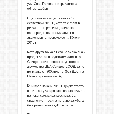
ул. "Сава Ганчев" 1 в гр. Каварна,
област Добрич.
Сделката е осъществена на 14
септември 2015 г., като тя е факт в
резултат на решение, взето на
извънредно общо събрание на
акционерите, провело се на 30 юни
2015 г.
Като друга точка в него бе включена и
продажбата на недвижим имот в гр.
Свищов, собственост на дъщерното
дружество ЦБА Свищов ЕООД, за не
по-малко от 900 хил. лв. (без ДДС) на
ПътноСтроителство АД.
Към края на юни 2015 г. дружеството
отчита загуба в размер на 445 хил. лв.
на неконсолидирана основа. За
сравнение – година по-рано загубата
бе в рамките на 27,438 млн. лв.