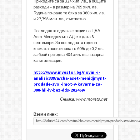
Приходите са за 324 хил. лв., а общите
разходи – в размер на 769 хил. лв.
Година по-рано те бяха за 360 хил. лв.
и 27,798 млн. лв., съответно.
Последната сделка с акции на ЦБА
Асет Мениджмънт АД е с дата 8
септември. За последната година
книжата поевтиняват с 60% до 0,2 лв.
за брой при едва 404 хил. лв. пазарна
капитализация.
http://www.investor.bg/novini-i-
analizi/339/a/cba-aset-menidjmynt-
prodade-svoi-imot-v-kavarna-za-
300-hil-lv-bez-dds-202469/
Снимка: www.moreto.net
Вземи линк: