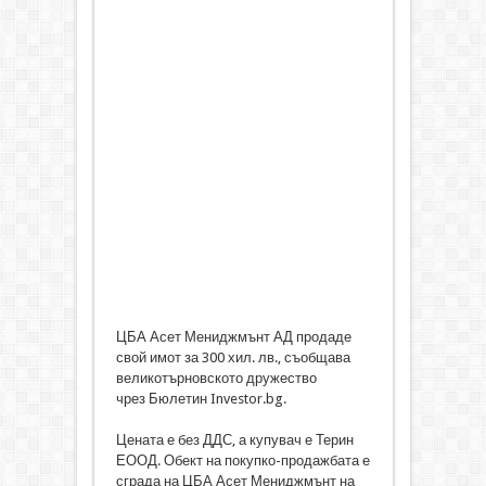
ЦБА Асет Мениджмънт АД продаде
свой имот за 300 хил. лв., съобщава
великотърновското дружество
чрез Бюлетин Investor.bg.
Цената е без ДДС, а купувач е Терин
ЕООД. Обект на покупко-продажбата е
сграда на ЦБА Асет Мениджмънт на