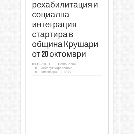
рехабилитация и
социална
интеграция
стартира в
община Крушари
от 20 октомври
08.10.2015 г.
|
Регионални
|
0
Фейсбук харесвания
|
0
коментара
| 6293