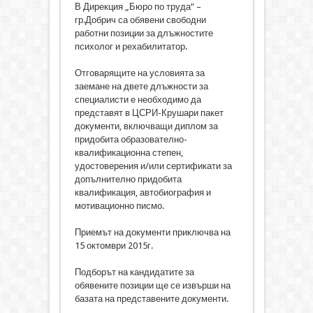
В Дирекция „Бюро по труда” –
гр.Добрич са обявени свободни
работни позиции за длъжностите
психолог и рехабилитатор.
Отговарящите на условията за
заемане на двете длъжности за
специалисти е необходимо да
представят в ЦСРИ-Крушари пакет
документи, включващи диплом за
придобита образователно-
квалификационна степен,
удостоверения и/или сертификати за
допълнително придобита
квалификация, автобиография и
мотивационно писмо.
Приемът на документи приключва на
15 октомври 2015г.
Подборът на кандидатите за
обявените позиции ще се извърши на
базата на представените документи.