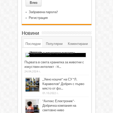
Забравена парола?
Регистрация
Новини
Последни
Популярни
Коментирани
Първата в света хранилка за животни с
изкуствен интелект - H...
24.04.2024 г.
„Умно кошче“ на СУ “Л.
Каравелов” Добрич с първо
място от фо...
01.10.2022 г.
"Антекс Електроник"-
Добричка компания на
световно ниво