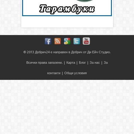
© 2013
Добрич24
е направен в
Добрич
от
Ди Ейч Студио
.
Всички права запазени. |
Карта
|
Блог
|
За нас
|
За
контакти
|
Общи условия