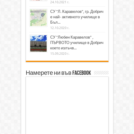
24.10.2021 г.
СУ "Л. Каравелов", гр. Добрич
е най- активното училище в
Бъл...
12.10.2020 г.
СУ "Любен Каравелов" ,
ПЪРВОТО училище в Добрич
което излъчв...
15.09.2020 г.
Намерете ни във Facebook