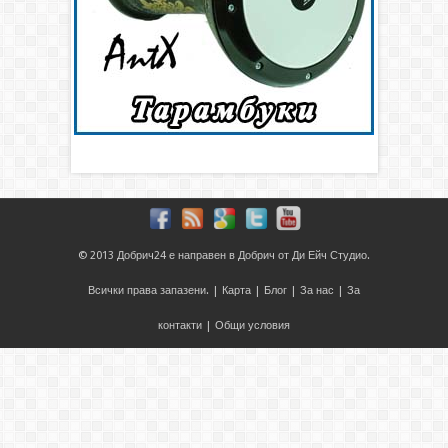
© 2013
Добрич24
е направен в
Добрич
от
Ди Ейч Студио
.
Всички права запазени. |
Карта
|
Блог
|
За нас
|
За
контакти
|
Общи условия