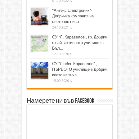
01.10.2022 г.
"Антекс Електроник"-
Добричка компания на
световно ниво
24.10.2021 г.
СУ "Л. Каравелов", гр. Добрич
е най- активното училище в
Бъл...
12.10.2020 г.
СУ "Любен Каравелов" ,
ПЪРВОТО училище в Добрич
което излъчв...
15.09.2020 г.
Намерете ни във Facebook