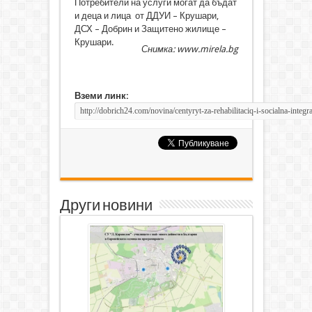
Потребители на услуги могат да бъдат
и деца и лица от ДДУИ – Крушари,
ДСХ – Добрин и Защитено жилище –
Крушари.
Снимка: www.mirela.bg
Вземи линк:
Други новини