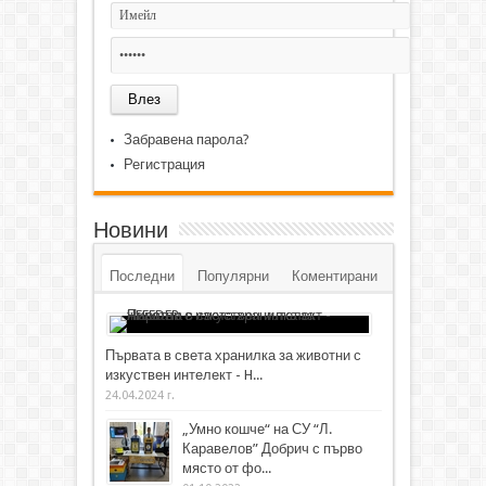
Забравена парола?
Регистрация
Новини
Последни
Популярни
Коментирани
Първата в света хранилка за животни с
изкуствен интелект - H...
24.04.2024 г.
„Умно кошче“ на СУ “Л.
Каравелов” Добрич с първо
място от фо...