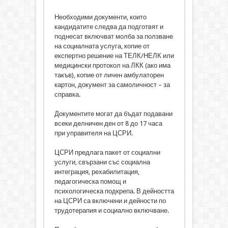
Необходими документи, които
кандидатите следва да подготвят и
поднесат включват молба за ползване
на социалната услуга, копие от
експертно решение на ТЕЛК/НЕЛК или
медицински протокол на ЛКК (ако има
такъв), копие от личен амбулаторен
картон, документ за самоличност – за
справка.
Документите могат да бъдат подавани
всеки делничен ден от 8 до 17 часа
при управителя на ЦСРИ.
ЦСРИ предлага пакет от социални
услуги, свързани със социална
интеграция, рехабилитация,
педагогическа помощ и
психологическа подкрепа. В дейността
на ЦСРИ са включени и дейности по
трудотерапия и социално включване.