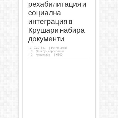
рехабилитация и
социална
интеграция в
Крушари набира
документи
10.10.2015 г.
|
Регионални
|
0
Фейсбук харесвания
|
0
коментара
| 6300