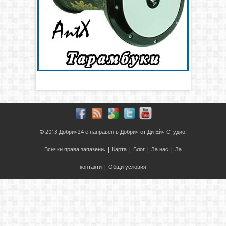
© 2013
Добрич24
е направен в
Добрич
от
Ди Ейч Студио
.
Всички права запазени. |
Карта
|
Блог
|
За нас
|
За
контакти
|
Общи условия