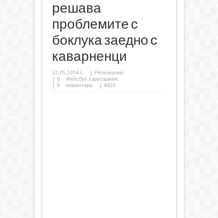
решава
проблемите с
боклука заедно с
каварненци
22.05.2014 г.
|
Регионални
|
0
Фейсбук харесвания
|
0
коментара
| 4420