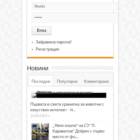
Забравена парола?
Регистрация
Новини
Последни
Популярни
Коментирани
Първата в света хранилка за животни с
изкуствен интелект - H...
24.04.2024 г.
„Умно кошче“ на СУ “Л.
Каравелов” Добрич с първо
място от фо...