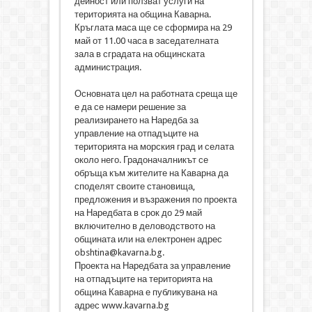
дейност или ползват услуги на
територията на община Каварна.
Кръглата маса ще се сформира на 29
май от 11.00 часа в заседателната
зала в сградата на общинската
администрация.
Основната цел на работната среща ще
е да се намери решение за
реализирането на Наредба за
управление на отпадъците на
територията на морския град и селата
около него. Градоначалникът се
обръща към жителите на Каварна да
споделят своите становища,
предложения и възражения по проекта
на Наредбата в срок до 29 май
включително в деловодството на
общината или на електронен адрес
obshtina@kavarna.bg.
Проекта на Наредбата за управление
на отпадъците на територията на
община Каварна е публикувана на
адрес www.kavarna.bg