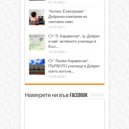
01.10.2022 г.
"Антекс Електроник"-
Добричка компания на
световно ниво
24.10.2021 г.
СУ "Л. Каравелов", гр. Добрич
е най- активното училище в
Бъл...
12.10.2020 г.
СУ "Любен Каравелов" ,
ПЪРВОТО училище в Добрич
което излъчв...
15.09.2020 г.
Намерете ни във Facebook