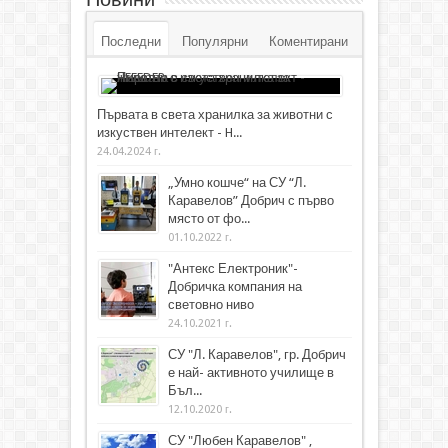
Последни
Популярни
Коментирани
Първата в света хранилка за животни с
изкуствен интелект - H...
24.04.2024 г.
„Умно кошче“ на СУ “Л.
Каравелов” Добрич с първо
място от фо...
01.10.2022 г.
"Антекс Електроник"-
Добричка компания на
световно ниво
24.10.2021 г.
СУ "Л. Каравелов", гр. Добрич
е най- активното училище в
Бъл...
12.10.2020 г.
СУ "Любен Каравелов" ,