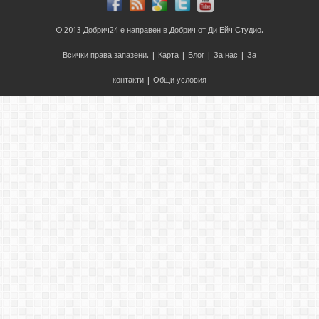
© 2013
Добрич24
е направен в
Добрич
от
Ди Ейч Студио
.
Всички права запазени. |
Карта
|
Блог
|
За нас
|
За
контакти
|
Общи условия