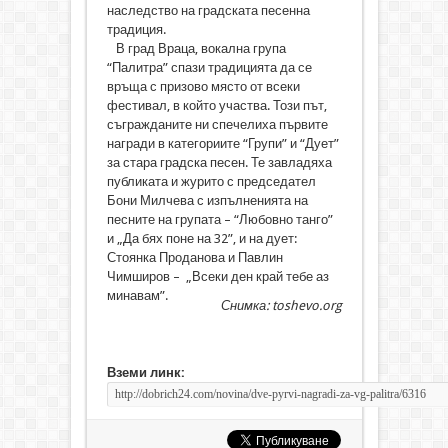
наследство на градската песенна
традиция.
В град Враца, вокална група
“Палитра” спази традицията да се
връща с призово място от всеки
фестивал, в който участва. Този път,
съгражданите ни спечелиха първите
награди в категориите “Групи” и “Дует”
за стара градска песен. Те завладяха
публиката и журито с председател
Бони Милчева с изпълненията на
песните на групата – “Любовно танго”
и „Да бях поне на 32”, и на дует:
Стоянка Проданова и Павлин
Чимширов – „Всеки ден край тебе аз
минавам”.
Снимка: toshevo.org
Вземи линк: