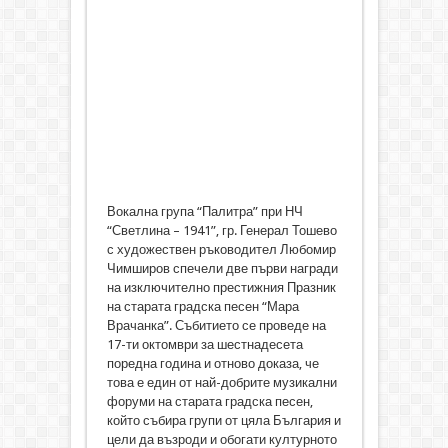
Вокална група “Палитра” при НЧ
“Светлина – 1941”, гр. Генерал Тошево
с художествен ръководител Любомир
Чимширов спечели две първи награди
на изключително престижния Празник
на старата градска песен “Мара
Врачанка”. Събитието се проведе на
17-ти октомври за шестнадесета
поредна година и отново доказа, че
това е един от най-добрите музикални
форуми на старата градска песен,
който събира групи от цяла България и
цели да възроди и обогати културното