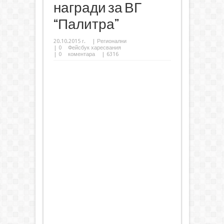
награди за ВГ
“Палитра”
20.10.2015 г.
|
Регионални
|
0
Фейсбук харесвания
|
0
коментара
| 6316