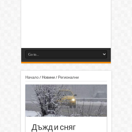
Начало
/
Новини
/
Регионални
Дъжд и сняг