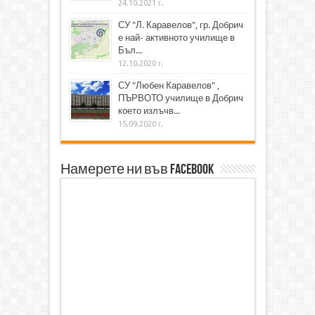
24.10.2021 г.
СУ "Л. Каравелов", гр. Добрич
е най- активното училище в
Бъл...
12.10.2020 г.
СУ "Любен Каравелов" ,
ПЪРВОТО училище в Добрич
което излъчв...
15.09.2020 г.
Намерете ни във Facebook