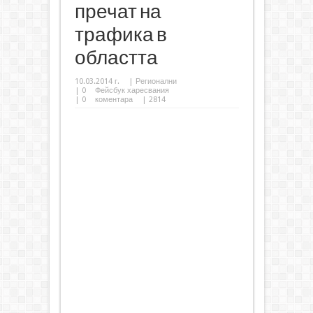
пречат на
трафика в
областта
10.03.2014 г.
|
Регионални
|
0
Фейсбук харесвания
|
0
коментара
| 2814