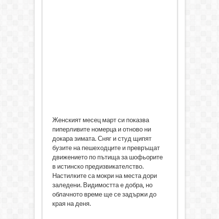
Женският месец март си показва
пиперливите номерца и отново ни
докара зимата. Сняг и студ щипят
бузите на пешеходците и превръщат
движението по пътища за шофьорите
в истинско предизвикателство.
Настилките са мокри на места дори
заледени. Видимостта е добра, но
облачното време ще се задържи до
края на деня.