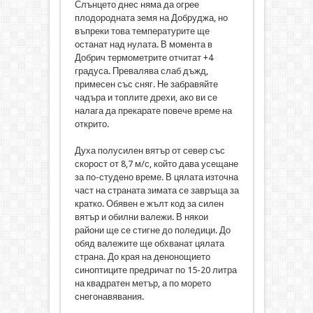
Слънцето днес няма да огрее
плодородната земя на Добруджа, но
въпреки това температурите ще
останат над нулата. В момента в
Добрич термометрите отчитат +4
градуса. Превалява слаб дъжд,
примесен със сняг. Не забравяйте
чадъра и топлите дрехи, ако ви се
налага да прекарате повече време на
открито.
Духа полусилен вятър от север със
скорост от 8,7 м/с, който дава усещане
за по-студено време. В цялата източна
част на страната зимата се завръща за
кратко. Обявен е жълт код за силен
вятър и обилни валежи. В някои
райони ще се стигне до поледици. До
обяд валежите ще обхванат цялата
страна. До края на денонощието
синоптиците предричат по 15-20 литра
на квадратен метър, а по морето
снегонавявания.