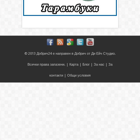
© 2013
Добрич24
е направен в
Добрич
от
Ди Ейч Студио
.
Всички права запазени. |
Карта
|
Блог
|
За нас
|
За
контакти
|
Общи условия