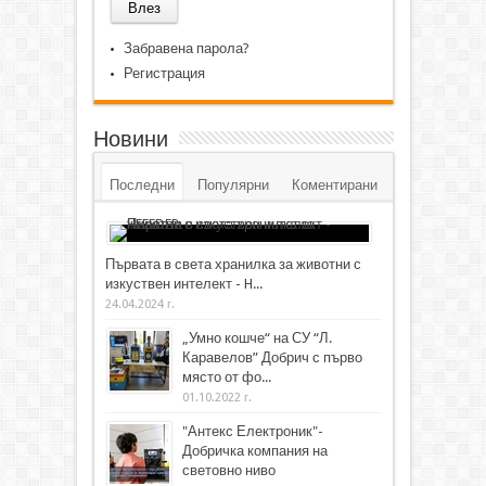
Забравена парола?
Регистрация
Новини
Последни
Популярни
Коментирани
Първата в света хранилка за животни с
изкуствен интелект - H...
24.04.2024 г.
„Умно кошче“ на СУ “Л.
Каравелов” Добрич с първо
място от фо...
01.10.2022 г.
"Антекс Електроник"-
Добричка компания на
световно ниво