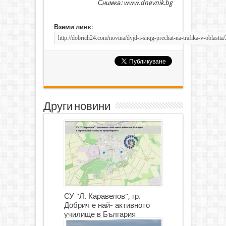
Снимка: www.dnevnik.bg
Вземи линк:
Други новини
СУ "Л. Каравелов", гр.
Добрич е най- активното
училище в България