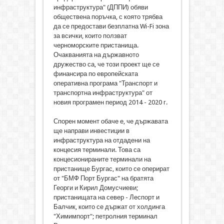
инфраструктура" (ДППИ) обяви
обществена поръчка, с която трябва
да се предостави безплатна Wi-Fi зона
за всички, които ползват
черноморските пристанища.
Очакванията на държавното
дружество са, че този проект ще се
финансира по европейската
оперативна програма "Транспорт и
транспортна инфраструктура" от
новия програмен период 2014 - 2020 г.
Спорен момент обаче е, че държавата
ще направи инвестиции в
инфраструктура на отдадени на
концесия терминали. Това са
концесионираните терминали на
пристанище Бургас, които се оперират
от "БМФ Порт Бургас" на братята
Георги и Кирил Домусчиеви;
пристанищата на север - Леспорт и
Балчик, които се държат от холдинга
"Химимпорт"; петролния терминал