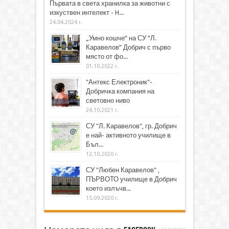
Първата в света хранилка за животни с
изкуствен интелект - H...
24.04.2024 г.
„Умно кошче“ на СУ “Л.
Каравелов” Добрич с първо
място от фо...
01.10.2022 г.
"Антекс Електроник"-
Добричка компания на
световно ниво
24.10.2021 г.
СУ "Л. Каравелов", гр. Добрич
е най- активното училище в
Бъл...
12.10.2020 г.
СУ "Любен Каравелов" ,
ПЪРВОТО училище в Добрич
което излъчв...
15.09.2020 г.