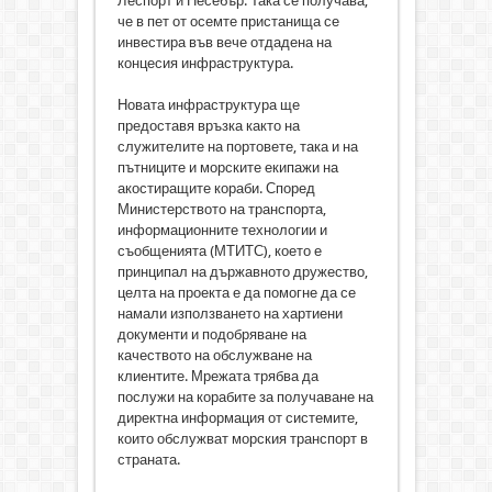
Леспорт и Несебър. Така се получава,
че в пет от осемте пристанища се
инвестира във вече отдадена на
концесия инфраструктура.
Новата инфраструктура ще
предоставя връзка както на
служителите на портовете, така и на
пътниците и морските екипажи на
акостиращите кораби. Според
Министерството на транспорта,
информационните технологии и
съобщенията (МТИТС), което е
принципал на държавното дружество,
целта на проекта е да помогне да се
намали използването на хартиени
документи и подобряване на
качеството на обслужване на
клиентите. Мрежата трябва да
послужи на корабите за получаване на
директна информация от системите,
които обслужват морския транспорт в
страната.