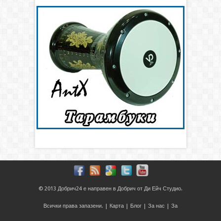
© 2013
Добрич24
е направен в
Добрич
от
Ди Ейч Студио
.
Всички права запазени. |
Карта
|
Блог
|
За нас
|
За