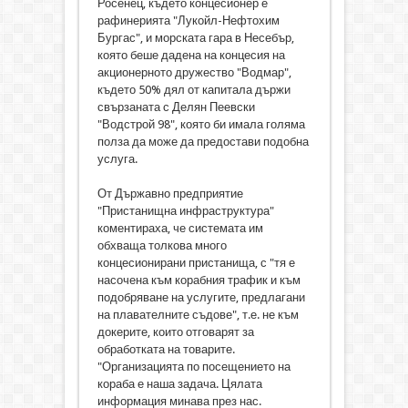
Росенец, където концесионер е
рафинерията "Лукойл-Нефтохим
Бургас", и морската гара в Несебър,
която беше дадена на концесия на
акционерното дружество "Водмар",
където 50% дял от капитала държи
свързаната с Делян Пеевски
"Водстрой 98", която би имала голяма
полза да може да предостави подобна
услуга.
От Държавно предприятие
"Пристанищна инфраструктура"
коментираха, че системата им
обхваща толкова много
концесионирани пристанища, с "тя е
насочена към корабния трафик и към
подобряване на услугите, предлагани
на плавателните съдове", т.е. не към
докерите, които отговарят за
обработката на товарите.
"Организацията по посещението на
кораба е наша задача. Цялата
информация минава през нас.