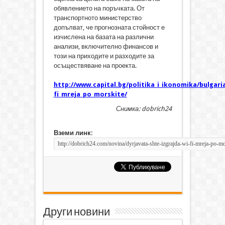
обявлението на поръчката. От
транспортното министерство
допълват, че прогнозната стойност е
изчислена на базата на различни
анализи, включително финансов и
този на приходите и разходите за
осъществяване на проекта.
http://www.capital.bg/politika_i_ikonomika/bulgaria
fi_mreja_po_morskite/
Снимка: dobrich24
Вземи линк:
Други новини