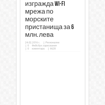
изгражда Wi-Fi
мрежа по
морските
пристанища за 6
млн. лева
24.02.2016 г.
|
Регионални
|
0
Фейсбук харесвания
|
0
коментара
| 6628