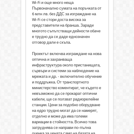
Wi-Fi и още много неща
Първоначално сумата на поръчката от
6 млн лв. без ДДС за изграждане на
Wi-Fi се стори доста висока за
представители на бранша. Заради
многото съпътстващи дейности обаче
е трудно да се даде еднозначен
отговор дали е скъпа.
Проектът включва изграждане на нова
оптична и захранваща
инфраструктура около пристанищата,
сървъри и системи за наблюдение на
мрежата и др. - включително обучение
и поддръжка. От транспортното
министерство коментират, че където е
невъзможно да се прокарат оптични
кабели, ще се ползват радиорелейни
станции. Цени за подобно оборудване
на едро трудно могат да се намерят,
отделно и може да има големи
вариации в стойността. Всичко това
затруднява се направи по-пълна
оценка за цената само на базата на