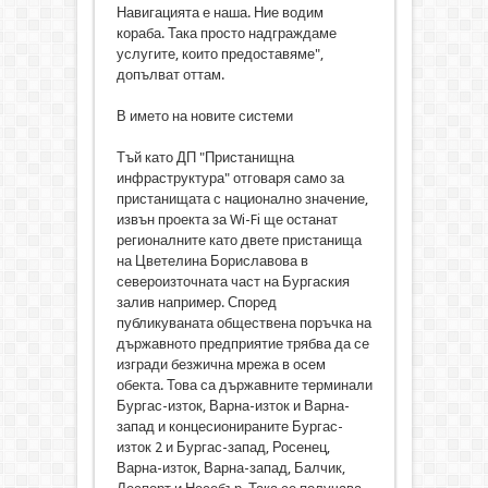
Навигацията е наша. Ние водим
кораба. Така просто надграждаме
услугите, които предоставяме",
допълват оттам.
В името на новите системи
Тъй като ДП "Пристанищна
инфраструктура" отговаря само за
пристанищата с национално значение,
извън проекта за Wi-Fi ще останат
регионалните като двете пристанища
на Цветелина Бориславова в
североизточната част на Бургаския
залив например. Според
публикуваната обществена поръчка на
държавното предприятие трябва да се
изгради безжична мрежа в осем
обекта. Това са държавните терминали
Бургас-изток, Варна-изток и Варна-
запад и концесионираните Бургас-
изток 2 и Бургас-запад, Росенец,
Варна-изток, Варна-запад, Балчик,