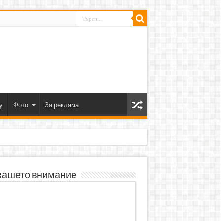
y
Фото
За реклама
вашето внимание