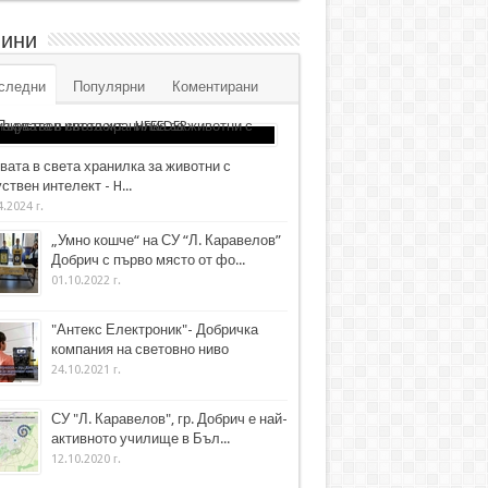
ини
следни
Популярни
Коментирани
вата в света хранилка за животни с
ствен интелект - H...
4.2024 г.
„Умно кошче“ на СУ “Л. Каравелов”
Добрич с първо място от фо...
01.10.2022 г.
"Антекс Електроник"- Добричка
компания на световно ниво
24.10.2021 г.
СУ "Л. Каравелов", гр. Добрич е най-
активното училище в Бъл...
12.10.2020 г.