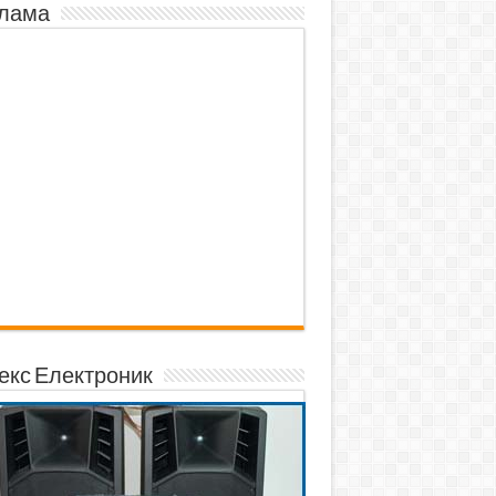
лама
екс Електроник