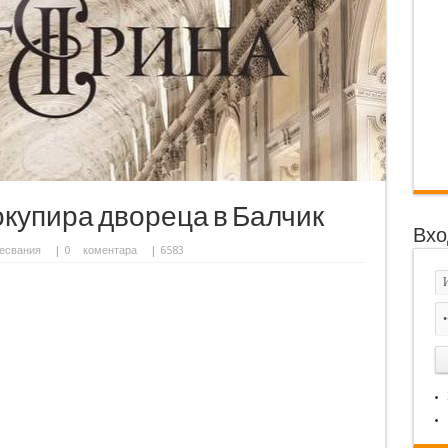
купира двореца в Балчик
Вхо
есвания
|
0
коментара
| 6583