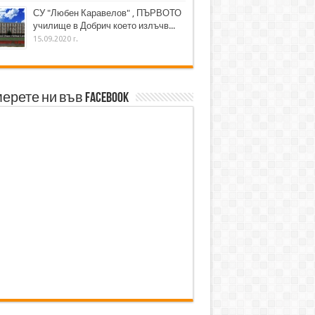
СУ "Любен Каравелов" , ПЪРВОТО
училище в Добрич което излъчв...
15.09.2020 г.
ерете ни във Facebook