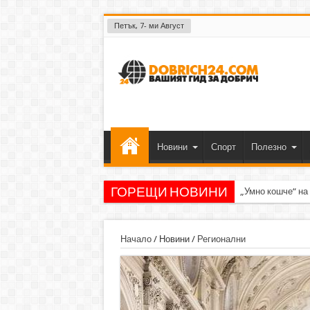
Петък, 7- ми Август
Новини
Спорт
Полезно
ГОРЕЩИ НОВИНИ
„Умно кошче“ на
Начало
/
Новини
/
Регионални