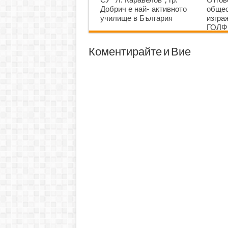
Добрич е най- активното
общес
училище в България
изгр
ГОЛФ
Коментирайте и Вие