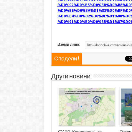
%D0%92%D0%B5%D0%BB%D0%B8%D0
%D0%BE%D0%BA%D1%83%D0%BF%D0%
%D0%B4%D0%B2%D0%BE%D1%80%D0%
%D0%91%D0%B0%D0%BB%D1%87%D0
Вземи линк:
Сподели !
Други новини
СУ "Л. Каравелов", гр.
Отгов