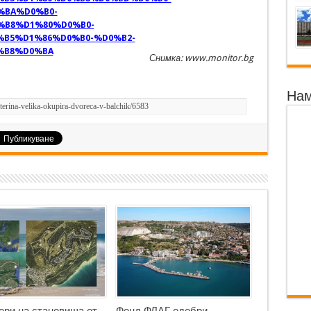
%BA%D0%B0-
B8%D1%80%D0%B0-
B5%D1%86%D0%B0-%D0%B2-
%B8%D0%BA
Снимка: www.monitor.bg
Нам
ори на становища от
Фонд ФЛАГ одобри