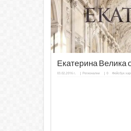
Екатерина Велика о
03.02.2016 г.
|
Регионални
|
0
Фейсбук хар