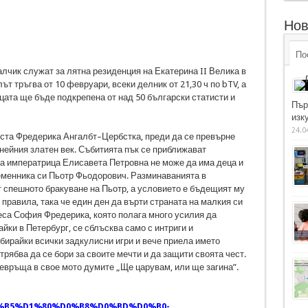
Нов
По
чик служат за лятна резиденция на Екатерина II Велика в
т тръгва от 10 февруари, всеки делник от 21,30 ч по bTV, а
цата ще бъде подкрепена от над 50 български статисти и
Пър
изку
24.0
ста Фредерика Ангалбт–Цербстка, преди да се превърне
нейния златен век. Събитията пък се приближават
а императрица Елисавета Петровна не може да има деца и
еменника си Пьотр Фьодорович. Разминаванията в
 спешното бракуване на Пьотр, а условието е бъдещият му
правила, така че един ден да върти страната на малкия си
цеса София Фредерика, която полага много усилия да
айки в Петербург, се сблъсква само с интриги и
бирайки всички задкулисни игри и вече приела името
рябва да се бори за своите мечти и да защити своята чест.
ревръща в свое мото думите „Ще царувам, или ще загина”.
%B5%D1%80%D0%B8%D0%BD%D0%B0-