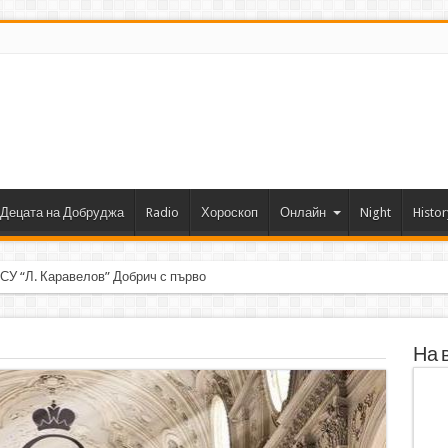
Децата на Добруджа
Radio
Хороскоп
Онлайн
Night
Histor
 СУ “Л. Каравелов” Добрич с първо място от форум по роботика
На 