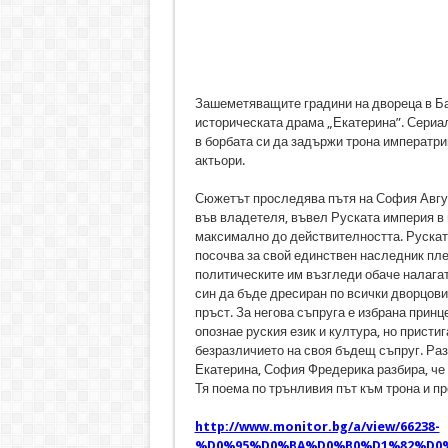
Зашеметяващите градини на двореца в Бал
историческата драма „Екатерина”. Сериалъ
в борбата си да задържи трона императри
актьори.
Сюжетът проследява пътя на София Авгу
във владетеля, въвел Руската империя в 
максимално до действителността. Рускат
посочва за свой единствен наследник пл
политическите им възгледи обаче налагат
син да бъде дресиран по всички дворцови 
пръст. За негова съпруга е избрана прин
опознае руския език и култура, но пристиг
безразличието на своя бъдещ съпруг. Раз
Екатерина, София Фредерика разбира, че т
Тя поема по трънливия път към трона и п
http://www.monitor.bg/a/view/66238-
%D0%95%D0%BA%D0%B0%D1%82%D0